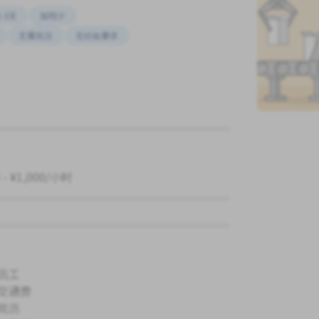
-3天
加班少
无需简历
无经验要求
 - ¥1,000/小时
员工
交通费
简历