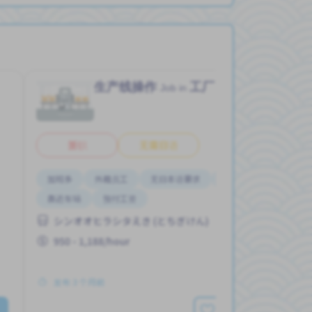
生产线操作
工厂
Job in
兼职
无需日语
加班多
外籍员工
无日本语要求
无经验要求
靠近车站
预付工资
シンオオヒラシタえき (とちぎけん)
950 - 1,188/hour
发布 3 个月前
查看更多