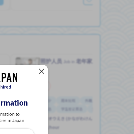
照护人员
老年家庭护理
Job in
兼职
 hired
ormation
停车位
加班少
周末轮班
外籍员工
夜班
奖励
女性首选
学生签证首选
支付交通费
rmation to
イズミチュウオウえき (かながわけん)
ties in Japan
1,386 - 1,521/hour