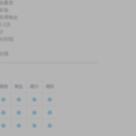
验要求
车站
车停放处
-3天
少
时间短
轮班
周四
周五
周六
周日