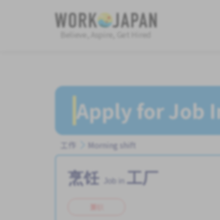
Believe, Aspire, Get Hired
Apply for Job 
工作
Morning shift
烹饪
工厂
Job in
兼职