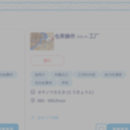
仓库操作
工厂
Job in
兼职
经验要求
加班少
外籍员工
工作时间短
支付交通费
无经验要求
早班
タケノツカえき (とうきょうと)
985 - 985/hour
发布 3 个月前
查看更多
查看更多