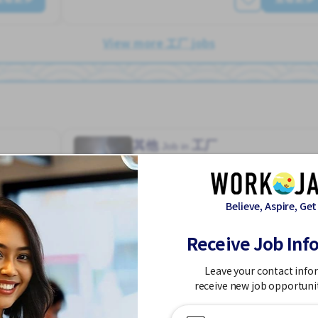
View more 工厂 jobs
其他
工厂
Job in
特定技能签
Believe, Aspire, Get
Receive Job Inf
性首选
停车位
加薪
外籍员工
奖励
女性首选
男性首选
宿舍部分覆盖
提供膳食
支付交通费
男性首选
Leave your contact info
ハユカえき (かがわけん)
receive new job opportuni
220,000 - 400,000/month