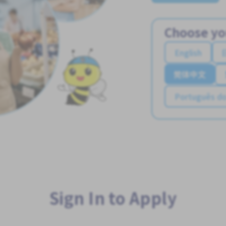
Choose yo
English
简体中文
Português do
Sign In to Apply