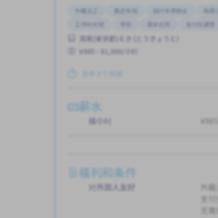
外籍员工
靠近车站
自行车停放处
每周2
工作时间短
早班
周末轮班
支付交通费
高尾(東京都)えき (とうきょうと)
¥985 - ¥1,000/小时
发布 3 个月前
薪水
按小时
¥985
福利和条件
对外国人友好
外籍
支付
无需