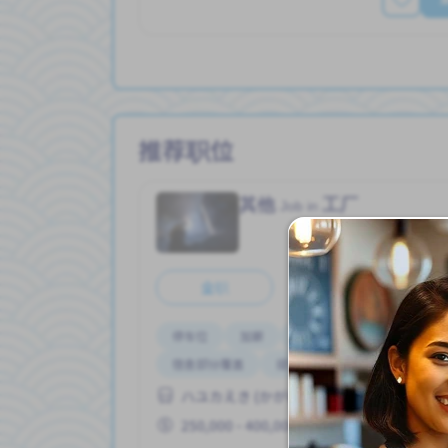
推荐职位
其他
工厂
Job in
全职
停车位
加薪
外籍员工
奖励
女
宿舍部分覆盖
提供膳食
支付交通费
ハユカえき (かがわけん)
250,000 - 400,000/month