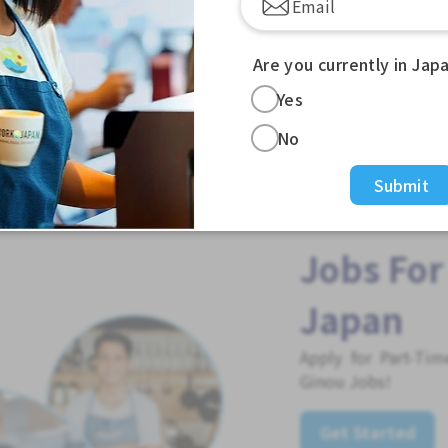
发布 2个星期前
Are you currently in Jap
查看更多
查看更多
Yes
No
Submit
Jobs For
Japan
Apply for Part-Ti
Ginou Jobs!
Get Started