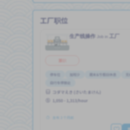
工厂职位
生产线操作
工厂
Job in
兼职
停车位
加班少
周末&节假日休息
无
自行车停放处
コダマえき (さいたまけん)
1,050 - 1,313/hour
发布 3 个月前