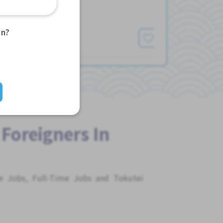
发布 2天前
an?
查看更多
 Foreigners In
me Jobs, Full-Time Jobs and Tokutei