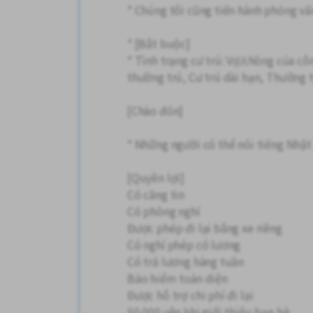
* Chúng tôi cũng tiến hành phỏng vấn
* [Bắt buộc]
* Tình trạng cư trú: Vợ/chồng của c
thường trú, Cư trú dài hạn, Thường 
[Chào đón]
* Những người có thể nói tiếng Nhật
[Quyền lợi]
Có căng tin
Có phòng nghỉ
Được phép đi lại bằng xe riêng
Có nghỉ phép có lương
Có trả lương hàng tuần
Bảo hiểm toàn diện
Được hỗ trợ chi phí đi lại
50.000 yên khi giới thiệu bạn bè