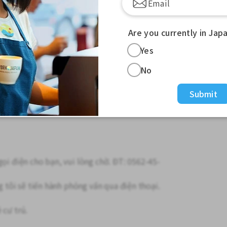
ồ ăn nhẹ tự động.
Are you currently in Jap
đây và được đào tạo. Ngay cả những người
Yes
ên tâm.
No
Submit
yên
hêm
gọi điện cho bạn, vui lòng chờ. ĐT: 0562-45-
ng tôi sẽ tiến hành phỏng vấn qua điện thoại.
 cư trú.