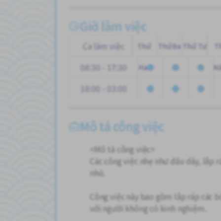
Giờ làm việc
Ca làm việc
Thứ
Thứ Ba
Thứ Tư
T
08:30 - 17:30
Hai
N
18:00 - 03:00
Mô tả công việc
<Mô tả công việc>
Các công việc nhẹ như đấu dây, lắp rá
nhỏ.
Công việc này bao gồm lắp ráp các 
với người không có kinh nghiệm.