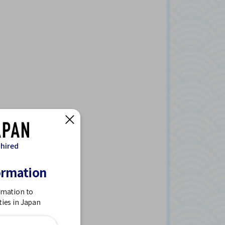
 hired
ormation
rmation to
ties in Japan