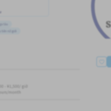
w
ga tàu
 tiên nữ giới
00 - ¥1,500/ giờ
ours/month