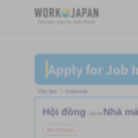
Believe, Aspire, Get Hired
Apply for Job 
Việc làm
Todaimae
Hội đồng
Nhà m
Job in
Bán thời gian