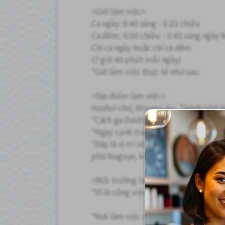
<Giờ làm việc>
Ca ngày: 8:40 sáng - 5:25 chiều
Ca đêm: 6:00 chiều - 2:45 sáng ngày
Chỉ ca ngày hoặc chỉ ca đêm
(7 giờ 40 phút mỗi ngày)
*Giờ làm việc thực tế như sau.
<Địa điểm làm việc>
Hoshō-chō, Minami-ku, Thành phố 
*Cách ga Daidō trên tuyến Meitets
*Ngay cạnh trạm xe buýt Minato-Hig
*Đây là vị trí nhân viên tạm thời. Đị
phố Nagoya, không phải Staff Tokai
<Môi trường làm việc>
*Vì là công việc ngồi tại bàn nên cư
*Nơi làm việc sạch sẽ, có điều hòa v