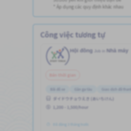
* Áp dụng các quy định khác nhau
Công việc tương tự
Hội đồng
Nhà máy
Job in
Bán thời gian
Bãi đỗ xe
Gần ga tàu
Giao dịch đã than
ダイドウチョウえき (あいちけん)
1,200 - 1,500/hour
Đã đăng 3 tháng trước