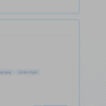
ng lương
Ưu tiên nữ giới