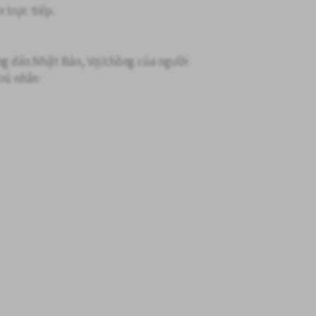
 trực tiếp.
ông dân Nhật Bản, Vợ/chồng của người
trú nhân