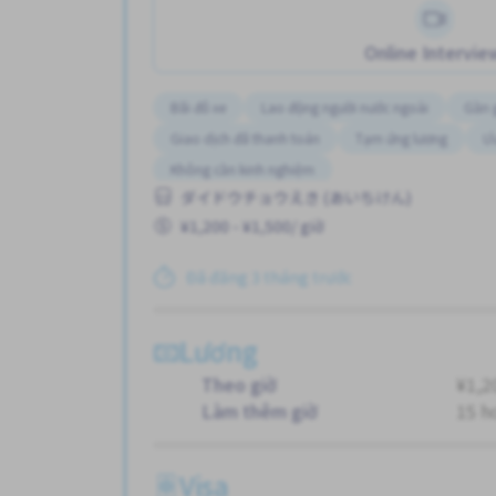
Online Intervie
Bãi đỗ xe
Lao động người nước ngoài
Gần 
Giao dịch đã thanh toán
Tạm ứng lương
Ưu
Không cần kinh nghiệm
ダイドウチョウえき (あいちけん)
¥1,200 - ¥1,500/ giờ
Đã đăng 3 tháng trước
Lương
Theo giờ
¥1,2
Làm thêm giờ
15 h
Visa