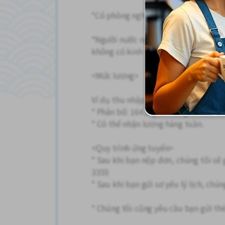
*Có phòng nghỉ sạch sẽ và máy bán đ
*Người nước ngoài cũng làm việc ở 
không có kinh nghiệm cũng có thể y
<Mức lương>
Ví dụ thu nhập hàng tháng: 219.000 
* Phân bổ: 164,5 giờ + 15 giờ làm t
* Có thể nhận lương hàng tuần.
<Quy trình ứng tuyển>
* Sau khi bạn nộp đơn, chúng tôi sẽ 
3355
* Sau khi bạn gửi sơ yếu lý lịch, chú
* Chúng tôi cũng yêu cầu bạn gửi thẻ