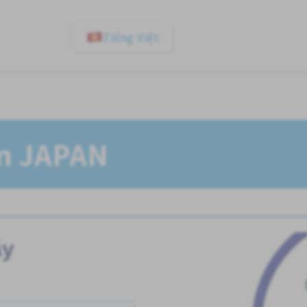
Tiếng Việt
In JAPAN
áy