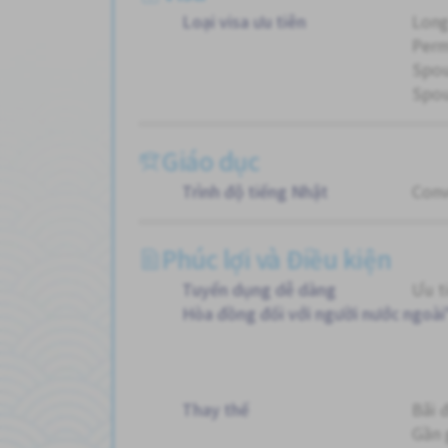
Loại visa ưu tiên
Long
Perm
Spou
Spou
Giáo dục
Trình độ tiếng Nhật
Conv
Phúc lợi và Điều kiện
Tuyển dụng dễ dàng
Ưu t
Hòa đồng đối với người nước ngoài
Thay thế
Bãi 
Gần 