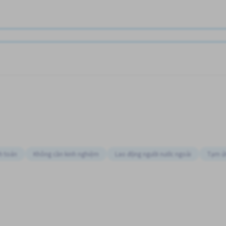
h toán
Không cần kinh nghiệm
Lao động người nước ngoài
Tạm ứ