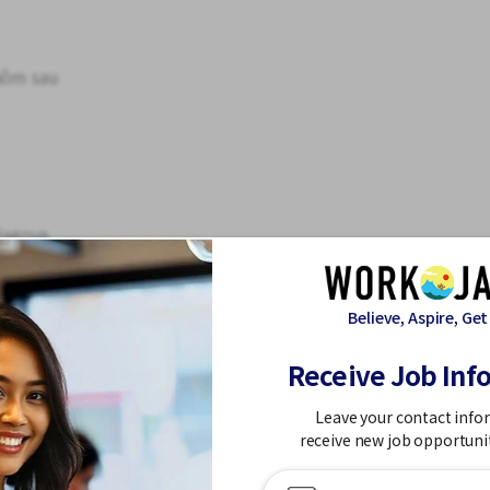
 hôm sau
Nagoya
u Tokoname khoảng 10 phút đi bộ
ashibashi
a điểm làm việc thực tế là ở Minami-ku, Thành
Believe, Aspire, Get
 (Kyōei-chō, Thành phố Ōbu).
Receive Job Inf
ờng độ vận động thể chất rất thấp.
Leave your contact info
receive new job opportuni
à hệ thống sưởi.