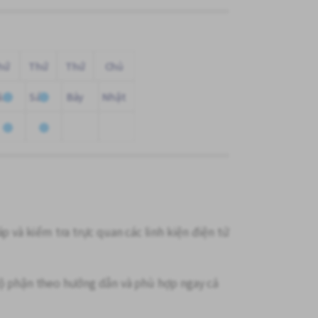
hứ
Thứ
Thứ
Chủ
ăm
Sáu
Bảy
Nhật
p và kiểm tra trực quan các linh kiện điện tử
bộ phận theo hướng dẫn và phù hợp ngay cả