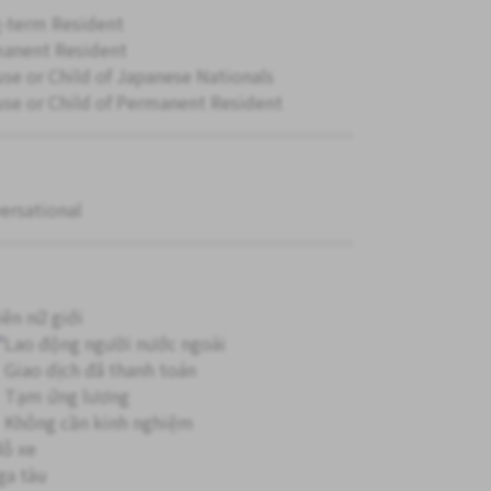
-term Resident
anent Resident
se or Child of Japanese Nationals
se or Child of Permanent Resident
ersational
iên nữ giới
"
Lao động người nước ngoài
Giao dịch đã thanh toán
Tạm ứng lương
Không cần kinh nghiệm
đỗ xe
ga tàu