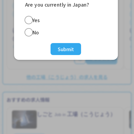
Are you currently in Japan?
ざんぎょう すくない
はじめて OK
じてんしゃ OK
土日祝 やすみ
車通勤
Yes
コダマえき (さいたまけん)
No
1,050 - 1,313/hour
求人掲載 ３ヶ月前〜
Submit
もっと見る
他の工場（こうじょう）の求人を見る
おすすめの求人情報
しごと
工場（こうじょう）
Job in