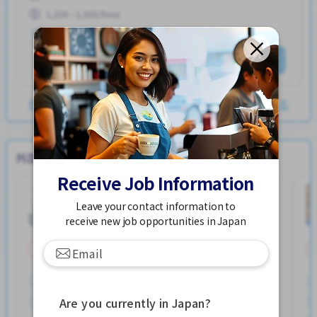
1,200 - 1,500/hour
求人掲載 ３ヶ月前
もっと見る
他のキョウワえき (あいちけん)の外国人求人を見る
外国人採用 -工場（こうじょう）の求人
Receive Job Information
ラインさぎょう
工場（こう
Job in
Leave your contact information to
じょう）
receive new job opportunities in Japan
アルバイト
ざんぎょう すくない
はじめて OK
Are you currently in Japan?
じてんしゃ OK
土日祝 やすみ
車通勤