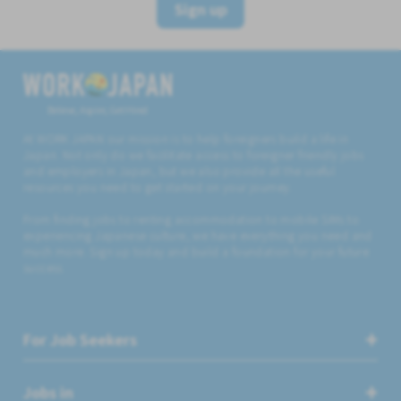
Sign up
Believe, Aspire, Get Hired
At WORK JAPAN our mission is to help foreigners build a life in
Japan. Not only do we facilitate access to foreigner friendly jobs
and employers in Japan, but we also provide all the useful
resources you need to get started on your journey.
From finding jobs to renting accommodation to mobile SIMs to
experiencing Japanese culture, we have everything you need and
much more. Sign up today and build a foundation for your future
success.
For Job Seekers
Jobs in