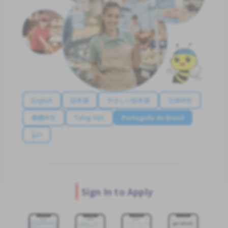
English
日本語
やさしい日本語
简体中文
繁體中文
Tiếng Việt
Português do Brasil
န်မာ
Sign In to Apply