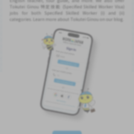
English teacher, tour guide, and more. We also offer
Tokutei Ginou 特定技能 (Specified Skilled Worker Visa)
jobs for both Specified Skilled Worker (i) and (ii)
categories. Learn more about Tokutei Ginou on our blog.