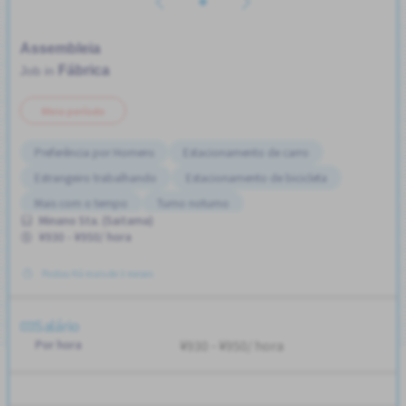
Assembleia
Fábrica
Job in
Meio período
Preferência por Homens
Estacionamento de carro
Estrangeiro trabalhando
Estacionamento de bicicleta
Mais com o tempo
Turno noturno
Minano Sta. (Saitama)
Preferência por Mulheres
Sem experiência OK
¥930 - ¥950/ hora
Postou Há mais de 3 meses
Salário
Por hora
¥930 - ¥950/ hora