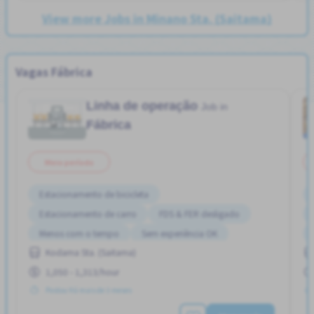
View more Jobs in Minano Sta. (Saitama)
Vagas Fábrica
Linha de operação
Job in
Fábrica
Meio período
Estacionamento de bicicleta
Estacionamento de carro
FDS & FER desligado
Menos com o tempo
Sem experiência OK
Kodama Sta. (Saitama)
1,050 - 1,313/hour
Postou Há mais de 3 meses