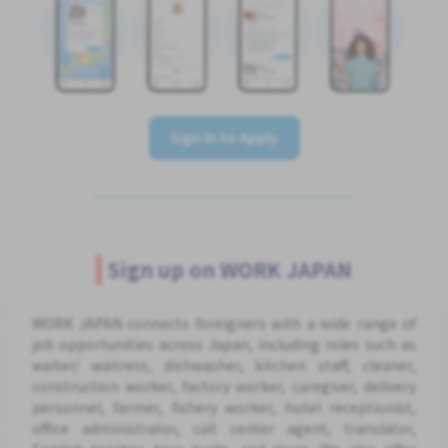
Sign In to Apply
Sign up on WORK JAPAN
WORK JAPAN connects foreigners with a wide range of
job opportunities across Japan, including roles such as
waiter/ waitress, dishwasher, kitchen staff, cleaner,
construction worker, factory worker, caregiver, delivery
personnel, farmer, fishery worker, hotel receptionist,
office administrator, call center agent, translator,