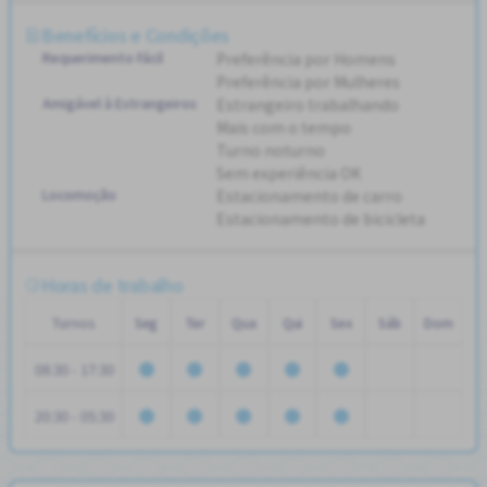
Benefícios e Condições
Requerimento Fácil
Preferência por Homens
Preferência por Mulheres
Amigável à Estrangeiros
Estrangeiro trabalhando
Mais com o tempo
Turno noturno
Sem experiência OK
Locomoção
Estacionamento de carro
Estacionamento de bicicleta
Horas de trabalho
Turnos
Seg
Ter
Qua
Qui
Sex
Sáb
Dom
08:30 - 17:30
20:30 - 05:30