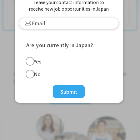
Leave your contact information to
Postou 2 semanas atrás
receive new job opportunities in Japan
Ver mais
Are you currently in Japan?
Jobs For Foreigners In Japan
Yes
No
Apply for Part-Time Jobs, Full-Time Jobs and Tokutei
Ginou Jobs!
Submit
Get Started