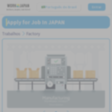
Português do Brasil
Entrar
Believe, Aspire, Get Hired
Apply for Job In JAPAN
Trabalhos
Factory