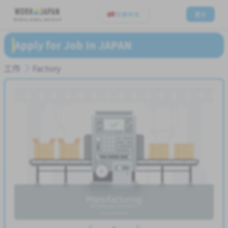
简体中文
登录
Believe, Aspire, Get Hired
Apply for Job In JAPAN
工作
Factory