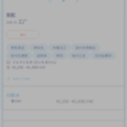
装配
工厂
Job in
兼职
男性首选
停车位
外籍员工
自行车停放处
支付交通费
加班多
夜班
预付工资
无经验要求
イルマシえき (さいたまけん)
¥1,150 - ¥1,438/小时
发布 3 个月前
薪水
按小时
¥1,150 - ¥1,438/小时