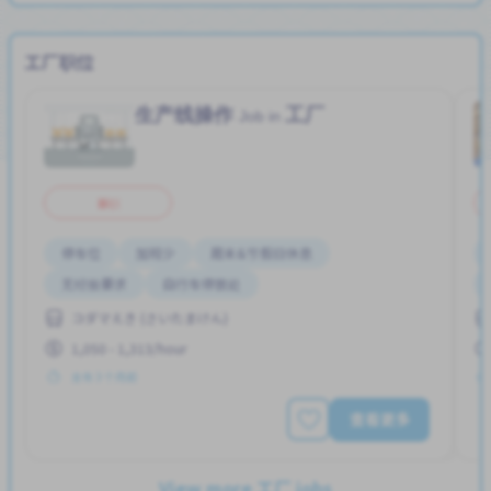
工厂职位
生产线操作
工厂
Job in
兼职
停车位
加班少
周末&节假日休息
无经验要求
自行车停放处
コダマえき (さいたまけん)
1,050 - 1,313/hour
发布 3 个月前
查看更多
View more 工厂 jobs