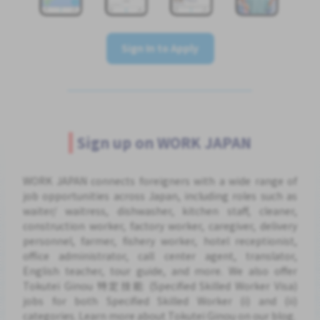
Sign In to Apply
Sign up on WORK JAPAN
WORK JAPAN connects foreigners with a wide range of
job opportunities across Japan, including roles such as
waiter/ waitress, dishwasher, kitchen staff, cleaner,
construction worker, factory worker, caregiver, delivery
personnel, farmer, fishery worker, hotel receptionist,
office administrator, call center agent, translator,
English teacher, tour guide, and more. We also offer
Tokutei Ginou 特定技能 (Specified Skilled Worker Visa)
jobs for both Specified Skilled Worker (i) and (ii)
categories. Learn more about Tokutei Ginou on our blog.