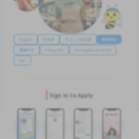
English
日本語
やさしい日本語
简体中文
繁體中文
Tiếng Việt
Português do Brasil
န်မာ
Sign In to Apply