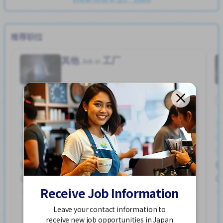
推荐职位
其他
工厂
Job in
全职
停车位
加薪
外籍员工
奖励
女性首选
宿舍部分覆盖
提供膳食
支付交通费
男性首选
ハユカえき (かがわけん)
250,000 - 400,000/month
Receive Job Information
发布 2个星期前
Leave your contact information to
查看更多
receive new job opportunities in Japan