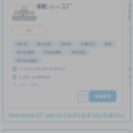
装配
工厂
Job in
兼职
停车位
加入奖励
加班多
外籍员工
夜班
支付交通费
无经验要求
男性首选
自行车停放处
イルマシえき (さいたまけん)
1,150 - 1,438/hour
发布 3 个月前
查看更多
View more 工厂 jobs in イルマシえき (さいたまけん)