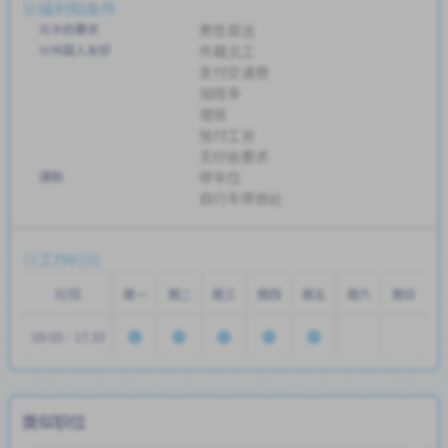
福利和条件
简单的要求
男性首选
对外国人友好
外籍员工
支付交通费
加班多
夜班
预付工资
无经验要求
通勤
停车位
自行车停放处
工作时间
轮班
周一
周二
周三
周四
周五
周六
周日
08:00 - 17:30
类似职位