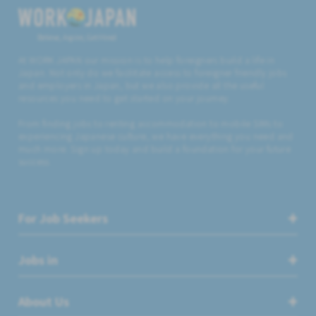
Believe, Aspire, Get Hired
At WORK JAPAN our mission is to help foreigners build a life in
Japan. Not only do we facilitate access to foreigner friendly jobs
and employers in Japan, but we also provide all the useful
resources you need to get started on your journey.
From finding jobs to renting accommodation to mobile SIMs to
experiencing Japanese culture, we have everything you need and
much more. Sign up today and build a foundation for your future
success.
For Job Seekers
Jobs in
About Us