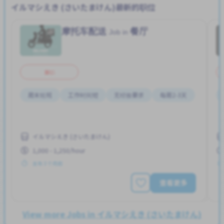
イルマシえき (さいたまけん)最新的职位
摩托车配送
餐厅
Job in
兼职
周末轮班
工作时间短
无经验要求
每周2-3天
イルマシえき (さいたまけん)
1,000 - 1,250/hour
发布 3 个月前
查看更多
View more Jobs in イルマシえき (さいたまけん)