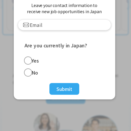
250,000 - 400,000/month
Leave your contact information to
求人掲載 ２週間前
receive new job opportunities in Japan
もっと見る
Are you currently in Japan?
Yes
Jobs For Foreigners In Japan
No
Apply for Part-Time Jobs, Full-Time Jobs and Tokutei
Ginou Jobs!
Submit
Get Started