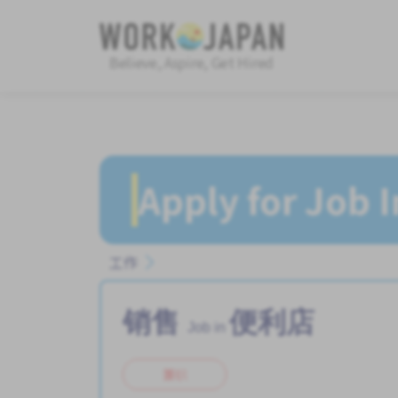
Believe, Aspire, Get Hired
Apply for Job 
工作
销售
便利店
Job in
兼职