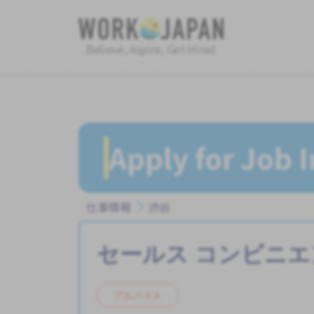
Believe, Aspire, Get Hired
Apply for Job 
仕事情報
渋谷
セールス
コンビニエ
アルバイト