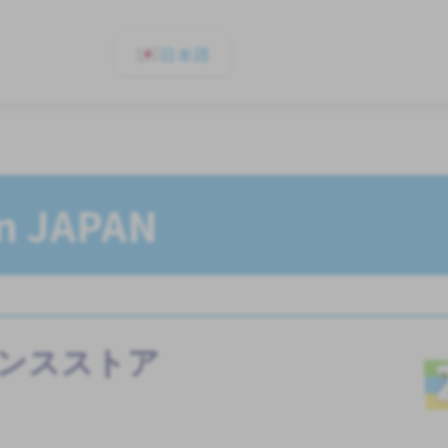
日本語
In JAPAN
ンスストア