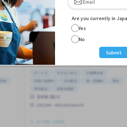
Are you currently in Jap
Yes
作業全般
工場
Job in
No
Submit
特定技能
ボーナス
まかないあり
交通費支給
昇給
外国人勤務中
女性歓迎
寮一部補助
昇給
男性歓迎
自転車通勤
羽床駅 (香川)
220,000 - 400,000/month
求人掲載 ２週間前