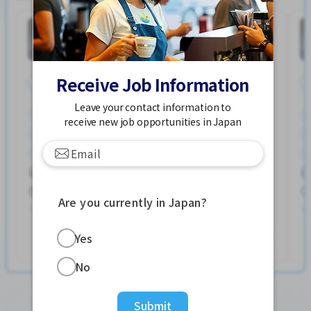
其他
工厂
Job in
Receive Job Information
全职
Leave your contact information to
停车位
加薪
外籍员工
奖励
女性首选
receive new job opportunities in Japan
宿舍部分覆盖
提供膳食
支付交通费
男性首选
ハユカえき (かがわけん)
250,000 - 400,000/month
Are you currently in Japan?
发布 2个星期前
查看更多
Yes
No
Submit