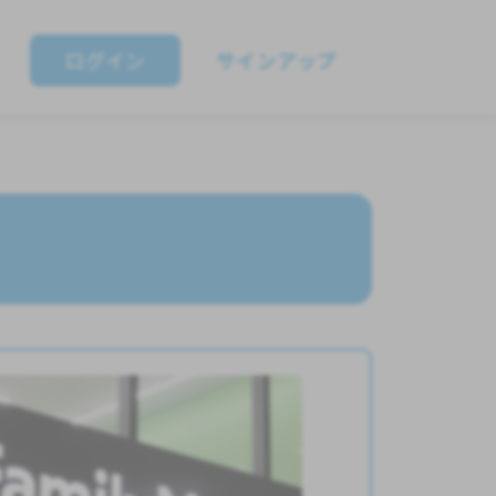
ログイン
サインアップ