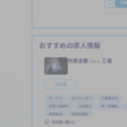
詳
おすすめの求人情報
作業全般
工場
Job in
正社員
ボーナス
まかないあり
交通費支給
外国人勤務中
女性歓迎
寮一部補助
男性歓迎
自転車通勤
羽床駅 (香川)