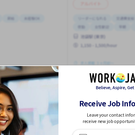
アルバイト
昇給
未経験OK
リーダーになれる
交通費支給
夜勤
女性歓迎
早朝
池袋駅 (東京)
1,150 - 1,500/hour
求人掲載 ３ヶ月前〜
詳細を見る
Believe, Aspire, Get
他の池袋駅 (東京)のコンビニエンスストアの外国人求人を見
Receive Job Inf
Leave your contact info
情報
receive new job opportuni