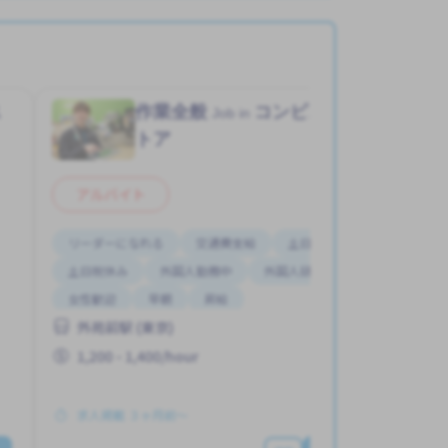
ス
作業全般
コンビニエンスス
Job in
トア
アルバイト
リーダーになれる
交通費支給
土日勤務有り
土日祝休み
外国人勤務中
外国人研修マニュアル
女性歓迎
早朝
昇給
外苑前駅 (東京)
1,200 - 1,400/hour
求人掲載 ３ヶ月前〜