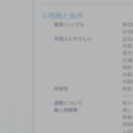
特典と条件
簡単/シンプル
男性
女性
外国人にやさしい
正社
外国
留学
交通
夜勤
外国
未経
将来性
昇給
リー
通勤について
駅か
働く時間帯
週2
残業
短時
土日