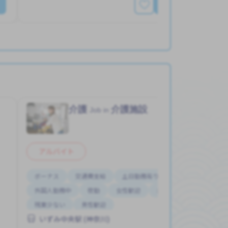
詳細を見る
介護
介護施設
Job in
アルバイト
ボーナス
交通費支給
土日勤務有り
外国人勤務中
夜勤
女性歓迎
未経験OK
残業少ない
男性歓迎
いずみ中央駅 (神奈川)