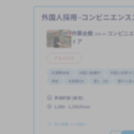
外国人採用 -コンビニエン
作業全般
コンビニ
Job in
トア
アルバイト
交通費支給
外国人勤務中
外国人研修マ
昇給
未経験OK
週2，3日
駅から近
茅場町駅 (東京)
1,080 - 1,350/hour
求人掲載 ３ヶ月前〜