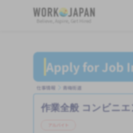
Believe, Aspire, Get Hired
Apply for Job 
仕事情報
青梅街道
作業全般
コンビニエ
アルバイト