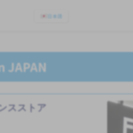
日本語
In JAPAN
ンスストア