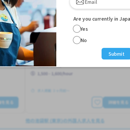
オフィ
英語講師
語学学校
Job in
Are you currently in Jap
アルバイト
日本語力不問
Yes
No
交通費支給
外国人勤務中
外国人研修マニュアル
経験OK
寮完備
履歴書不要
日本語力不問
未経験OK
Submit
残業少ない
男性歓迎
池袋駅 (東京)
1,500 - 1,600/hour
求人掲載 ３ヶ月前〜
細を見る
詳細を見る
他の池袋駅 (東京)の外国人求人を見る