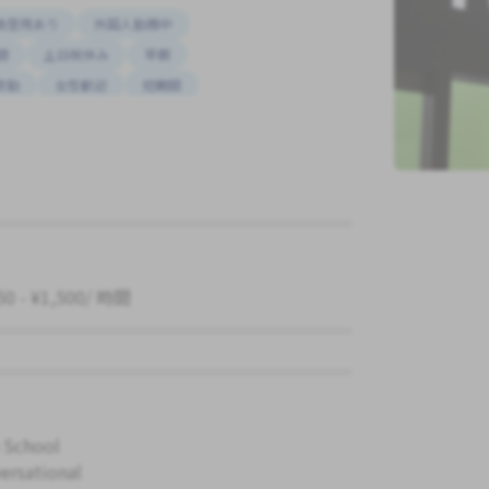
員登用あり
外国人勤務中
間
土日祝休み
早朝
夜勤
女性歓迎
短期間
50 - ¥1,500/ 時間
 School
ersational