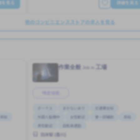
細を見る
詳細を見る
他のコンビニエンスストアの求人を見る
作業全般
工場
Job in
特定技能
ボーナス
まかないあり
交通費支給
昇給
外国人勤務中
女性歓迎
寮一部補助
昇給
男性歓迎
自転車通勤
羽床駅 (香川)