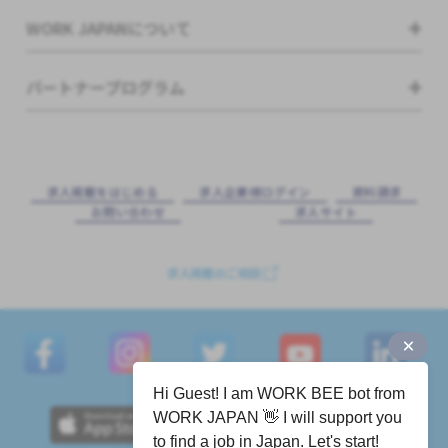
WORK JAPANについて
パートナープログラム
求⼈掲載をはじめる
求⼈企業様ログイン
資料請求
お問い合わせ
求⼈サイト
求人掲載のご相談
Hi Guest! I am WORK BEE bot from
WORK JAPAN 👋 I will support you
to find a job in Japan. Let's start!