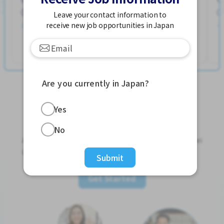
250,000 - 400,000/month
Leave your contact information to
receive new job opportunities in Japan
求人掲載 ２週間前
もっと見る
Are you currently in Japan?
Yes
Jobs For Foreigners In Japan
No
Apply for Part-Time Jobs, Full-Time Jobs and Tokutei
Ginou Jobs!
Submit
Get Started