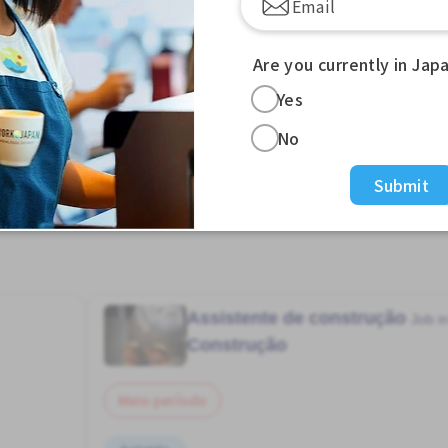
Are you currently in Jap
Yes
No
View more Jobs in Zoshiki Sta. (Tokyo)
Submit
Assistente de construção
Job i
Construção
Meio período