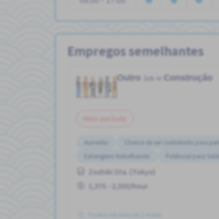
Empregos semelhantes
Outro
Construção
Job in
Meio período
Aumento
Chance de ser contratado para per
Estrangeiro trabalhando
Potêncial para Salá
Zoshiki Sta. (Tokyo)
1,375 - 2,500/hour
Postou Há mais de 3 meses