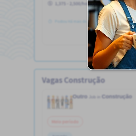
1,375 - 2,500/hour
Postou Há mais de 3 meses
Vagas Construção
Outro
Construção
Job in
Meio período