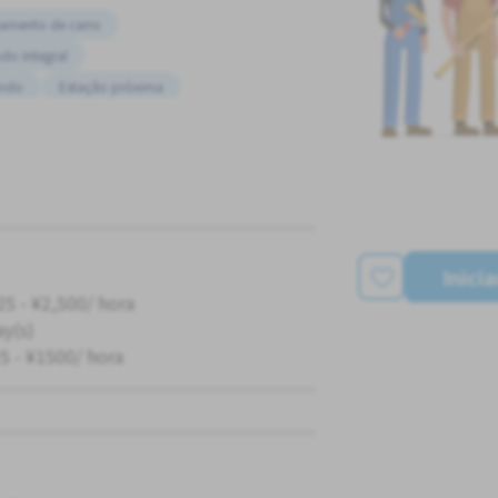
namento de carro
do Integral
ando
Estação próxima
riência OK
Inici
25 - ¥2,500/ hora
ay(s)
5 - ¥1500/ hora