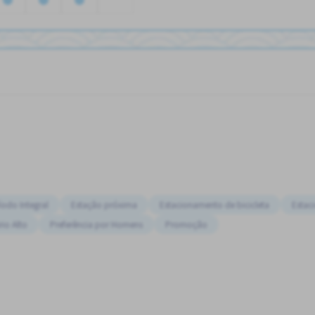
íodo Integral
Estação próxima
Estacionamento de bicicleta
Estac
rio Alto
Preferência por Homens
Promoção