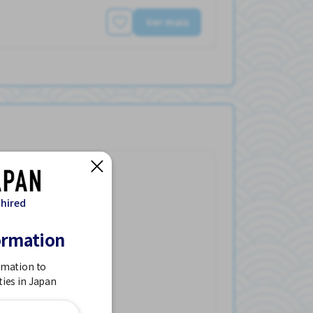
Ver mais
 hired
ormation
ionamento de carro
rmation to
ties in Japan