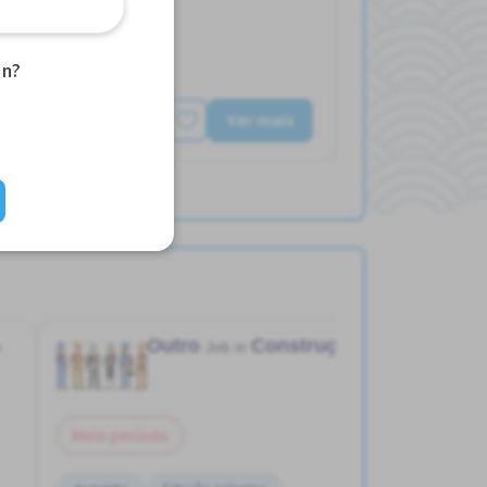
an?
Ver mais
Outro
Construção
n
Job in
Meio período