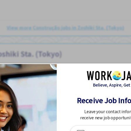
View more Construção jobs in Zoshiki Sta. (Tokyo)
shiki Sta. (Tokyo)
Believe, Aspire, Get
Receive Job Inf
íodo Integral
Estação próxima
Estacionamento de bicicleta
Estac
Leave your contact info
rio Alto
Preferência por Homens
Promoção
receive new job opportuni