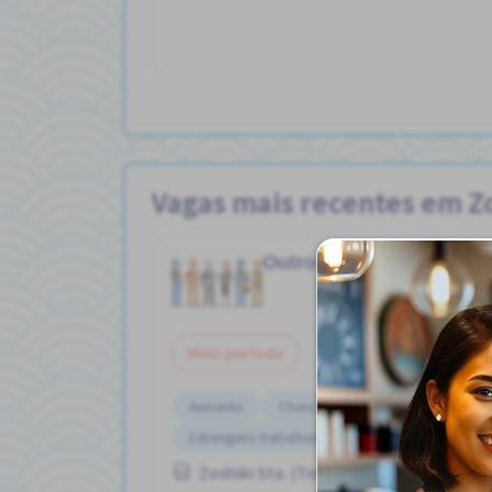
Vagas mais recentes em Zo
Outro
Construção
Job in
Meio período
Aumento
Chance de ser contratado para per
Estrangeiro trabalhando
Potêncial para Salá
Zoshiki Sta. (Tokyo)