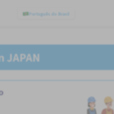
Português do Brasil
In JAPAN
o