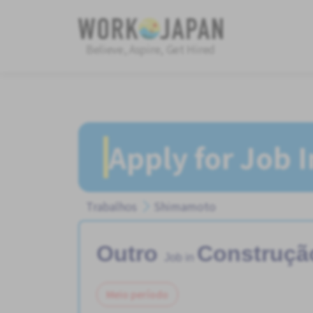
Believe, Aspire, Get Hired
Apply for Job 
Trabalhos
Shimamoto
Outro
Construçã
Job in
Meio período