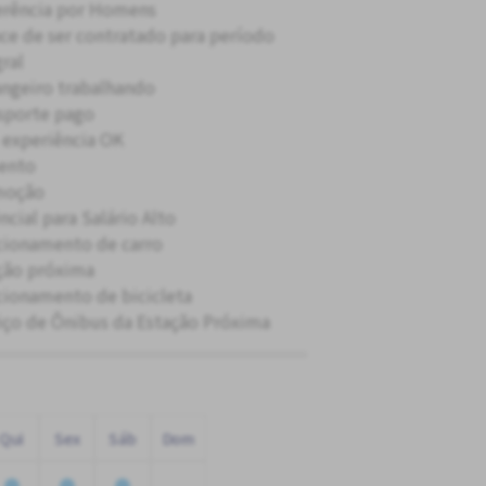
erência por Homens
ce de ser contratado para período
gral
angeiro trabalhando
sporte pago
experiência OK
ento
moção
ncial para Salário Alto
cionamento de carro
ção próxima
cionamento de bicicleta
iço de Ônibus da Estação Próxima
Qui
Sex
Sáb
Dom