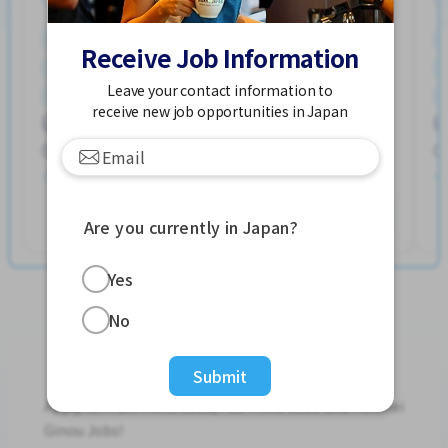
ကားပါကင္ရွိျခင္း
စက္ဘီးထားရန္ေနရာရွိျခင္း
Receive Job Information
ထမင်းကျွေးမည်
ဘူတာႏွင့္နီးေသာ
ဘောနပ်စ်
Leave your contact information to
လမ္းစရိတ္ေပးသည္
အဆောင်တစ်စိတ်တစ်ပိုင်းဖုံးလွှမ်း
receive new job opportunities in Japan
Hayuka Sta. (Kagawa)
အမျိုးသမီး ပို၍လိုလားသည်
အမျိုးသား ပို၍လိုလားသည်
250,000 - 400,000/month
တင်ထားတယ်။ လွန်ခဲ့တဲ့ ၂ ပတ်လောက်ကပါ။
နောက်ထပ်ကြည့်ရှုပါ
Are you currently in Japan?
Yes
No
Jobs For Foreigners In Japan
Submit
Apply for Part-Time Jobs, Full-Time Jobs and Tokutei
Ginou Jobs!