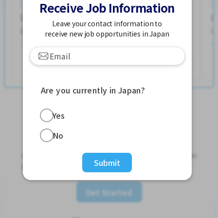
Receive Job Information
男性歓迎
自転車通勤
羽床駅 (香川)
Leave your contact information to
250,000 - 400,000/month
receive new job opportunities in Japan
求人掲載 ２週間前
詳細を見る
Are you currently in Japan?
Yes
Jobs For Foreigners In Japan
No
Apply for Part-Time Jobs, Full-Time Jobs and Tokutei
Submit
Ginou Jobs!
Get Started