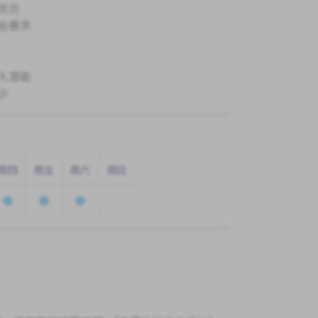
简历
验要求
入潜能
少
周四
周五
周六
周日