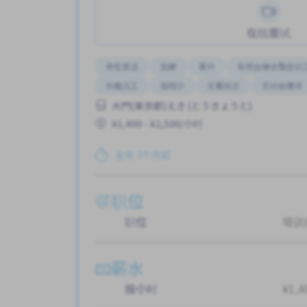
在线面试
男性首选
加薪
晋升
有机会被录取全职
外籍员工
加班少
无需简历
无经验要求
大門(東京都)えき (とうきょうと)
¥1,400 - ¥2,500/小时
发布 3个月前
职位
职位
培训
薪水
按小时
¥1,4