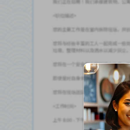
我们正在招聘！我们承接建筑物、公寓
<职位描述>
您的主要工作是在室内拆除现场，并
您将与经验丰富的工人一起完成一些
垃圾、整理材料以及洒水以减少灰尘
您将在一个安全至上的环境中工作，
即使是对自身体力没有信心或没有经
您将在现场团队合作，因此您可以随
<工作时间>
上午 8:00 - 下午 5:00