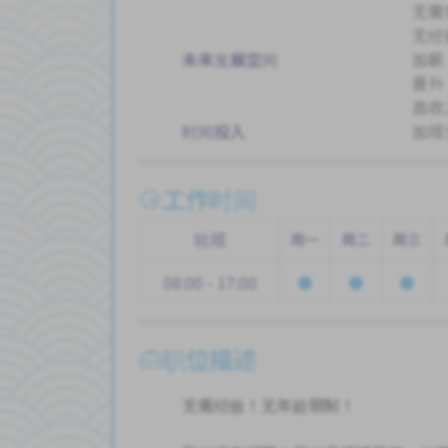
无需
无经
未来发展空间
加薪
晋升
高收
时间投入
加班
工作时间
轮班
周一
周二
周三
08:00 - 17:00
职位描述
无需经验！无年龄限制！