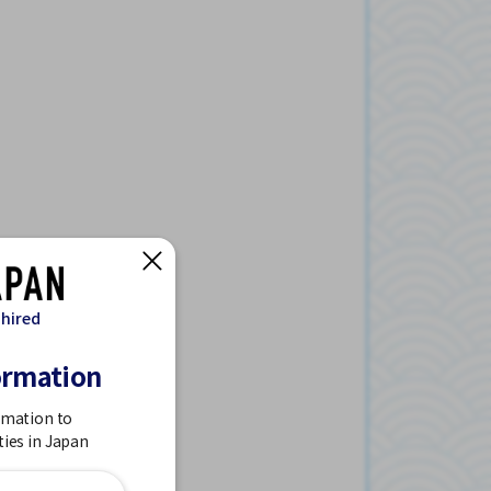
 hired
ormation
rmation to
ties in Japan