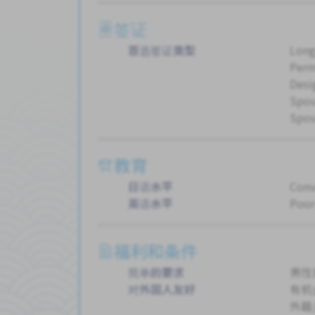
签证
首选签证类型
Long
Perm
Desi
Spou
Spou
教育
日语水平
Conv
英语水平
Poor
福利和条件
简单的要求
男性
对外国人友好
有机
外籍