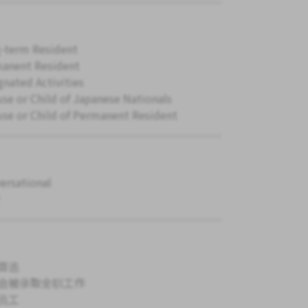
-term Resident
anent Resident
gnated Activities
se or Child of Japanese Nationals
se or Child of Permanent Resident
ersational
首选
会被录取全职工作
员工