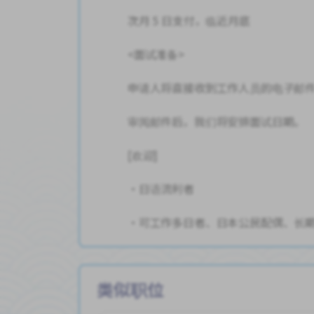
次月 5 日支付，临近月底
<面试准备>
申请人将直接收到工作人员的电子邮
审阅邮件后，我们将安排面试日期。
[欢迎]
・日语流利者
・可工作多日者、日本公民配偶、长
类似职位