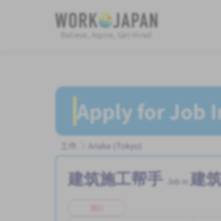
Believe, Aspire, Get Hired
Apply for Job 
工作
Ariake (Tokyo)
建筑施工帮手
建
Job in
兼职