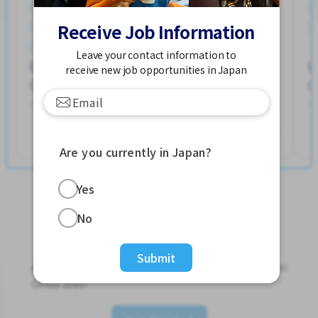
停车位
加薪
外籍员工
奖励
女性首选
Receive Job Information
宿舍部分覆盖
提供膳食
支付交通费
男性首选
Leave your contact information to
ハユカえき (かがわけん)
receive new job opportunities in Japan
220,000 - 400,000/month
发布 1周前
查看更多
Are you currently in Japan?
Yes
No
Jobs For Foreigners In Japan
Submit
Apply for Part-Time Jobs, Full-Time Jobs and Tokutei
Ginou Jobs!