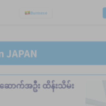
Burmese
In JAPAN
ောက်အဦး ထိန်းသိမ်း