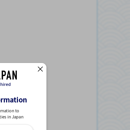
 hired
ormation
rmation to
ties in Japan