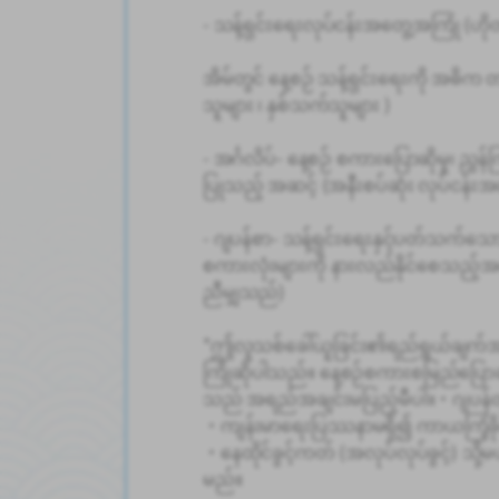
- သန့်ရှင်းရေးလုပ်ငန်းအတွေ့အကြုံ (ဟိုတ
အိမ်တွင် နေ့စဉ် သန့်ရှင်းရေးကို အဓိက
သူများ ၊ နှစ်သက်သူများ )
- အင်္ဂလိပ်- နေ့စဉ် စကားပြောဆိုမှု၊ ညွှန်က
ပြုသည့် အဆင့် (အနီးစပ်ဆုံး လုပ်ငန်း
- ဂျပန်စာ- သန့်ရှင်းရေးနှင့်ပတ်သက်သော
စကားလုံးများကို နားလည်နိုင်စေသည့်အဆင့
ညီမျှသည်)
*ဤလူသစ်ခေါ်ယူခြင်း၏ရည်ရွယ်ချက်အ
ကြိုဆိုပါသည်။ နေ့စဉ်စကားစမြည်ပြောဆိ
သည် အရည်အချင်းမပြည့်မီပါ။・ဂျပန်တွင
・ကျန်းမာရေးပြဿနာမရှိ၍ ကာယကြံ့ခိုင်မှု
・နေထိုင်ခွင့်ကတ် (အလုပ်လုပ်ခွင့်) သို
မည်။