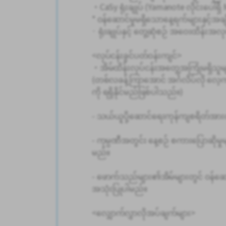
・CaSy ရုံးချုပ် (Yamanote လိုင်းပေါ်ရ
* ဝန်ဆောင်မှုမရှိသောနေ့ရက်များနှင့်အချိ
· ရုံးချုပ်နှင့် တွေ့ဆုံစဉ် အဝေးထိန်းအလု
<လုပ်ငန်းခွင်ပတ်ဝန်းကျင်>
・အိမ်ထိန်းလုပ်ငန်းအတွေ့အကြုံမရှိသူမ
(တစ်လခန့်ကြာအောင် အင်္ဂလိပ်လို လေ့က
ကို ရရှိနိုင်မည်ဖြစ်ပါသည်။)
- သယ်ယူပို့ဆောင်ရေးကုန်ကျစရိတ်အား
- ကုမ္ပဏီအတွင်း နေ့စဉ် စကားပြောဆိုမှု
မည်။
- ဖောက်သည်များ၏အိမ်များတွင် ဝန်ဆောင
အသုံးပြုပါမည်။
<လျှောက်လွှာလိုအပ်ချက်များ>