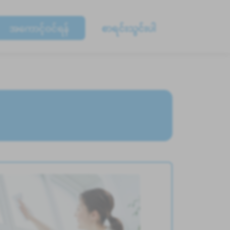
အကောင့်ဝင်ရန်
စာရင်းသွင်းပါ