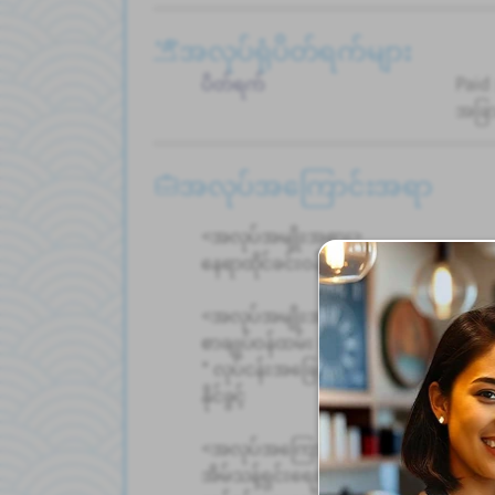
အလုပ်ရုံပိတ်ရက်များ
ပိတ်ရက်
Paid
အခြာ
အလုပ်အကြောင်းအရာ
<အလုပ်အမျိုးအစား>
နေရာထိုင်ခင်းဝန်ဆောင်မှု | သန့်ရှင်းရေး
<အလုပ်အမျိုးအစား>
စာချုပ်ဝန်ထမ်း (ကနဦး ၆ လ စာချုပ်၊ သ
* လုပ်ငန်းအခြေအနေနှင့် စွမ်းဆောင်ရည
နိုင်ခွင့်
<အလုပ်အကြောင်းအရာ>
အိမ်သန့်ရှင်းရေးဝန်ထမ်းတစ်ဦးအနေဖြ