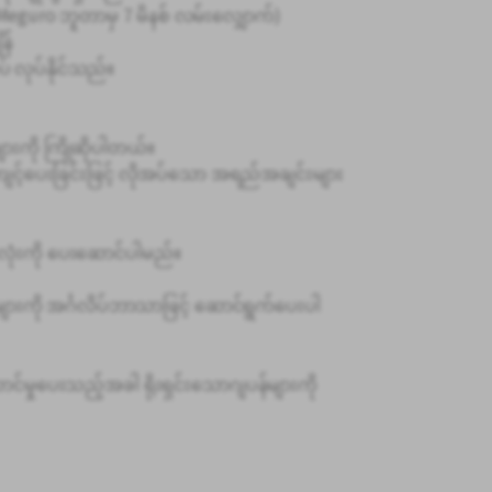
ှိ Meguro ဘူတာမှ 7 မိနစ် လမ်းလျှောက်)
န်
ပ် လုပ်နိုင်သည်။
ျားကို ကြိုဆိုပါတယ်။
ျင့်ပေးခြင်းဖြင့် လိုအပ်သော အရည်အချင်းများ
လုံးကို ပေးဆောင်ပါမည်။
များကို အင်္ဂလိပ်ဘာသာဖြင့် ဆောင်ရွက်ပေးပါ
်မှုပေးသည့်အခါ ရိုးရှင်းသောဂျပန်များကို