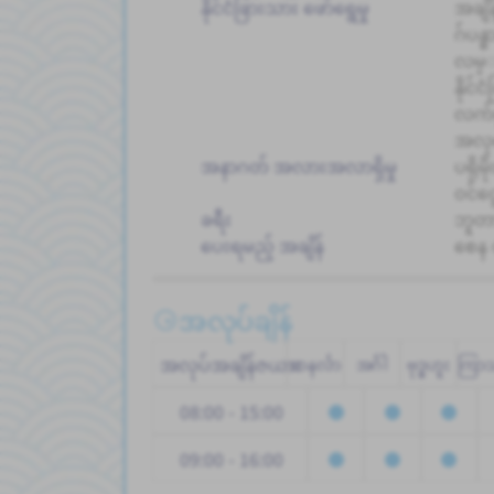
နိုင်ငံခြားသား ဖော်ရွေမှု
အချိန
ဂ်ပ
လမ္
နိုင
လက်စ
အလုပ
အနာဂတ် အလားအလာရှိမှု
ပရိုမိ
ဝင်င
ခရီး
ဘူတာ
ပေးရမည့် အချိန်
စေန
အလုပ်ချိန်
အလုပ်အချိန်ဇယား
တနင်္လာ
အင်္ဂါ
ဗုဒ္ဓဟူး
ကြာ
08:00 - 15:00
09:00 - 16:00