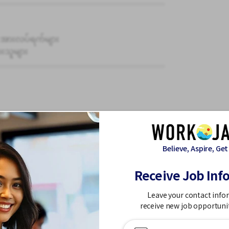
 အားလပ်ရက်များ
းသူများ
ဝန်ထမ်း
Believe, Aspire, Get
က်တမ်းတိုးနိုင်သည်)
်ပေါ်မူတည်၍ အချိန်ပြည့်ဝန်ထမ်းအား ရာထူးတိုး
Receive Job Inf
Leave your contact info
receive new job opportuni
င့် သင်သည် ဖောက်သည်များ၏အိမ်များကို