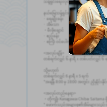
သန့်ရှင်းရေးလုပ်မည်ဖြစ်သည်။
နယ်မြေသန့်ရှင်းရေး
· ရေချိုးခန်း
· အိမ်သာ
・မီးဖိုချောင်
· ဧည့်ခန်း
· စင်္ကြံ၊ ဝင်ပေါက် စသည်ဖြင့်
<အလုပ်ချိန်>
တစ်ရက်လျှင် ၆ နာရီ x တစ်ပတ်လျှင် ၆ 
သို့မဟုတ်
တစ်ရက်လျှင် 6 နာရီ x 5 ရက်
*အချိန် 8:00 မှ 18:00 အတွင်း ညှိနှိုင်းနိ
<အလုပ်တည်နေရာ>
・တိုကျို၊ Kanagawa၊ Chiba၊ Saitama 
* ဖောက်သည်အများစု၏အိမ်များသည် တို