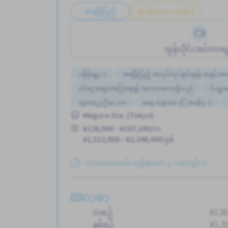
အချိန်ပြည့်
ဂျပန်ဘာသာ မလိုပါ
အွန်လိုင်းအင်တာဗျ
ပရိုမိုးရွင္း
အချိန်ပြည့် အလုပ်လုပ်ခွင့်ရရန် အခွင့်အ
ဝင်ငွေအများအပြားရရန် အလားအလာရှိသည်
ဂ်ပန
ဘူတာႏွင့္နီးေသာ
စေန တနဂၤေႏြ အဆိုင္း
Meguro Sta. (Tokyo)
အမျိုးသမီး ပို၍လိုလားသည်
¥126,000 - ¥187,200/လ
နိုင်ငံခြားသားများအတွက် လေ့ကျင့်သင်ကြားနိုင်မည့် လက်စ
¥1,512,000 - ¥2,246,400/နှစ်
အလုပ္အေတြ႕အၾကံဳရွိရန္မလို
တင်ထားတယ်။ လွန်ခဲ့သော ၃ လကျော်က
လစာ
လစဉ်
¥126
နှစ်စဉ်
¥1,5