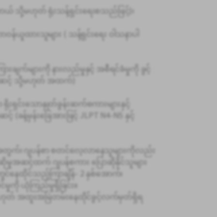
ယ် သို့မဟုတ် ရုံးသန့်ရှင်းရေးစသည်ဖြင့်)၊
 တာဝန်ယူထားသူများ ( သန့်ရှင်းရေး ဝါသနာပါ
ြားချက်များကို နားလည်မှုနှင့် အစီရင်ခံမှုကို ခွင့်
အဆင့် သို့မဟုတ် အထက်)
 ရိုးရှင်းသောနှုတ်ခွန်းဆက်စကားများနှင့်
် (ခန့်မှန်းခြေအားဖြင့် JLPT N4-N5 နှင့်
တွက်၊ ဂျပန်စာ စတင်လေ့လာနေသူများကိုလည်း
ုမှုအဆင့်ထက် ဂျပန်စကား ပြောဆိုနိုင်သူများ
်နေထိုင်သည့်ကြာချိန်- 2 နှစ်အောက်၊
ကို ယုံကြည်မှုရှိခြင်း။
့မဟုတ် အထူးအမြဲတမ်းနေထိုင်ခွင့်လက်မှတ်ရှိရ