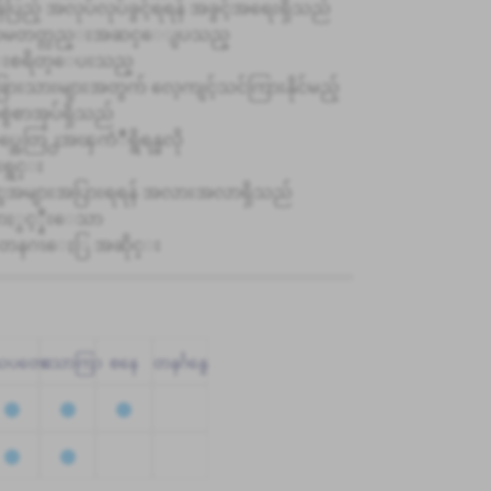
်ပြည့် အလုပ်လုပ်ခွင့်ရရန် အခွင့်အရေးရှိသည်
န္စာမတတ္လည္းအဆင္ေျပသည္
းစရိတ္ေပးသည္
်ငံခြားသားများအတွက် လေ့ကျင့်သင်ကြားနိုင်မည့်
ွဲစာအုပ်ရှိသည်
္အေတြ႕အၾကံဳရွိရန္မလို
ုးရွင္း
ွေအများအပြားရရန် အလားအလာရှိသည်
ႏွင့္နီးေသာ
 တနဂၤေႏြ အဆိုင္း
သပတေး
သောကြာ
စနေ
တနင်္ဂနွေ