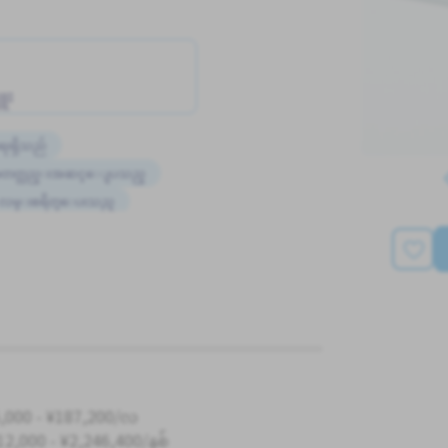
ူး
ရေးရှိသည်
္စာမတတ္လည္းအဆင္ေျပသည္
လမ္းစရိတ္ေပးသည္
ွဲစာအုပ်ရှိသည်
,000 - ¥187,200/လ
12,000 - ¥2,246,400/နှစ်