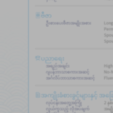
ဗီဇာ
ဦးစားပေးဗီဇာအမျိုးအစား
Long
Perm
Spou
Spou
ပညာရေး
အရည်အချင်း
High
ဂျပန်ဘာသာစကားအဆင့်
No-
အင်္ဂလိပ်ဘာသာစကားအဆင့်
Flue
အကျိုးခံစားခွင့်များနှင့် အ
လုပ်ငန်းအတွေ့အကြုံ
2 နှစ
လွယ်ကူသည့် လိုအပ်ချက်
အမျိ