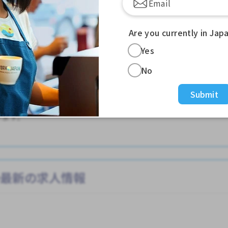
Are you currently in Jap
Yes
定住者・永住者の方
No
Submit
９－２８（最寄駅：市営地下鉄線 立場駅）
います。
の最新の求人情報