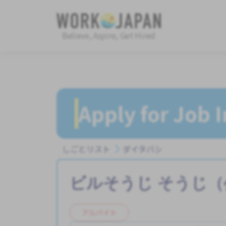
Believe, Aspire, Get Hired
Apply for Job 
しごとリスト
ダイタバシ
ビルそうじ
そうじ（
アルバイト