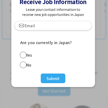
Receive Job Information
ハユカえき (かがわけん)
昇給
Leave your contact information to
250,000 - 400,000/month
receive new job opportunities in Japan
求人掲載 ２週間前
もっと見る
Are you currently in Japan?
Yes
Jobs For Foreigners In Japan
No
Apply for Part-Time Jobs, Full-Time Jobs and Tokutei
Submit
Ginou Jobs!
Get Started