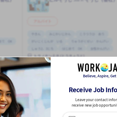
アルバイト
やきん
みじかいじかん
こうつうひ あり
めて OK
がいこくじんが いる
りゅうがくせい かんげい
しゅう2、3にち
はじめて OK
女性かんげい
トラノモンえき (とうきょうと)
男性かんげい
1,200 - 1,500/hour
Believe, Aspire, Get
求人掲載 ３ヶ月前〜
Receive Job Inf
っと見る
もっと見る
Leave your contact info
receive new job opportuni
他のそうじ（会社）の求人を見る