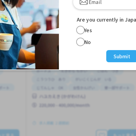
Are you currently in Jap
Yes
じょう）
しごと
工場（こうじょう
Job in
No
Submit
特定技能
ボーナス
えきから ちかい
ごはん つき
こうつうひ あり
がいこくじんが いる
ポート
じてんしゃ OK
女性かんげい
寮一部サポート
ハユカえき (かがわけん)
昇給
220,000 - 400,000/month
求人掲載 ２週間前
っと見る
もっと見る