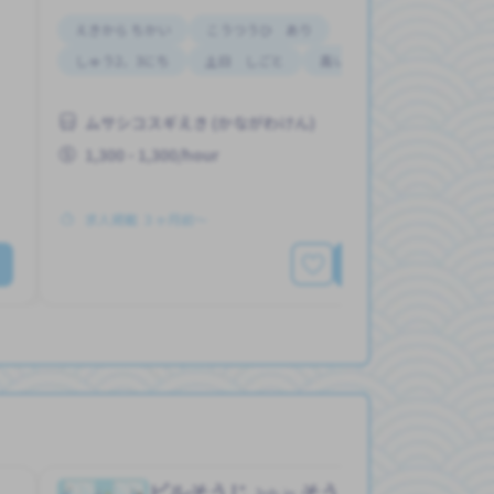
えきから ちかい
こうつうひ あり
しゅう2、3にち
土日 しごと
高いきゅうりょう
ムサシコスギえき (かながわけん)
1,300 - 1,300/hour
求人掲載 ３ヶ月前〜
もっと見る
）
ビルそうじ
そうじ（会社）
Job in