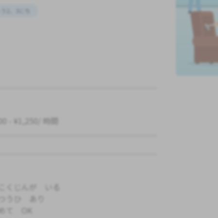
う2、3にち
00 - ¥1,250/ 時間
こくじんが いる
つうひ あり
めて OK