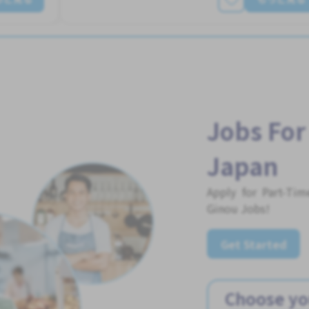
Jobs For
Japan
Apply for Part-Ti
Ginou Jobs!
Get Started
Choose yo