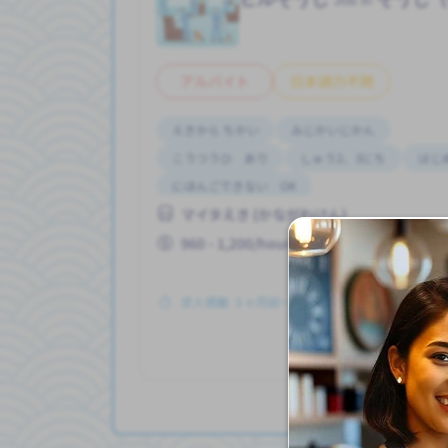
アルバイト
日本語力不問
えきから ちかい
みじかいじかん
こうつうひ あり
しゅう2、3にち
はじ
にほんごできない OK
マイタえき (かながわけん)
960 - 1,200/hour
求人掲載 ３ヶ月前〜
も