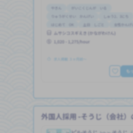
やきん
がいこくじんが いる
りゅうがくせい かんげい
しゅう2、3にち
はじめて OK
土日 しごと
女性かんげ
ムサシコスギえき (かながわけん)
男性かんげい
駅からバスでおむかえ
1,020 - 1,275/hour
求人掲載 ３ヶ月前〜
も
外国人採用 -そうじ（会社）
ビルそうじ
そうじ
Job in