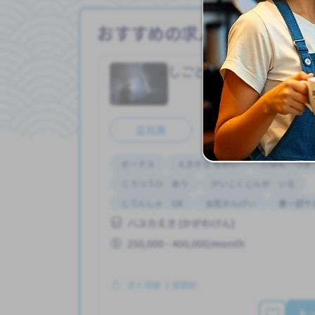
おすすめの求人情報
しごと
工場（こう
Job in
正社員
ボーナス
えきから ちかい
ごはん つき
こうつうひ あり
がいこくじんが いる
じてんしゃ OK
女性かんげい
寮一部サ
ハユカえき (かがわけん)
昇給
250,000 - 400,000/month
求人掲載 ２週間前
も