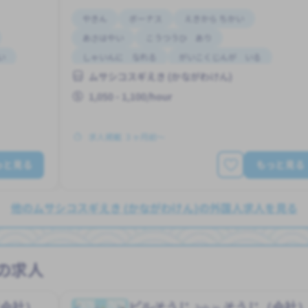
やきん
ボーナス
えきから ちかい
あさはやい
こうつうひ あり
い
しゃいんに なれる
がいこくじんが いる
ムサシコスギえき (かながわけん)
りゅうがくせい かんげい
しゅう2、3にち
1,050 - 1,100/hour
求人掲載 ３ヶ月前〜
っと見る
もっと見る
他のムサシコスギえき (かながわけん)の外国人求人を見る
の求人
（会社）
ビルそうじ
そうじ（会社
Job in