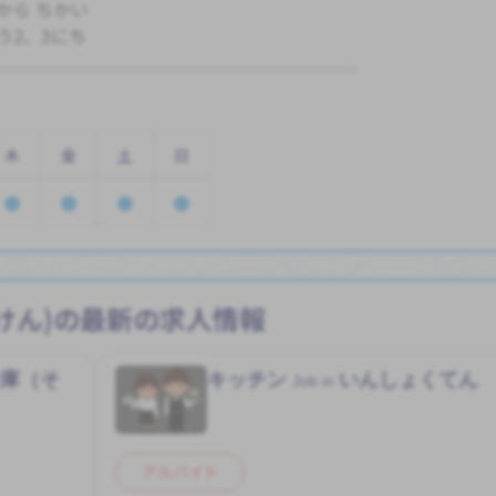
から ちかい
う2、3にち
木
金
土
日
けん)の最新の求人情報
倉庫（そ
キッチン
いんしょくてん
Job in
アルバイト