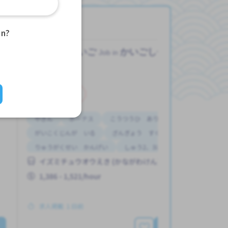
an?
）
かいご
かいごしせつ
Job in
アルバイト
やきん
ボーナス
こうつうひ あり
がいこくじんが いる
ざんぎょう すくない
りゅうがくせい かんげい
しゅう2、3にち
イズミチュウオウえき (かながわけん)
はじめて OK
じてんしゃ OK
1,386 - 1,521/hour
求人掲載 １日前
もっと見る