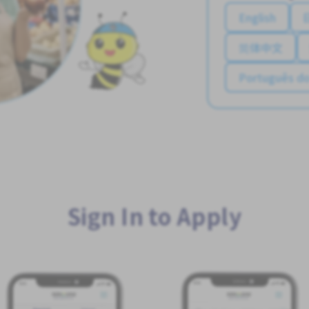
English
简体中文
Português do
Sign In to Apply