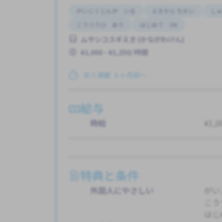
がいこくじんが いる
えきから ちかい
しゅ
こうつうひ あり
はじめて OK
ムサシコスギえき (かながわけん)
¥1,000 - ¥1,250/ 時間
求人掲載 ３ヶ月前〜
給与
時給
¥1,0
特典と条件
外国人にやさしい
がい
こう
はじ