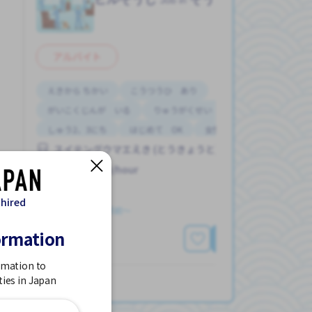
アルバイト
えきから ちかい
こうつうひ あり
がいこくじんが いる
りゅうがくせい かんげい
しゅう2、3にち
はじめて OK
女性かんげい
スイテングウマエえき (とうきょうと)
1,200 - 1,500/hour
 hired
求人掲載 ３ヶ月前〜
ormation
もっと見る
rmation to
ties in Japan