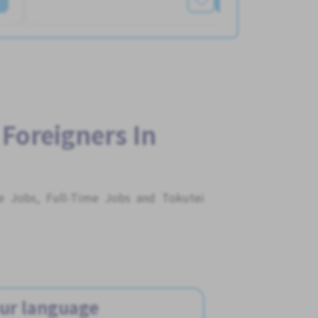
 Foreigners In
me Jobs, Full-Time Jobs and Tokutei
ur language