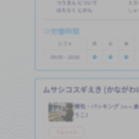
つうきん について
えき
はたらく じかん
しゅ
労働時間
シフト
月
火
水
09:00 - 18:00
ムサシコスギえき (かながわ
梱包・パッキング
Job in
うこ）
アルバイト