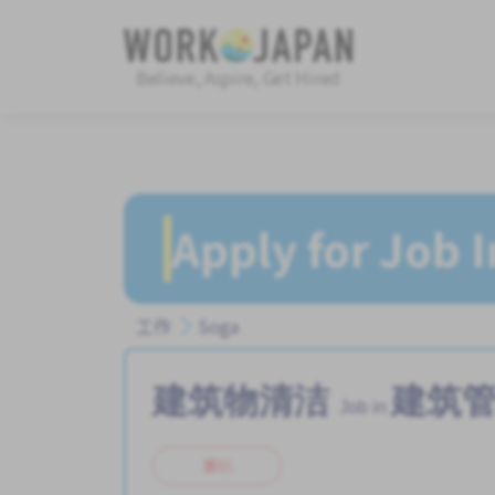
Believe, Aspire, Get Hired
Apply for Job 
工作
Soga
建筑物清洁
建筑
Job in
兼职