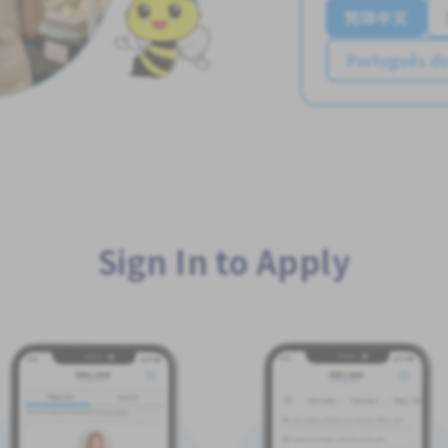
简体中文
Português do
Sign In to Apply