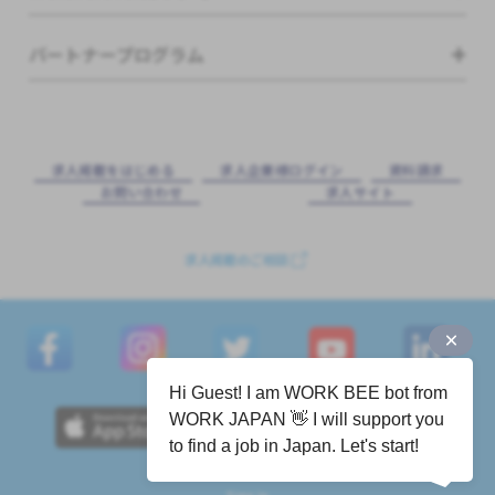
パートナープログラム
求⼈掲載をはじめる
求⼈企業様ログイン
資料請求
お問い合わせ
求⼈サイト
求人掲載のご相談
Hi Guest! I am WORK BEE bot from
WORK JAPAN 👋 I will support you
to find a job in Japan. Let's start!