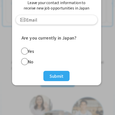
Leave your contact information to
求人掲載 ２週間前
receive new job opportunities in Japan
もっと見る
Are you currently in Japan?
Yes
Jobs For Foreigners In Japan
No
Apply for Part-Time Jobs, Full-Time Jobs and Tokutei
Ginou Jobs!
Submit
Get Started