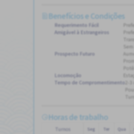
Benefícios e Condições
Requerimento Fácil
Pref
Amigável à Estrangeiros
Pref
Tran
Sem 
Prospecto Futuro
Aum
Pro
Potê
Locomoção
Esta
Tempo de Compromentimento
2-3
Pou
Tur
Horas de trabalho
Turnos
Seg
Ter
Qua