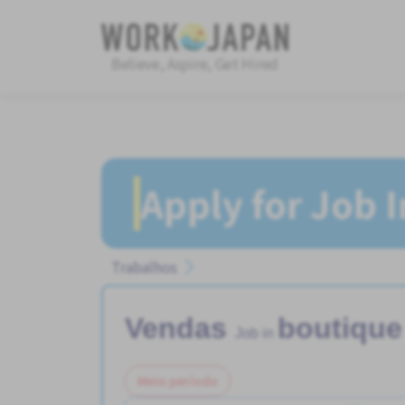
Believe, Aspire, Get Hired
Apply for Job 
Trabalhos
Vendas
boutique
Job in
Meio período