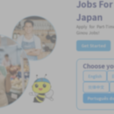
Jobs For
Japan
Apply for Part-Ti
Ginou Jobs!
Get Started
Choose yo
English
简体中文
Português do