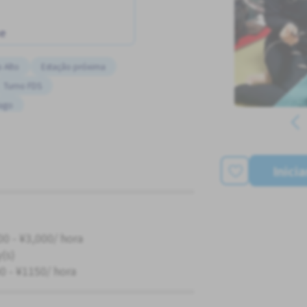
ne
o Alto
Estação próxima
Turno FDS
pago
Inici
00 - ¥3,000/ hora
y(s)
0 - ¥1150/ hora