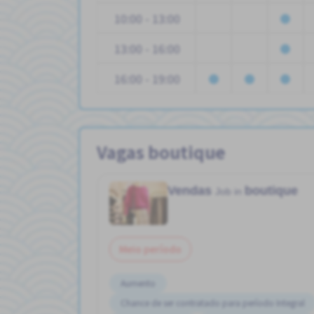
10:00 - 13:00
13:00 - 16:00
16:00 - 19:00
Vagas boutique
Vendas
boutique
Job in
Meio período
Aumento
Chance de ser contratado para período Integral