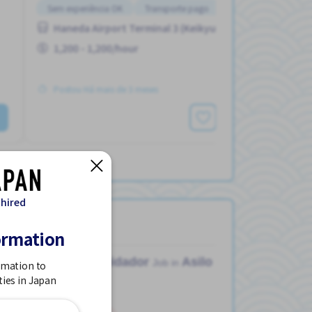
Sem experiência OK
Transporte pago
Turno FDS
Haneda Airport Terminal 3 (Keikyu) Sta. (Tokyo)
1,200 - 1,200/hour
Postou Há mais de 3 meses
Ver mais
 hired
ormation
Cuidador
Asilo
Job in
rmation to
ties in Japan