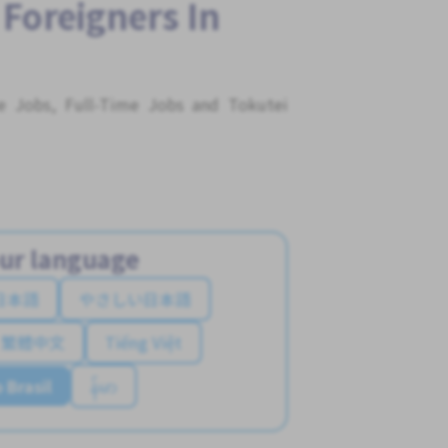
 Foreigners In
me Jobs, Full-Time Jobs and Tokutei
ur language
日本語
やさしい日本語
繁體中文
Tiếng Việt
 Brasil
န်မာ