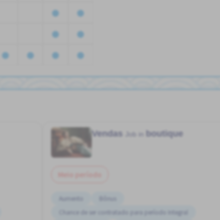
Vendas
boutique
Job in
Meio período
Aumento
Bônus
Chance de ser contratado para período Integral