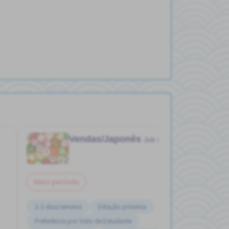
Vendas/Japonês
boutique
Job in
Meio período
2-3 dias/semana
Estação próxima
Preferência por Visto de Estudante