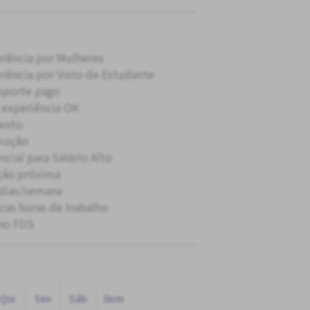
erência por Mulheres
erência por Visto de Estudante
sporte pago
experiência OK
ento
moção
ncial para Salário Alto
ção próxima
 dias/semana
cas horas de trabalho
no FDS
Qui
Sex
Sáb
Dom