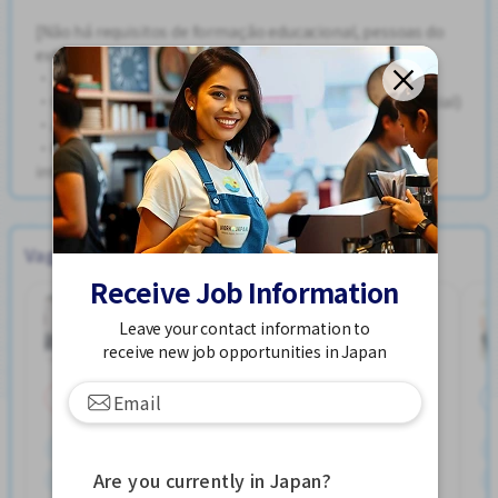
[Não há requisitos de formação educacional, pessoas do
exterior também são bem-vindas!] 】
・Japonês: nível JLPT N2 ou superior (obrigatório)
・Capacidade de conversar em inglês cotidiano (essencial)
・Aqueles que falam chinês ou coreano
・Os interessados em aeroportos e negócios
internacionais
Vagas Aeroporto
Receive Job Information
Equipe de informação
Job in
Leave your contact information to
Aeroporto
receive new job opportunities in Japan
Meio período
Aumento
Estação próxima
Are you currently in Japan?
Estacionamento de carro
Estrangeiro trabalhando