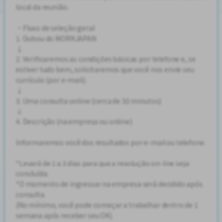
local da reunião.
・Fluxo de seleção geral
1. Oubou do WORKJAPAN
↓
2. Verificaremos as condições básicas por telefone e, se
estiver tudo bem, solicitaremos que você nos envie seu
currículo (por e-mail).
↓
3. Uma consulta online (cerca de 30 minutos)
↓
4. Descrição (na empresa ou online)
Informaremos você dos resultados por e-mail ou telefone.
*Levará de 1 a 3 dias para que a resolução on-line seja
concluída.
*O momento de ingressar na empresa será decidido após
consulta.
(No mínimo, você pode começar a trabalhar dentro de 1
semana após receber seu OK).