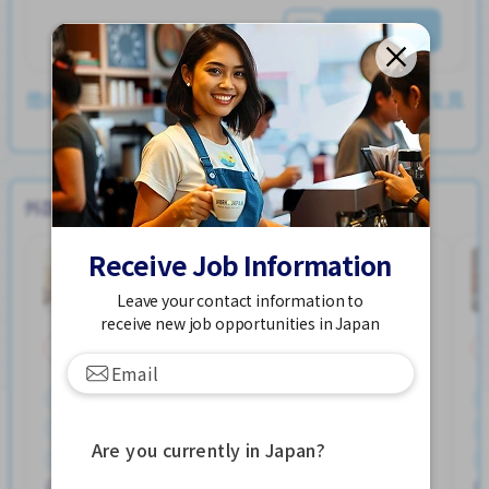
もっと見る
他のケイセイオオワダえき (ちばけん)の外国人求人を見
る
外国人採用 -かいごしせつの求人
Receive Job Information
しごと
かいごしせつ
Job in
Leave your contact information to
receive new job opportunities in Japan
アルバイト
やきん
みじかいじかん
こうつうひ あり
リーダーになれる
しゃいんに なれる
Are you currently in Japan?
ざんぎょう すくない
りゅうがくせい かんげい
琴似(札幌市営)えき (ほっかいどう)