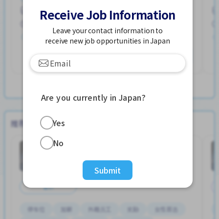
Receive Job Information
琴似(札幌市営)えき (ほっかいどう)
889 - 900/hour
Leave your contact information to
发布 3 个月前
receive new job opportunities in Japan
查看更多
View more 老年家庭护理 jobs
Are you currently in Japan?
Yes
推荐职位
No
其他
工厂
Job in
Submit
全职
停车位
加薪
外籍员工
奖励
女性首选