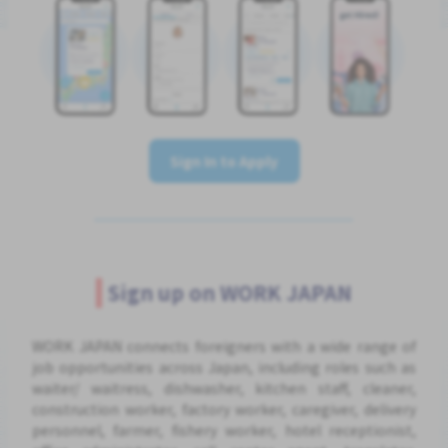
Sign In to Apply
Sign up on WORK JAPAN
WORK JAPAN connects foreigners with a wide range of
job opportunities across Japan, including roles such as
waiter/ waitress, dishwasher, kitchen staff, cleaner,
construction worker, factory worker, caregiver, delivery
personnel, farmer, fishery worker, hotel receptionist,