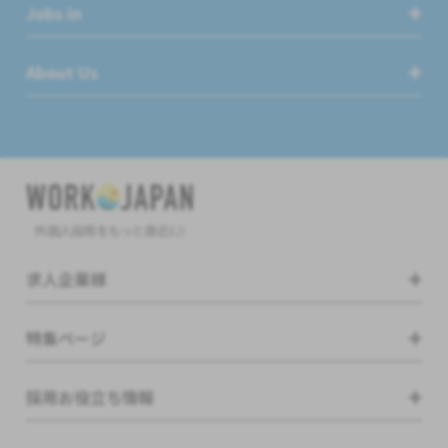
Jobs in
About Us
外国人採用をもっと身近に!
求人企業様
特集ページ
採用お役立ち情報