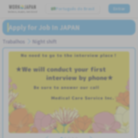
Português do Brasil
Entrar
Believe, Aspire, Get Hired
Apply for Job In JAPAN
Trabalhos
Night shift