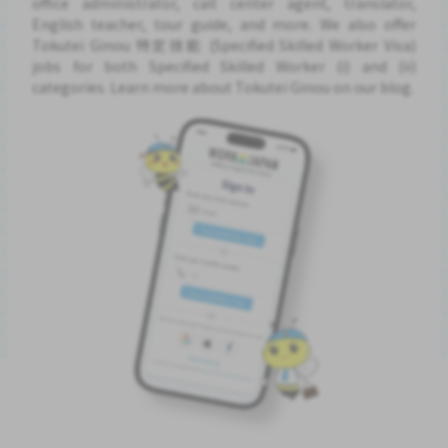
office administrator, call center agent, translator,
English teacher, tour guide, and more. We also offer
Tokutei Ginou 特定技能 (Specified Skilled Worker Visa)
jobs for both Specified Skilled Worker (i) and (ii)
categories. Learn more about Tokutei Ginou on our blog.