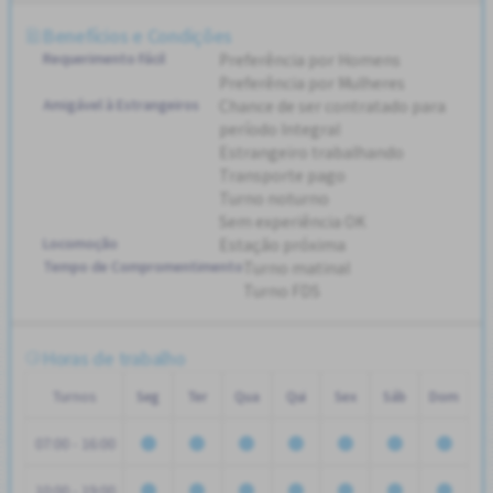
Benefícios e Condições
Requerimento Fácil
Preferência por Homens
Preferência por Mulheres
Amigável à Estrangeiros
Chance de ser contratado para
período Integral
Estrangeiro trabalhando
Transporte pago
Turno noturno
Sem experiência OK
Locomoção
Estação próxima
Tempo de Compromentimento
Turno matinal
Turno FDS
Horas de trabalho
Turnos
Seg
Ter
Qua
Qui
Sex
Sáb
Dom
07:00 - 16:00
10:00 - 19:00