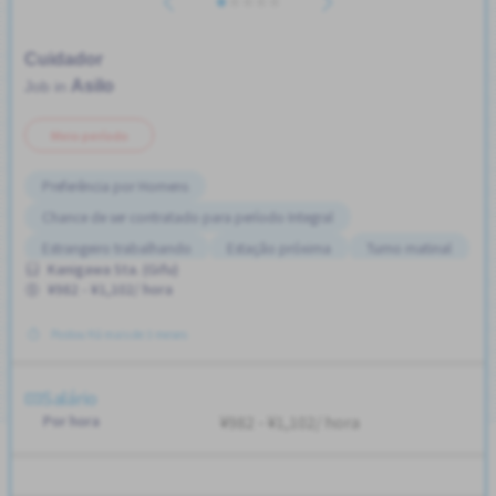
Cuidador
Asilo
Job in
Meio período
Preferência por Homens
Chance de ser contratado para período Integral
Estrangeiro trabalhando
Estação próxima
Turno matinal
Kanigawa Sta. (Gifu)
Turno FDS
Transporte pago
Turno noturno
¥982 - ¥1,102/ hora
Preferência por Mulheres
Sem experiência OK
Postou Há mais de 3 meses
Salário
Por hora
¥982 - ¥1,102/ hora