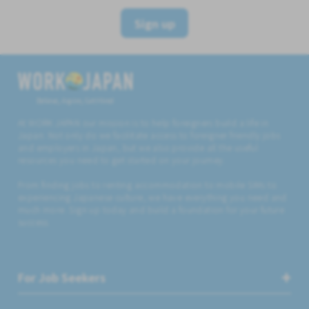
Sign up
Believe, Aspire, Get Hired
At WORK JAPAN our mission is to help foreigners build a life in
Japan. Not only do we facilitate access to foreigner friendly jobs
and employers in Japan, but we also provide all the useful
resources you need to get started on your journey.
From finding jobs to renting accommodation to mobile SIMs to
experiencing Japanese culture, we have everything you need and
much more. Sign up today and build a foundation for your future
success.
For Job Seekers