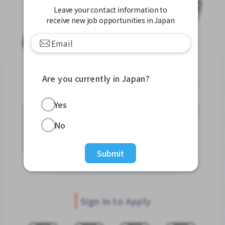
Leave your contact information to
receive new job opportunities in Japan
Are you currently in Japan?
Yes
English
日本語
やさしい日本語
简体中文
No
繁體中文
Tiếng Việt
Português do Brasil
န်မာ
Submit
Sign In to Apply