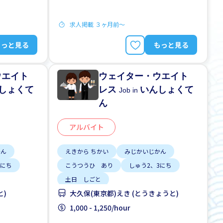
求人掲載 ３ヶ月前〜
もっと見る
もっと見る
ウエイト
ウェイター・ウエイト
しょくて
レス
いんしょくて
Job in
ん
アルバイト
かん
えきから ちかい
みじかいじかん
3にち
こうつうひ あり
しゅう2、3にち
土日 しごと
と)
大久保(東京都)えき (とうきょうと)
1,000 - 1,250/hour