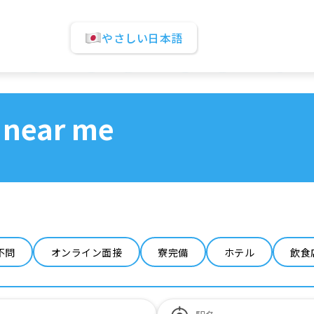
やさしい日本語
 near me
不問
オンライン面接
寮完備
ホテル
飲食