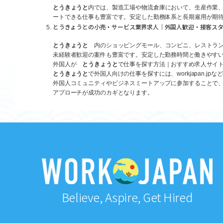
とうきょうと
内では、製造工場や物流倉庫において、生産作業
ートできる仕事も豊富です。安定した勤務体系と長期雇用が期
とうきょうとの小売・サービス業界求人｜外国人歓迎・接客ス
とうきょうと
内のショッピングモール、コンビニ、レストラン
未経験者歓迎の案件も豊富です。安定した勤務時間と働きやすい
外国人が
とうきょうと
で仕事を探す方法｜おすすめ求人サイ
とうきょうと
で外国人向けの仕事を探すには、workjapan
外国人コミュニティやビジネスミートアップに参加することで
アプローチが成功のカギとなります。
Believe, Aspire, Get Hired