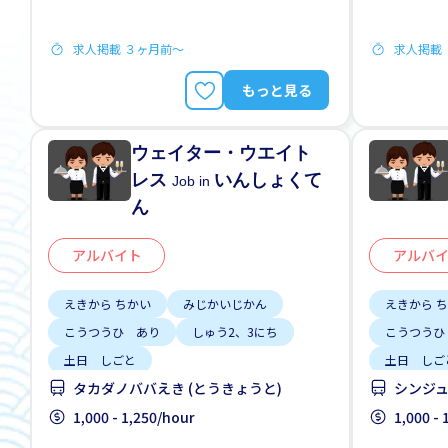
求人掲載 ３ヶ月前〜
求人掲載
もっと見る
ウェイター・ウエイト
レス
いんしょくて
Job in
ん
アルバイト
アルバ
えきから ちかい
みじかいじかん
えきから 
こうつうひ あり
しゅう2、3にち
こうつうひ
土日 しごと
土日 しご
タカダノババえき (とうきょうと)
シンジュ
1,000 - 1,250/hour
1,000 -