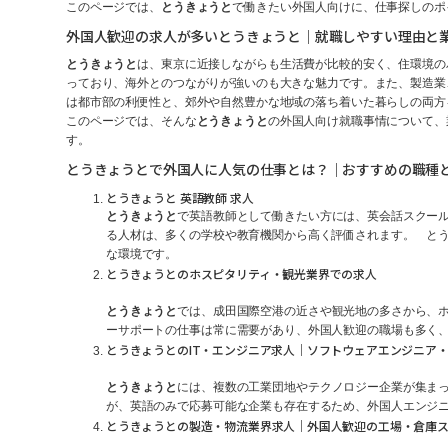
このページでは、
とうきょうと
で働きたい外国人向けに、仕事探しのポ
外国人歓迎の求人が多いとうきょうと｜就職しやすい理由と
とうきょうと
は、東京に近接しながらも生活費が比較的安く、住環境の
っており、海外とのつながりが強いのも大きな魅力です。また、製造業
は都市部の利便性と、郊外や自然豊かな地域の落ち着いた暮らしの両方
このページでは、そんな
とうきょうと
の外国人向け就職事情について、
す。
とうきょうとで外国人に人気の仕事とは？｜おすすめの職種
とうきょうと 英語教師 求人
とうきょうと
で英語教師として働きたい方には、英会話スクールや
る人材は、多くの学校や教育機関から高く評価されます。 とう
な環境です。
とうきょうとのホスピタリティ・観光業界での求人
とうきょうと
では、成田国際空港の近さや観光地の多さから、
ーサポートの仕事は常に需要があり、外国人歓迎の職場も多く
とうきょうとのIT・エンジニア求人｜ソフトウェアエンジニア
とうきょうと
には、複数の工業団地やテクノロジー企業が集ま
が、英語のみで応募可能な企業も存在するため、外国人エンジニ
とうきょうとの製造・物流業界求人｜外国人歓迎の工場・倉庫