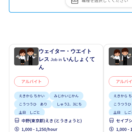
ウェイター・ウエイト
レス
いんしょくて
Job in
ん
アルバイト
アルバ
えきから ちかい
みじかいじかん
えきから 
こうつうひ あり
しゅう2、3にち
こうつうひ
土日 しごと
土日 しご
中野(東京都)えき (とうきょうと)
セイブシ
1,000 - 1,250/hour
1,000 -