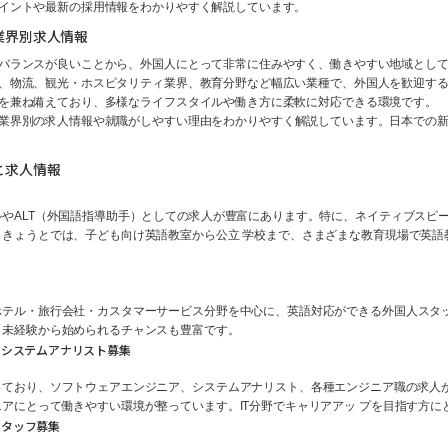
イントや最新の採用情報をわかりやすく解説しています。
業界別求人情報
バランスが良いことから、外国人にとって非常に住みやすく、働きやすい地域とし
、物流、観光・ホスピタリティ業界、教育分野など幅広い業種で、外国人を歓迎す
を兼ね備えており、多様なライフスタイルや働き方に柔軟に対応できる環境です。
業界別の求人情報や就職がしやすい理由をわかりやすく解説しています。日本での
と求人情報
ALT（外国語指導助手）としての求人が豊富にあります。特に、ネイティブスピーカー
きょうとでは、子ども向け英語教室から公立 学校まで、さまざまな教育現場で英語
ホテル・旅行会社・カスタマーサービス分野を中心に、英語対応ができる外国人スタ
、未経験から始められるチャンスも豊富です。
・システムアナリスト募集
っており、ソフトウェアエンジニア、システムアナリスト、各種エンジニア職の求人
アにとって働きやすい環境が整っています。IT分野でキャリアアッ プを目指す方
スタッフ募集