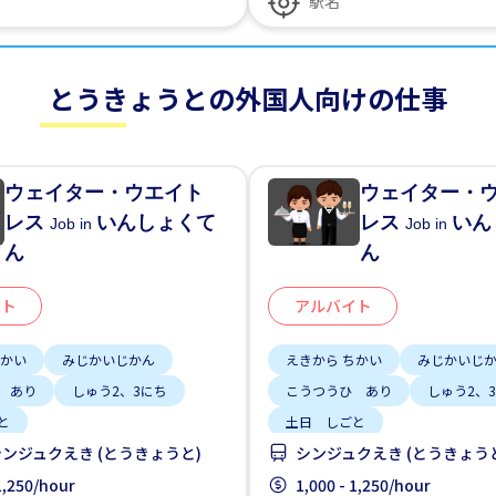
とうきょうとの外国人向けの仕事
ウェイター・ウエイト
ウェイター・
レス
いんしょくて
レス
いん
Job in
Job in
ん
ん
イト
アルバイト
ちかい
みじかいじかん
えきから ちかい
みじかいじ
 あり
しゅう2、3にち
こうつうひ あり
しゅう2、
と
土日 しごと
ンジュクえき (とうきょうと)
シンジュクえき (とうきょう
 1,250/hour
1,000 - 1,250/hour