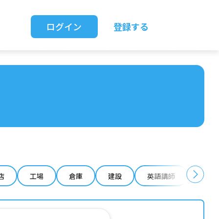
ログイン
登録する
店
工場
倉庫
建設
英語講師
IT 