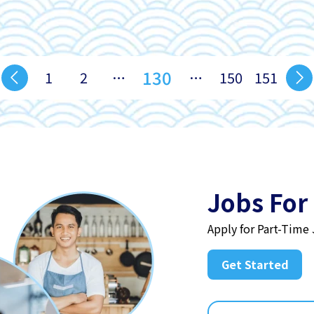
130
1
2
…
…
150
151
Jobs For
Apply for Part-Time
Get Started