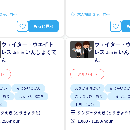
 ３ヶ月前〜
求人掲載 ３ヶ月前〜
もっと見る
ウェイター・ウエイト
ウェイター・
レス
いんしょくて
レス
いん
Job in
Job in
ん
ん
イト
アルバイト
ちかい
みじかいじかん
えきから ちかい
みじかいじ
 あり
しゅう2、3にち
こうつうひ あり
しゅう2、
と
土日 しごと
クえき (とうきょうと)
シンジュクえき (とうきょう
 1,250/hour
1,000 - 1,250/hour