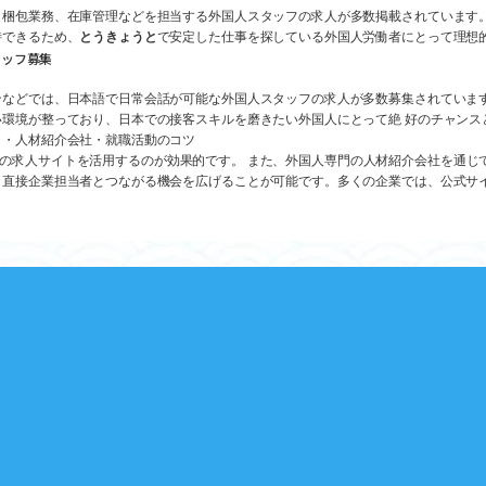
、梱包業務、在庫管理などを担当する外国人スタッフの求人が多数掲載されています
待できるため、
とうきょうと
で安定した仕事を探している外国人労働者にとって理想
タッフ募集
などでは、日本語で日常会話が可能な外国人スタッフの求人が多数募集されていま
環境が整っており、日本での接客スキルを磨きたい外国人にとって絶 好のチャンス
ト・人材紹介会社・就職活動のコツ
.jpなどの求人サイトを活用するのが効果的です。 また、外国人専門の人材紹介会社を
、直接企業担当者とつながる機会を広げることが可能です。多くの企業では、公式サ