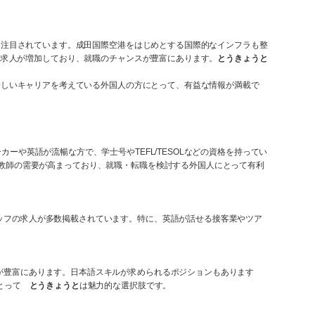
て注目されています。成田国際空港をはじめとする国際的なインフラも整
る求人が増加しており、就職のチャンスが豊富にあります。
とうきょうと
新しいキャリアを考えている外国人の方にとって、有益な情報が満載で
や英語が流暢な方で、学士号やTEFL/TESOLなどの資格を持ってい
教師の需要が高まっており、就職・転職を検討する外国人にとって有利
ッフの求人が多数掲載されています。特に、英語が話せる接客業やツア
が豊富にあります。日本語スキルが求められるポジションもあります
にとって
とうきょうと
は魅力的な選択肢です。