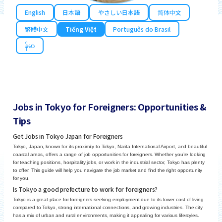
English
日本語
やさしい日本語
简体中文
繁體中文
Tiếng Việt
Português do Brasil
န်မာ
Jobs in Tokyo for Foreigners: Opportunities &
Tips
Get Jobs in Tokyo Japan for Foreigners
Tokyo, Japan, known for its proximity to Tokyo, Narita International Airport, and beautiful
coastal areas, offers a range of job opportunities for foreigners. Whether you’re looking
for teaching positions, hospitality jobs, or work in the industrial sector, Tokyo has plenty
to offer. This guide will help you navigate the job market and find the right opportunity
for you.
Is Tokyo a good prefecture to work for foreigners?
Tokyo is a great place for foreigners seeking employment due to its lower cost of living
compared to Tokyo, strong international connections, and growing industries. The city
has a mix of urban and rural environments, making it appealing for various lifestyles.