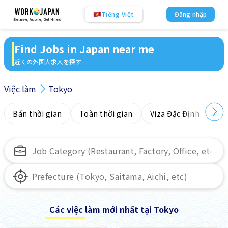
Tiếng Việt
Đăng nhập
Believe, Aspire, Get Hired
Find Jobs in Japan near me
近くの外国人求人を探す
Việc làm
Tokyo
Bán thời gian
Toàn thời gian
Viza Đặc Định
Kh
Các việc làm mới nhất tại Tokyo