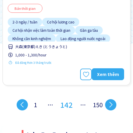
Bán thời gian
2-3 ngày / tuần
Cơ hội lương cao
Cơ hội nhận việc làm toàn thời gian
Gần ga tàu
Không cần kinh nghiệm
Lao động người nước ngoài
大森(東京都)えき (とうきょうと)
Nâng cao
Ưu tiên có visa học sinh
Ưu tiên nam giới
1,000 - 1,300/hour
Đã đăng Hơn 3 tháng trước
Xem thêm
142
1
…
…
150