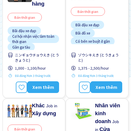
hàng
Bán thời gian
Bán thời gian
Bãi đậu xe đạp
Bãi đậu xe đạp
Bãi đỗ xe
Cơ hội nhận việc làm toàn
Có bến xe buýt ở gần
thời gian
Gần ga tàu
Cơ hội lương cao
ニンギョウチョウえき (とう
ゾウシキえき (とうきょう
Cơ hội nhận việc làm toàn
Giao dịch đã thanh toán
きょうと)
と)
thời gian
Hỗ trợ bữa ăn
Cơ hội thăng tiến
1,000 - 1,100/hour
1,375 - 2,500/hour
Ít hơn theo thời gian
Gần ga tàu
Đã đăng Hơn 3 tháng trước
Đã đăng Hơn 3 tháng trước
Lao động người nước
Giao dịch đã thanh toán
ngoài
Xem thêm
Xem thêm
Nâng cao
Không cần kinh nghiệm
Vài giờ làm việc
Khác
Nhân viên
Job in
Xây dựng
kinh
doanh
Job
Cửa
Bán thời gian
in