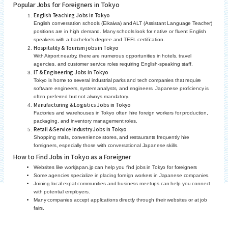
Popular Jobs for Foreigners in Tokyo
English Teaching Jobs in Tokyo
English conversation schools (Eikaiwa) and ALT (Assistant Language Teacher)
positions are in high demand. Many schools look for native or fluent English
speakers with a bachelor’s degree and TEFL certification.
Hospitality & Tourism jobs in Tokyo
With Airport nearby, there are numerous opportunities in hotels, travel
agencies, and customer service roles requiring English-speaking staff.
IT & Engineering Jobs in Tokyo
Tokyo is home to several industrial parks and tech companies that require
software engineers, system analysts, and engineers. Japanese proficiency is
often preferred but not always mandatory.
Manufacturing & Logistics Jobs in Tokyo
Factories and warehouses in Tokyo often hire foreign workers for production,
packaging, and inventory management roles.
Retail & Service Industry Jobs in Tokyo
Shopping malls, convenience stores, and restaurants frequently hire
foreigners, especially those with conversational Japanese skills.
How to Find Jobs in Tokyo as a Foreigner
Websites like workjapan.jp can help you find jobs in Tokyo for foreigners
Some agencies specialize in placing foreign workers in Japanese companies.
Joining local expat communities and business meetups can help you connect
with potential employers.
Many companies accept applications directly through their websites or at job
fairs.