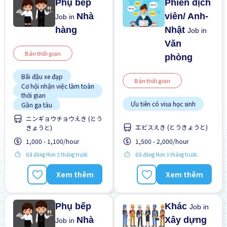
Phụ bếp
Phiên dịch
Nhà
viên/ Anh-
Job in
hàng
Nhật
Job in
Văn
Bán thời gian
phòng
Bãi đậu xe đạp
Bán thời gian
Cơ hội nhận việc làm toàn
thời gian
Ưu tiên có visa học sinh
Gần ga tàu
ニンギョウチョウえき (とう
Giao dịch đã thanh toán
エビスえき (とうきょうと)
きょうと)
Ít hơn theo thời gian
1,000 - 1,100/hour
1,500 - 2,000/hour
Lao động người nước
ngoài
Đã đăng Hơn 3 tháng trước
Đã đăng Hơn 3 tháng trước
Nâng cao
Xem thêm
Xem thêm
Vài giờ làm việc
WKND & HOL tắt
Phụ bếp
Khác
Job in
Nhà
Xây dựng
Job in