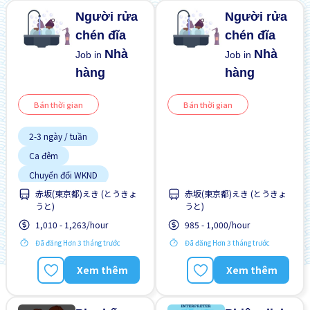
Người rửa
Người rửa
chén đĩa
chén đĩa
Nhà
Nhà
Job in
Job in
hàng
hàng
Bán thời gian
Bán thời gian
2-3 ngày / tuần
Ca đêm
Chuyển đổi WKND
赤坂(東京都)えき (とうきょ
赤坂(東京都)えき (とうきょ
Gần ga tàu
うと)
うと)
Giao dịch đã thanh toán
1,010 - 1,263/hour
985 - 1,000/hour
Ít hơn theo thời gian
Đã đăng Hơn 3 tháng trước
Đã đăng Hơn 3 tháng trước
Không cần kinh nghiệm
Lao động người nước
Xem thêm
Xem thêm
ngoài
Nâng cao