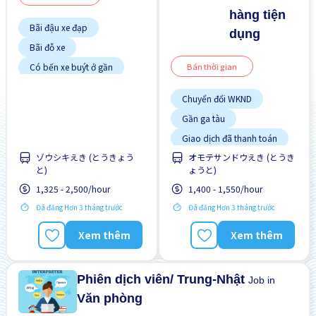
hàng tiện
Bãi đậu xe đạp
dụng
Bãi đỗ xe
Bán thời gian
Có bến xe buýt ở gần
Cơ hội lương cao
Chuyển đổi WKND
Cơ hội nhận việc làm toàn
thời gian
Gần ga tàu
Cơ hội thăng tiến
Giao dịch đã thanh toán
Gần ga tàu
ゾウシキえき (とうきょう
オモテサンドウえき (とうき
Ít hơn theo thời gian
Giao dịch đã thanh toán
と)
ょうと)
Lao động người nước
ngoài
Không cần kinh nghiệm
1,325 - 2,500/hour
1,400 - 1,550/hour
Nâng cao
Đã đăng Hơn 3 tháng trước
Đã đăng Hơn 3 tháng trước
Ưu tiên nữ giới
Xem thêm
Xem thêm
Phiên dịch viên/ Trung-Nhật
Job in
Văn phòng