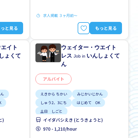
求人掲載 ３ヶ月前〜
もっと見る
もっと見る
ウエイト
ウェイター・ウエイト
しょくて
レス
いんしょくて
Job in
ん
アルバイト
かん
えきから ちかい
みじかいじかん
K
しゅう2、3にち
はじめて OK
土日 しごと
と)
イイダバシえき (とうきょうと)
970 - 1,210/hour