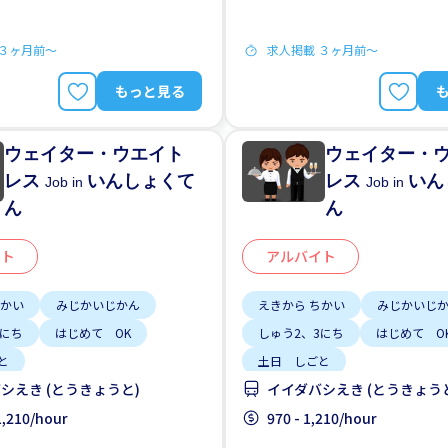
 ３ヶ月前〜
求人掲載 ３ヶ月前〜
もっと見る
ウェイター・ウエイト
ウェイター・
レス
いんしょくて
レス
いん
Job in
Job in
ん
ん
イト
アルバイト
ちかい
みじかいじかん
えきから ちかい
みじかいじ
3にち
はじめて OK
しゅう2、3にち
はじめて O
と
土日 しごと
シえき (とうきょうと)
イイダバシえき (とうきょう
 1,210/hour
970 - 1,210/hour