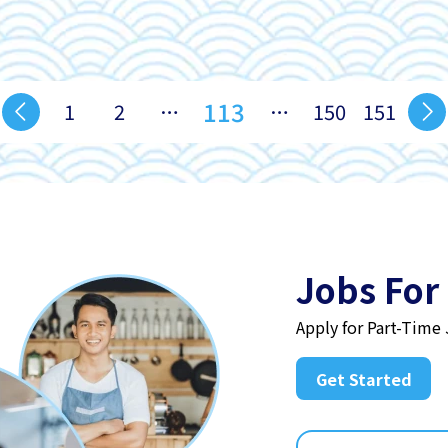
113
1
2
…
…
150
151
Jobs For
Apply for Part-Time
Get Started