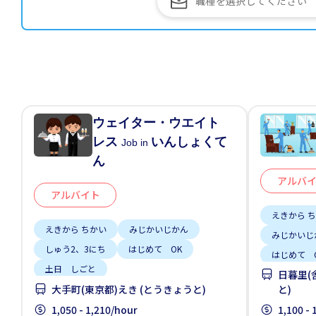
ウェイター・ウエイト
レス
いんしょくて
Job in
ん
アルバ
アルバイト
えきから 
えきから ちかい
みじかいじかん
みじかいじ
しゅう2、3にち
はじめて OK
はじめて 
土日 しごと
日暮里(
大手町(東京都)えき (とうきょうと)
と)
1,050 - 1,210/hour
1,100 -