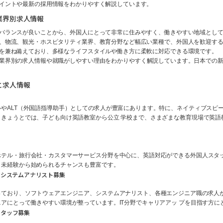
イントや最新の採用情報をわかりやすく解説しています。
業界別求人情報
バランスが良いことから、外国人にとって非常に住みやすく、働きやすい地域とし
、物流、観光・ホスピタリティ業界、教育分野など幅広い業種で、外国人を歓迎す
を兼ね備えており、多様なライフスタイルや働き方に柔軟に対応できる環境です。
業界別の求人情報や就職がしやすい理由をわかりやすく解説しています。日本での
と求人情報
ALT（外国語指導助手）としての求人が豊富にあります。特に、ネイティブスピーカー
きょうとでは、子ども向け英語教室から公立 学校まで、さまざまな教育現場で英語
ホテル・旅行会社・カスタマーサービス分野を中心に、英語対応ができる外国人スタ
、未経験から始められるチャンスも豊富です。
・システムアナリスト募集
っており、ソフトウェアエンジニア、システムアナリスト、各種エンジニア職の求人
アにとって働きやすい環境が整っています。IT分野でキャリアアッ プを目指す方
スタッフ募集