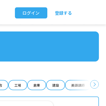
ログイン
登録する
店
工場
倉庫
建設
英語講師
IT 