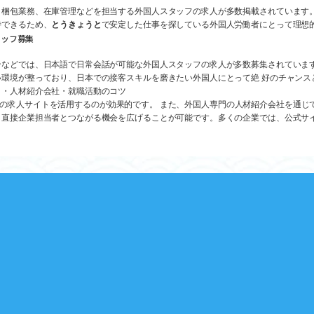
、梱包業務、在庫管理などを担当する外国人スタッフの求人が多数掲載されています
待できるため、
とうきょうと
で安定した仕事を探している外国人労働者にとって理想
タッフ募集
などでは、日本語で日常会話が可能な外国人スタッフの求人が多数募集されていま
環境が整っており、日本での接客スキルを磨きたい外国人にとって絶 好のチャンス
ト・人材紹介会社・就職活動のコツ
.jpなどの求人サイトを活用するのが効果的です。 また、外国人専門の人材紹介会社を
、直接企業担当者とつながる機会を広げることが可能です。多くの企業では、公式サ