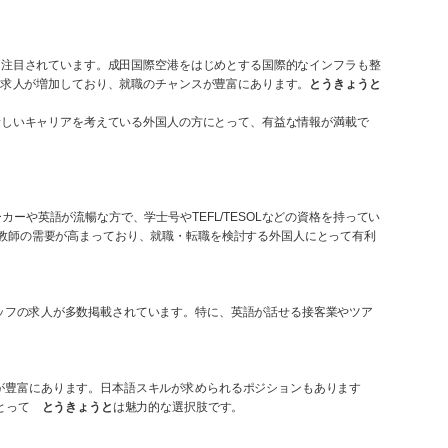
て注目されています。成田国際空港をはじめとする国際的なインフラも整
る求人が増加しており、就職のチャンスが豊富にあります。
とうきょうと
新しいキャリアを考えている外国人の方にとって、有益な情報が満載で
や英語が流暢な方で、学士号やTEFL/TESOLなどの資格を持ってい
教師の需要が高まっており、就職・転職を検討する外国人にとって有利
ッフの求人が多数掲載されています。特に、英語が話せる接客業やツア
が豊富にあります。日本語スキルが求められるポジションもあります
にとって
とうきょうと
は魅力的な選択肢です。