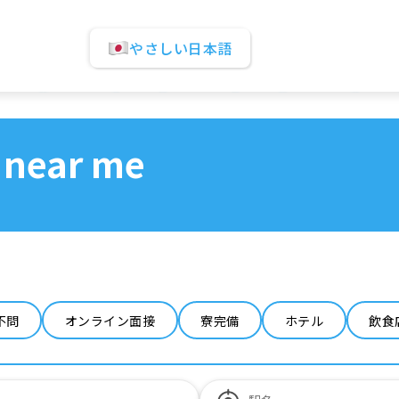
やさしい日本語
 near me
不問
オンライン面接
寮完備
ホテル
飲食