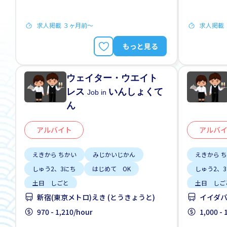
求人掲載 ３ヶ月前〜
求人掲載
もっと見る
ウェイター・ウエイト
レス
いんしょくて
Job in
ん
アルバイト
アルバ
えきから ちかい
みじかいじかん
えきから 
しゅう2、3にち
はじめて OK
しゅう2、
土日 しごと
土日 しご
新宿(東京メトロ)えき (とうきょうと)
イイダバ
970 - 1,210/hour
1,000 -