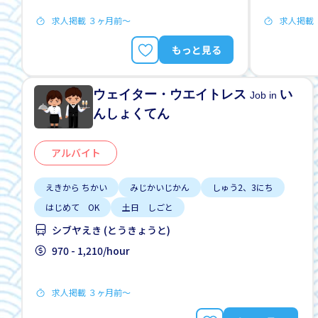
求人掲載 ３ヶ月前〜
求人掲載
もっと見る
ウェイター・ウエイトレス
い
Job in
んしょくてん
アルバイト
えきから ちかい
みじかいじかん
しゅう2、3にち
はじめて OK
土日 しごと
シブヤえき (とうきょうと)
970 - 1,210/hour
求人掲載 ３ヶ月前〜