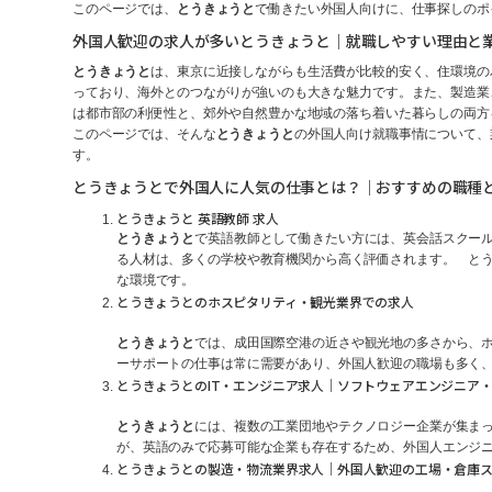
このページでは、
とうきょうと
で働きたい外国人向けに、仕事探しのポ
外国人歓迎の求人が多いとうきょうと｜就職しやすい理由と
とうきょうと
は、東京に近接しながらも生活費が比較的安く、住環境の
っており、海外とのつながりが強いのも大きな魅力です。また、製造業
は都市部の利便性と、郊外や自然豊かな地域の落ち着いた暮らしの両方
このページでは、そんな
とうきょうと
の外国人向け就職事情について、
す。
とうきょうとで外国人に人気の仕事とは？｜おすすめの職種
とうきょうと 英語教師 求人
とうきょうと
で英語教師として働きたい方には、英会話スクールや
る人材は、多くの学校や教育機関から高く評価されます。 とう
な環境です。
とうきょうとのホスピタリティ・観光業界での求人
とうきょうと
では、成田国際空港の近さや観光地の多さから、
ーサポートの仕事は常に需要があり、外国人歓迎の職場も多く
とうきょうとのIT・エンジニア求人｜ソフトウェアエンジニア
とうきょうと
には、複数の工業団地やテクノロジー企業が集ま
が、英語のみで応募可能な企業も存在するため、外国人エンジニ
とうきょうとの製造・物流業界求人｜外国人歓迎の工場・倉庫