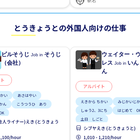
とうきょうとの外国人向けの仕事
ビルそうじ
そうじ
ウェイター・
Job in
（会社）
レス
いん
Job in
ん
イト
アルバイト
ちかい
あさはやい
えきから ちかい
みじかいじ
かん
こうつうひ あり
しゅう2、3にち
はじめて O
OK
土日 しごと
舎人ライナー)えき (とうきょう
シブヤえき (とうきょうと)
 1,100/hour
1,010 - 1,210/hour