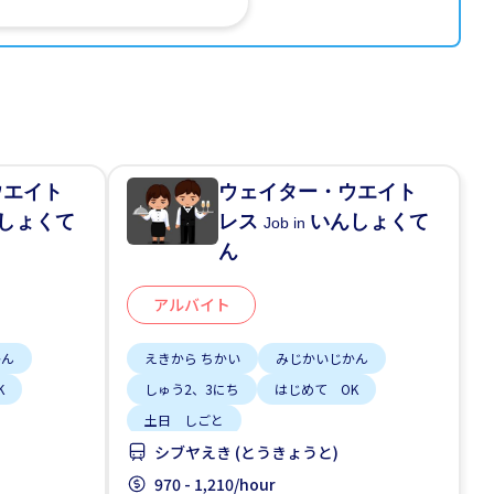
ウエイト
ウェイター・ウエイト
しょくて
レス
いんしょくて
Job in
ん
アルバイト
かん
えきから ちかい
みじかいじかん
K
しゅう2、3にち
はじめて OK
土日 しごと
シブヤえき (とうきょうと)
970 - 1,210/hour