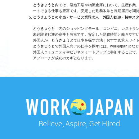
とうきょうと
内では、製造工場や物流倉庫において、生産作業
ートできる仕事も豊富です。安定した勤務体系と長期雇用が期
とうきょうとの小売・サービス業界求人｜外国人歓迎・接客ス
とうきょうと
内のショッピングモール、コンビニ、レストラン
未経験者歓迎の案件も豊富です。安定した勤務時間と働きやすい
外国人が
とうきょうと
で仕事を探す方法｜おすすめ求人サイ
とうきょうと
で外国人向けの仕事を探すには、workjapan
外国人コミュニティやビジネスミートアップに参加することで
アプローチが成功のカギとなります。
Believe, Aspire, Get Hired