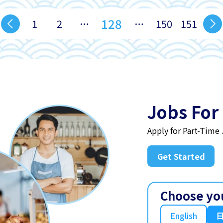
128
1
2
…
…
150
151
Jobs For
Apply for Part-Time
Get Started
Choose yo
English