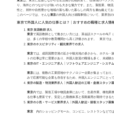
東京
は、東京に近接しながらも生活費が比較的安く、住環境のバランス
り、海外とのつながりが強いのも大きな魅力です。また、製造業、物流
性と、郊外や自然豊かな地域の落ち着いた暮らしの両方を兼ね備えてお
このページでは、そんな
東京
の外国人向け就職事情について、業界別の
東京で外国人に人気の仕事とは？｜おすすめの職種と求人情
東京 英語教師 求人
東京
で英語教師として働きたい方には、英会話スクールやALT（
は、多くの学校や教育機関から高く評価されます。 東京では、
東京のホスピタリティ・観光業界での求人
東京
では、成田国際空港の近さや観光地の多さから、ホテル・
トの仕事は常に需要があり、外国人歓迎の職場も多く、未経験
東京のIT・エンジニア求人｜ソフトウェアエンジニア・システ
東京
には、複数の工業団地やテクノロジー企業が集まっており
みで応募可能な企業も存在するため、外国人エンジニアにとって
東京の製造・物流業界求人｜外国人歓迎の工場・倉庫スタッフ
東京
内では、製造工場や物流倉庫において、生産作業、梱包業
る仕事も豊富です。安定した勤務体系と長期雇用が期待できる
東京の小売・サービス業界求人｜外国人歓迎・接客スタッフ募
東京
内のショッピングモール、コンビニ、レストランなどでは