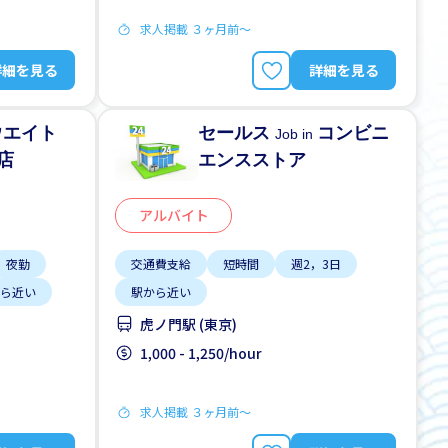
求人掲載 ３ヶ月前〜
詳細を見る
詳細を見る
ウエイト
セールス
コンビニ
Job in
店
エンスストア
アルバイト
夜勤
交通費支給
短時間
週2，3日
ら近い
駅から近い
虎ノ門駅 (東京)
1,000 - 1,250/hour
求人掲載 ３ヶ月前〜