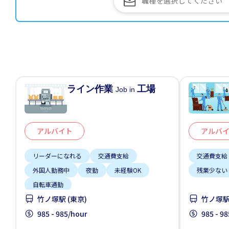
ライン作業
工場
Job in
アルバイト
アルバ
リーダーになれる
交通費支給
交通費支給
外国人勤務中
夜勤
未経験OK
残業少ない
自転車通勤
竹ノ塚駅 (東京)
竹ノ塚駅 
985 - 985/hour
985 - 9