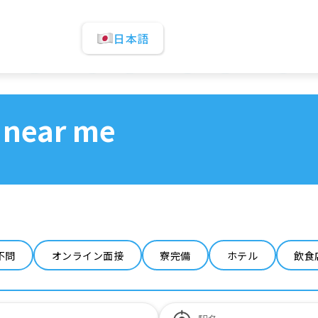
日本語
 near me
不問
オンライン面接
寮完備
ホテル
飲食