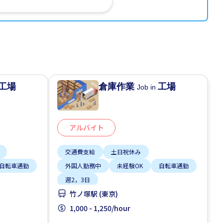
工場
倉庫作業
工場
Job in
アルバイト
交通費支給
土日祝休み
自転車通勤
外国人勤務中
未経験OK
自転車通勤
週2，3日
竹ノ塚駅 (東京)
1,000 - 1,250/hour