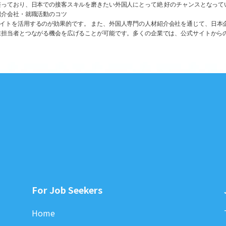
っており、日本での接客スキルを磨きたい外国人にとって絶 好のチャンスとなって
紹介会社・就職活動のコツ
どの求人サイトを活用するのが効果的です。 また、外国人専門の人材紹介会社を通じて、
業担当者とつながる機会を広げることが可能です。多くの企業では、公式サイトから
For Job Seekers
Home