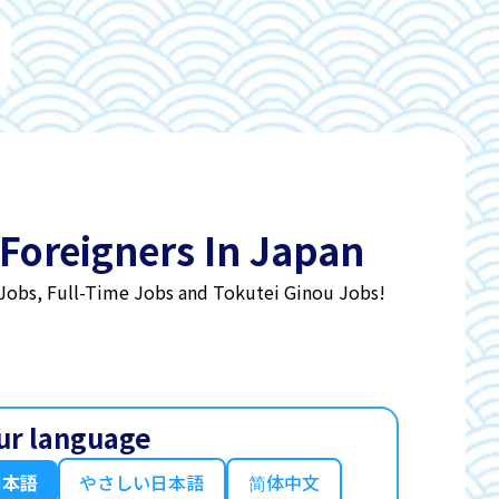
 Foreigners In Japan
 Jobs, Full-Time Jobs and Tokutei Ginou Jobs!
ur language
日本語
やさしい日本語
简体中文