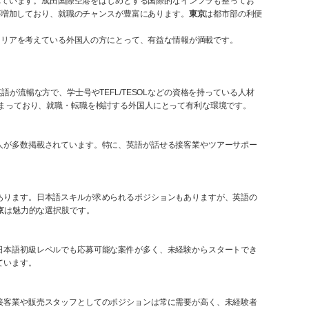
れています。成田国際空港をはじめとする国際的なインフラも整ってお
が増加しており、就職のチャンスが豊富にあります。
東京
は都市部の利便
ャリアを考えている外国人の方にとって、有益な情報が満載です。
流暢な方で、学士号やTEFL/TESOLなどの資格を持っている人材
まっており、就職・転職を検討する外国人にとって有利な環境です。
人が多数掲載されています。特に、英語が話せる接客業やツアーサポー
あります。日本語スキルが求められるポジションもありますが、英語の
京
は魅力的な選択肢です。
日本語初級レベルでも応募可能な案件が多く、未経験からスタートでき
ています。
接客業や販売スタッフとしてのポジションは常に需要が高く、未経験者