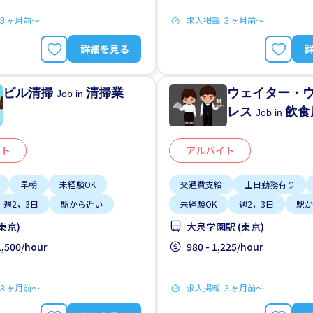
 ３ヶ月前〜
求人掲載 ３ヶ月前〜
詳細を見る
ビル清掃
清掃業
ウェイター・
Job in
レス
飲食
Job in
イト
アルバイト
早朝
未経験OK
交通費支給
土日勤務有り
週2，3日
駅から近い
未経験OK
週2，3日
駅か
東京)
大泉学園駅 (東京)
 1,500/hour
980 - 1,225/hour
 ３ヶ月前〜
求人掲載 ３ヶ月前〜