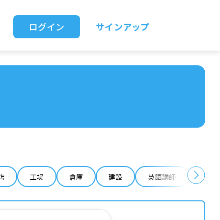
ログイン
サインアップ
店
工場
倉庫
建設
英語講師
IT 