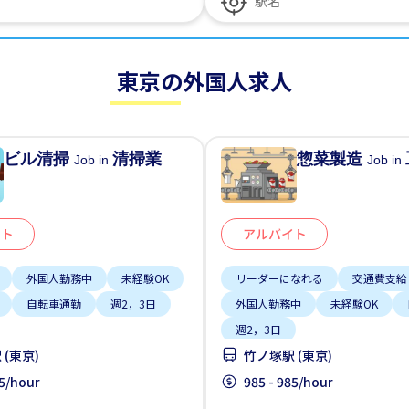
東京の外国人求人
ビル清掃
清掃業
惣菜製造
Job in
Job in
イト
アルバイト
外国人勤務中
未経験OK
リーダーになれる
交通費支給
自転車通勤
週2，3日
外国人勤務中
未経験OK
週2，3日
(東京)
竹ノ塚駅 (東京)
85/hour
985 - 985/hour