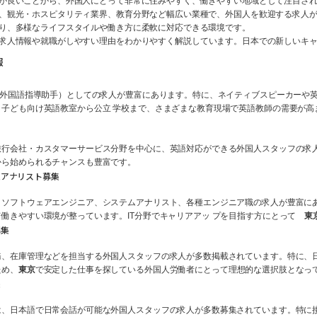
が良いことから、外国人にとって非常に住みやすく、働きやすい地域として注目さ
、観光・ホスピタリティ業界、教育分野など幅広い業種で、外国人を歓迎する求人
り、多様なライフスタイルや働き方に柔軟に対応できる環境です。
求人情報や就職がしやすい理由をわかりやすく解説しています。日本での新しいキ
報
外国語指導助手）としての求人が豊富にあります。特に、ネイティブスピーカーや英語が
子ども向け英語教室から公立 学校まで、さまざまな教育現場で英語教師の需要が高
旅行会社・カスタマーサービス分野を中心に、英語対応ができる外国人スタッフの求
から始められるチャンスも豊富です。
ムアナリスト募集
、ソフトウェアエンジニア、システムアナリスト、各種エンジニア職の求人が豊富に
働きやすい環境が整っています。IT分野でキャリアアッ プを目指す方にとって
東
募集
務、在庫管理などを担当する外国人スタッフの求人が多数掲載されています。特に、
ため、
東京
で安定した仕事を探している外国人労働者にとって理想的な選択肢となっ
集
、日本語で日常会話が可能な外国人スタッフの求人が多数募集されています。特に