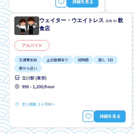
詳細を見る
ウェイター・ウエイトレス
飲
Job in
食店
アルバイト
交通費支給
土日勤務有り
短時間
週2，3日
駅から近い
立川駅 (東京)
990 - 1,200/hour
求人掲載 ３ヶ月前〜
詳細を見る