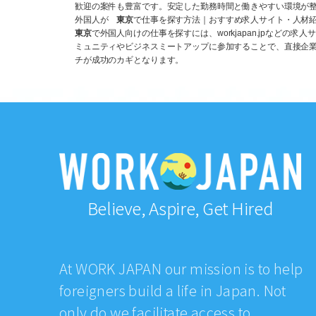
歓迎の案件も豊富です。安定した勤務時間と働きやすい環境が整
外国人が
東京
で仕事を探す方法｜おすすめ求人サイト・人材
東京
で外国人向けの仕事を探すには、workjapan.jpな
ミュニティやビジネスミートアップに参加することで、直接企
チが成功のカギとなります。
Believe, Aspire, Get Hired
At WORK JAPAN our mission is to help
foreigners build a life in Japan. Not
only do we facilitate access to