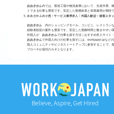
おおさかふ
内では、製造工場や物流倉庫において、生産作業、
トできる仕事も豊富です。安定した勤務体系と長期雇用が期待
おおさかふの小売・サービス業界求人｜外国人歓迎・接客スタ
おおさかふ
内のショッピングモール、コンビニ、レストランな
経験者歓迎の案件も豊富です。安定した勤務時間と働きやすい環
外国人が
おおさかふ
で仕事を探す方法｜おすすめ求人サイト
おおさかふ
で外国人向けの仕事を探すには、workjapan.
国人コミュニティやビジネスミートアップに参加することで、
プローチが成功のカギとなります。
Believe, Aspire, Get Hired