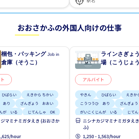
おおさかふの外国人向けの仕事
梱包・パッキング
ラインさぎょ
Job in
倉庫（そうこ）
場（こうじょ
イト
アルバイト
ひばらい
えきから ちかい
やきん
ひばらい
えきか
 あり
ざんぎょう おおい
こうつうひ あり
ざんぎょう
んが いる
じてんしゃ OK
がいこくじんが いる
じてん
ジマミナミガタえき (おおさか
ニシナカジマミナミガタえき
と
女性かんげい
土日 しごと
女性かんげい
ふ)
 1,625/hour
1,250 - 1,563/hour