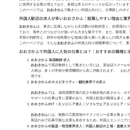
に採用する企業が増えており、多様な求人のチャンスが広がっています
このページでは、
おおさかふ
で働きたい外国人向けに、仕事探しのポイ
外国人歓迎の求人が多いおおさかふ｜就職しやすい理由と業
おおさかふ
は、東京に近接しながらも生活費が比較的安く、住環境のバ
ており、海外とのつながりが強いのも大きな魅力です。また、製造業、
市部の利便性と、郊外や自然豊かな地域の落ち着いた暮らしの両方を兼
このページでは、そんな
おおさかふ
の外国人向け就職事情について、業
おおさかふで外国人に人気の仕事とは？｜おすすめの職種と
おおさかふ 英語教師 求人
おおさかふ
で英語教師として働きたい方には、英会話スクールやA
人材は、多くの学校や教育機関から高く評価されます。 おおさ
境です。
おおさかふのホスピタリティ・観光業界での求人
おおさかふ
では、成田国際空港の近さや観光地の多さから、ホ
サポートの仕事は常に需要があり、外国人歓迎の職場も多く、
おおさかふのIT・エンジニア求人｜ソフトウェアエンジニア・
おおさかふ
には、複数の工業団地やテクノロジー企業が集まっ
英語のみで応募可能な企業も存在するため、外国人エンジニアに
おおさかふの製造・物流業界求人｜外国人歓迎の工場・倉庫ス