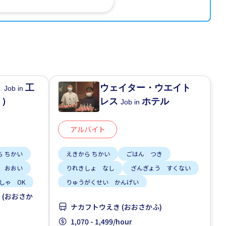
う
工
ウェイター・ウエイト
Job in
う）
レス
ホテル
Job in
アルバイト
ら ちかい
えきから ちかい
ごはん つき
 おおい
りれきしょ なし
ざんぎょう すくない
しゃ OK
りゅうがくせい かんげい
 (おおさか
しゅう2、3にち
土日 しごと
ナカフトウえき (おおさかふ)
女性かんげい
高いきゅうりょう
1,070 - 1,499/hour