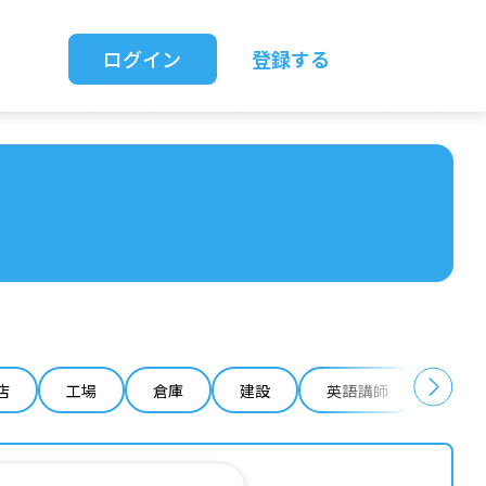
ログイン
登録する
店
工場
倉庫
建設
英語講師
IT 