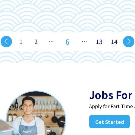
6
1
2
…
…
13
14
Jobs For
Apply for Part-Time
Get Started