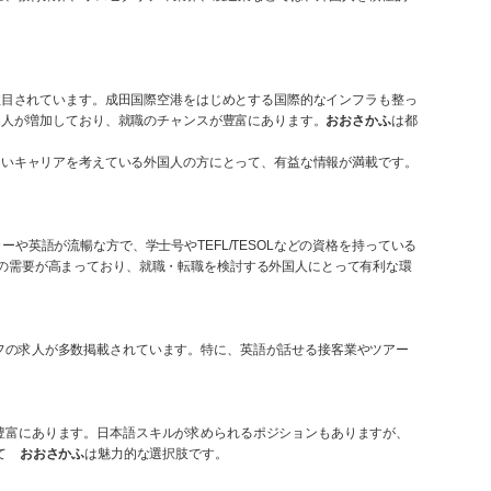
注目されています。成田国際空港をはじめとする国際的なインフラも整っ
求人が増加しており、就職のチャンスが豊富にあります。
おおさかふ
は都
しいキャリアを考えている外国人の方にとって、有益な情報が満載です。
英語が流暢な方で、学士号やTEFL/TESOLなどの資格を持っている
の需要が高まっており、就職・転職を検討する外国人にとって有利な環
フの求人が多数掲載されています。特に、英語が話せる接客業やツアー
豊富にあります。日本語スキルが求められるポジションもありますが、
って
おおさかふ
は魅力的な選択肢です。