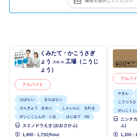
くみたて・かこうさぎ
ょう
工場（こうじ
Job in
ょう）
アルバ
アルバイト
やきん
ひばらい
まえばらい
こうつうひ
ざんぎょう おおい
しゃいんに なれる
がいこくじ
がいこくじんが いる
はじめて OK
ニシナカ
土日 しご
じてんしゃ OK
土日祝 やすみ
スミノドウえき (おおさかふ)
ふ)
女性かんげい
1,400 - 1,750/hour
1,300 -