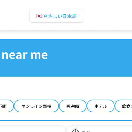
やさしい日本語
 near me
不問
オンライン面接
寮完備
ホテル
飲食