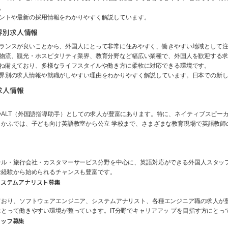
。
ントや最新の採用情報をわかりやすく解説しています。
界別求人情報
ランスが良いことから、外国人にとって非常に住みやすく、働きやすい地域として
物流、観光・ホスピタリティ業界、教育分野など幅広い業種で、外国人を歓迎する
ね備えており、多様なライフスタイルや働き方に柔軟に対応できる環境です。
界別の求人情報や就職がしやすい理由をわかりやすく解説しています。日本での新
求人情報
LT（外国語指導助手）としての求人が豊富にあります。特に、ネイティブスピーカーや
かふでは、子ども向け英語教室から公立 学校まで、さまざまな教育現場で英語教師
テル・旅行会社・カスタマーサービス分野を中心に、英語対応ができる外国人スタッ
未経験から始められるチャンスも豊富です。
システムアナリスト募集
ており、ソフトウェアエンジニア、システムアナリスト、各種エンジニア職の求人が
とって働きやすい環境が整っています。IT分野でキャリアアッ プを目指す方にと
タッフ募集