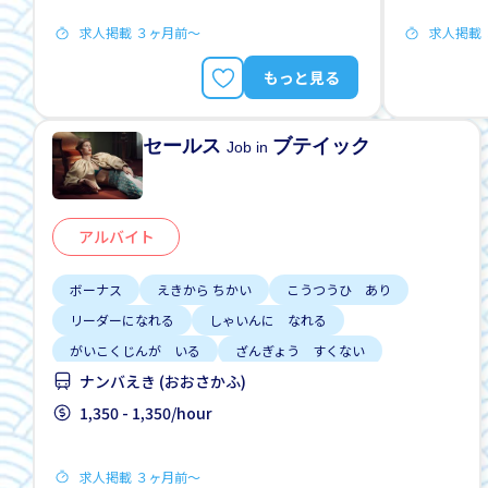
求人掲載 ３ヶ月前〜
求人掲載
もっと見る
セールス
ブテイック
Job in
アルバイト
ボーナス
えきから ちかい
こうつうひ あり
リーダーになれる
しゃいんに なれる
がいこくじんが いる
ざんぎょう すくない
ナンバえき (おおさかふ)
はじめて OK
土日 しごと
1,350 - 1,350/hour
求人掲載 ３ヶ月前〜