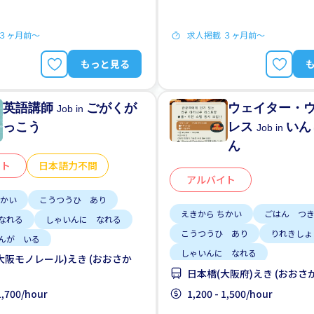
 ３ヶ月前〜
求人掲載 ３ヶ月前〜
もっと見る
英語講師
ごがくが
ウェイター・
Job in
っこう
レス
いん
Job in
ん
イト
日本語力不問
アルバイト
ちかい
こうつうひ あり
えきから ちかい
ごはん つ
なれる
しゃいんに なれる
こうつうひ あり
りれきしょ
んが いる
しゃいんに なれる
大阪モノレール)えき (おおさか
せい かんげい
がいこくじんが いる
しゅう
日本橋(大阪府)えき (おおさ
3にち
はじめて OK
はじめて OK
土日 しごと
 1,700/hour
1,200 - 1,500/hour
 OK