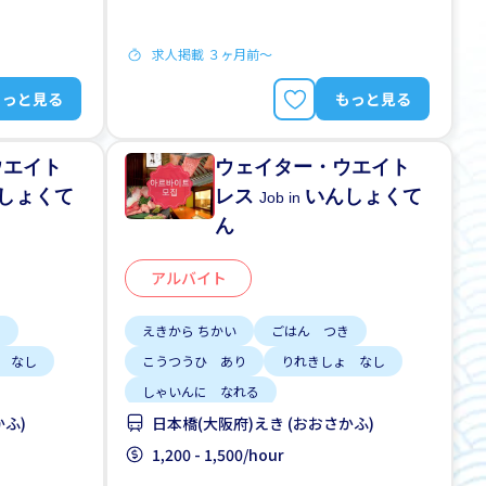
求人掲載 ３ヶ月前〜
もっと見る
もっと見る
ウエイト
ウェイター・ウエイト
しょくて
レス
いんしょくて
Job in
ん
アルバイト
き
えきから ちかい
ごはん つき
 なし
こうつうひ あり
りれきしょ なし
しゃいんに なれる
2、3にち
がいこくじんが いる
しゅう2、3にち
かふ)
日本橋(大阪府)えき (おおさかふ)
はじめて OK
土日 しごと
1,200 - 1,500/hour