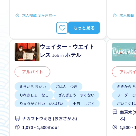
求人掲載 ３ヶ月前〜
求人掲載
もっと見る
ウェイター・ウエイト
レス
ホテル
Job in
アルバイト
アルバ
えきから ちかい
ごはん つき
えきから 
りれきしょ なし
ざんぎょう すくない
リーダーに
りゅうがくせい かんげい
土日 しごと
がいこくじ
南茨木(
女性かんげい
高いきゅうりょう
りゅうがく
ナカフトウえき (おおさかふ)
ふ)
しゅう2、
1,070 - 1,500/hour
1,500 -
じてんしゃ