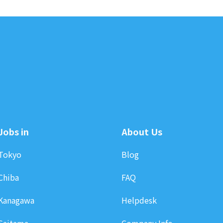
Jobs in
About Us
Tokyo
Blog
Chiba
FAQ
Kanagawa
Helpdesk
Saitama
Company Info