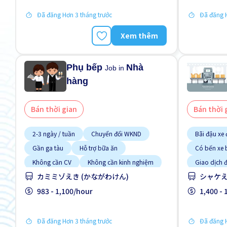
Đã đăng Hơn 3 tháng trước
Đã đăng H
Xem thêm
Phụ bếp
Nhà
Job in
hàng
Bán thời gian
Bán thời 
2-3 ngày / tuần
Chuyển đổi WKND
Bãi đậu xe
Gần ga tàu
Hỗ trợ bữa ăn
Có bến xe 
Không cần CV
Không cần kinh nghiệm
Giao dịch 
Hướng dẫn 
カミミゾえき (かながわけん)
シャケえ
quốc
983 - 1,100/hour
Không cần 
1,400 -
Lao động n
Đã đăng Hơn 3 tháng trước
Đã đăng H