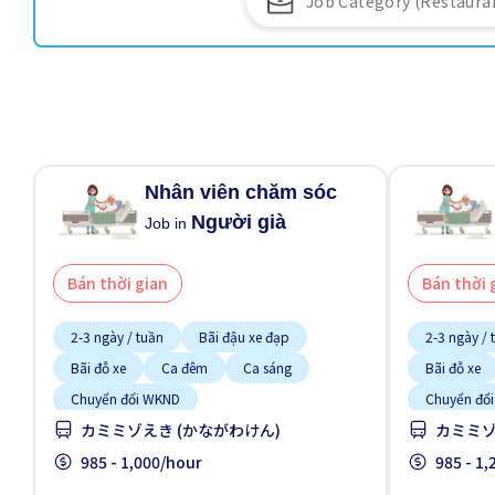
Nhân viên chăm sóc
Người già
Job in
Bán thời gian
Bán thời 
2-3 ngày / tuần
Bãi đậu xe đạp
2-3 ngày / 
Bãi đỗ xe
Ca đêm
Ca sáng
Bãi đỗ xe
Chuyển đổi WKND
Chuyển đổ
カミミゾえき (かながわけん)
カミミゾ
Cơ hội nhận việc làm toàn thời gian
Cơ hội nhận
Cơ hội thăng tiến
985 - 1,000/hour
Gần ga tàu
Cơ hội thăn
985 - 1