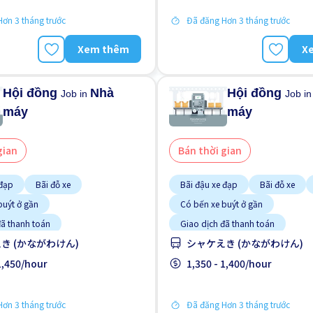
ơn 3 tháng trước
Đã đăng Hơn 3 tháng trước
Xem thêm
X
Hội đồng
Nhà
Hội đồng
Job in
Job i
máy
máy
gian
Bán thời gian
 đạp
Bãi đỗ xe
Bãi đậu xe đạp
Bãi đỗ xe
buýt ở gần
Có bến xe buýt ở gần
đã thanh toán
Giao dịch đã thanh toán
đào tạo dành cho người ngoại
Hướng dẫn đào tạo dành cho ngư
き (かながわけん)
シャケえき (かながわけん)
quốc
kinh nghiệm
 1,450/hour
Không cần kinh nghiệm
1,350 - 1,400/hour
gười nước ngoài
Lao động người nước ngoài
Ưu tiên nam giới
ơn 3 tháng trước
Đã đăng Hơn 3 tháng trước