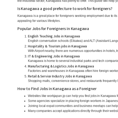
the industrial sector, Kanagawa has plenty to offer. This guide will help y
Is Kanagawa a good prefecture to work for foreigners?
Kanagawa is a great place for foreigners seeking employment due to its l
appealing for various lifestyles.
Popular Jobs for Foreigners in Kanagawa
English Teaching Jobs in Kanagawa
English conversation schools (Eikaiwa) and ALT (Assistant Langu
Hospitality & Tourism jobs in Kanagawa
With Airport nearby, there are numerous opportunities in hotels, 
IT & Engineering Jobs in Kanagawa
Kanagawa is home to several industrial parks and tech companies
Manufacturing & Logistics Jobs in Kanagawa
Factories and warehouses in Kanagawa often hire foreign worker
Retail & Service Industry Jobs in Kanagawa
Shopping malls, convenience stores, and restaurants frequently h
How to Find Jobs in Kanagawa as a Foreigner
Websites like workjapan.jp can help you find jobs in Kanagawa f
Some agencies specialize in placing foreign workers in Japane
Joining local expat communities and business meetups can help 
Many companies accept applications directly through their website