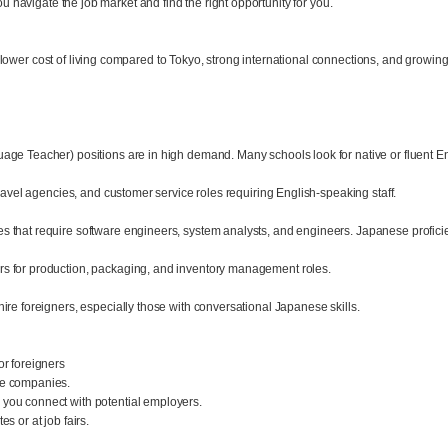
ou navigate the job market and find the right opportunity for you.
ower cost of living compared to Tokyo, strong international connections, and growing 
age Teacher) positions are in high demand. Many schools look for native or fluent En
travel agencies, and customer service roles requiring English-speaking staff.
 that require software engineers, system analysts, and engineers. Japanese proficie
s for production, packaging, and inventory management roles.
ire foreigners, especially those with conversational Japanese skills.
or foreigners
se companies.
you connect with potential employers.
s or at job fairs.