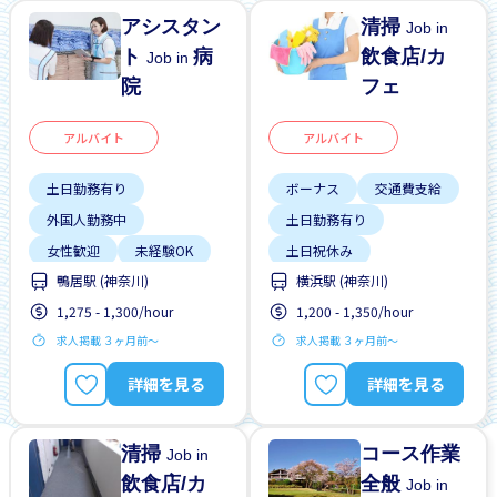
アシスタン
清掃
Job in
ト
病
飲食店/カ
Job in
院
フェ
アルバイト
アルバイト
土日勤務有り
ボーナス
交通費支給
外国人勤務中
土日勤務有り
女性歓迎
未経験OK
土日祝休み
鴨居駅 (神奈川)
横浜駅 (神奈川)
正社員登用あり
外国人勤務中
1,275 - 1,300/hour
1,200 - 1,350/hour
男性歓迎
女性歓迎
早朝
求人掲載 ３ヶ月前〜
求人掲載 ３ヶ月前〜
未経験OK
残業少ない
詳細を見る
詳細を見る
清掃
コース作業
Job in
飲食店/カ
全般
Job in