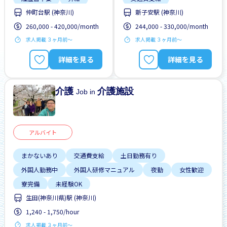
仲町台駅 (神奈川)
新子安駅 (神奈川)
未経験OK
外国人勤務中
夜勤
260,000 - 420,000/month
244,000 - 330,000/month
正社員登用あり
昇給
求人掲載 ３ヶ月前〜
求人掲載 ３ヶ月前〜
残業少ない
男性歓迎
最寄駅よりバス送迎
自転車通勤
未経験OK
自転車通勤
詳細を見る
詳細を見る
介護
介護施設
Job in
アルバイト
まかないあり
交通費支給
土日勤務有り
外国人勤務中
外国人研修マニュアル
夜勤
女性歓迎
寮完備
未経験OK
生田(神奈川県)駅 (神奈川)
1,240 - 1,750/hour
求人掲載 ３ヶ月前〜