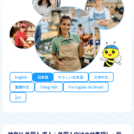
English
日本語
やさしい日本語
简体中文
繁體中文
Tiếng Việt
Português do Brasil
န်မာ
神奈川 外国人 求人｜外国人向けの仕事探し・採