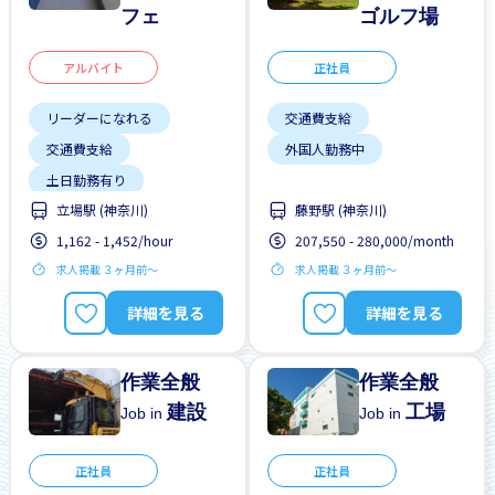
フェ
ゴルフ場
アルバイト
正社員
リーダーになれる
交通費支給
交通費支給
外国人勤務中
土日勤務有り
立場駅 (神奈川)
藤野駅 (神奈川)
外国人勤務中
夜勤
1,162 - 1,452/hour
207,550 - 280,000/month
女性歓迎
早朝
求人掲載 ３ヶ月前〜
求人掲載 ３ヶ月前〜
昇給
未経験OK
詳細を見る
詳細を見る
作業全般
作業全般
建設
工場
Job in
Job in
正社員
正社員