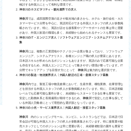
検討する外国人にとって有利な環境です。
神奈川のホスピタリティ・観光業界での求人
神奈川
では、成田国際空港の近さや観光地の多さから、ホテル・旅行会社・カス
タマーサービス分野を中心に、英語対応ができる外国人スタッフの求人が多数掲
載されています。特に、英語が話せる接客業やツアーサポートの仕事は常に需要
があり、外国人歓迎の職場も多く、未経験から始められるチャンスも豊富です。
神奈川のIT・エンジニア求人｜ソフトウェアエンジニア・システムアナリスト募
集
神奈川
には、複数の工業団地やテクノロジー企業が集まっており、ソフトウェア
エンジニア、システムアナリスト、各種エンジニア職の求人が豊富にあります。
日本語スキルが求められるポジションもありますが、英語のみで応募可能な企業
も存在するため、外国人エンジニアにとって働きやすい環境が整っています。IT
分野でキャリアアッ プを目指す方にとって
神奈川
は魅力的な選択肢です。
神奈川の製造・物流業界求人｜外国人歓迎の工場・倉庫スタッフ募集
神奈川
内では、製造工場や物流倉庫において、生産作業、梱包業務、在庫管理な
どを担当する外国人スタッフの求人が多数掲載されています。特に、日本語初級
レベルでも応募可能な案件が多く、未経験からスタートできる仕事も豊富です。
安定した勤務体系と長期雇用が期待できるため、
神奈川
で安定した仕事を探して
いる外国人労働者にとって理想的な選択肢となっています。
神奈川の小売・サービス業界求人｜外国人歓迎・接客スタッフ募集
神奈川
内のショッピングモール、コンビニ、レストランなどでは、日本語で日
常会話が可能な外国人スタッフの求人が多数募集されています。特に接客業や販
売スタッフとしてのポジションは常に需要が高く、未経験者歓迎の案件も豊富で
す。安定した勤務時間と働きやすい環境が整っており、日本での接客スキルを磨