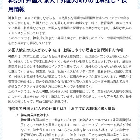
用情報
神奈川
は、東京に近接しながらも、自然豊かな環境や成田国際空港へのアクセスの良さ
で知られており、外国人にとっても暮らしやすい地域です。特に、教育業界、ホスピタリ
ティ業界、製造業などでは、外国人を積極的に採用する企業が増えており、多様な求人の
チャンスが広がっています。
このページでは、
神奈川
で働きたい外国人向けに、仕事探しのポイントや最新の採用情報
をわかりやすく解説しています。
外国人歓迎の求人が多い神奈川｜就職しやすい理由と業界別求人情報
神奈川
は、東京に近接しながらも生活費が比較的安く、住環境のバランスが良いことか
ら、外国人にとって非常に住みやすく、働きやすい地域として注目されています。成田国
際空港をはじめとする国際的なインフラも整っており、海外とのつながりが強いのも大き
な魅力です。また、製造業、物流、観光・ホスピタリティ業界、教育分野など幅広い業種
で、外国人を歓迎する求人が増加しており、就職のチャンスが豊富にあります。
神奈川
は
都市部の利便性と、郊外や自然豊かな地域の落ち着いた暮らしの両方を兼ね備えており、
多様なライフスタイルや働き方に柔軟に対応できる環境です。
このページでは、そんな
神奈川
の外国人向け就職事情について、業界別の求人情報や就職
がしやすい理由をわかりやすく解説しています。日本での新しいキャリアを考えている外
国人の方にとって、有益な情報が満載です。
神奈川で外国人に人気の仕事とは？｜おすすめの職種と求人情報
神奈川 英語教師 求人
神奈川
で英語教師として働きたい方には、英会話スクールやALT（外国語指導助
手）としての求人が豊富にあります。特に、ネイティブスピーカーや英語が流暢
な方で、学士号やTEFL/TESOLなどの資格を持っている人材は、多くの学校や
教育機関から高く評価されます。 神奈川では、子ども向け英語教室から公立
学校まで、さまざまな教育現場で英語教師の需要が高まっており、就職・転職を