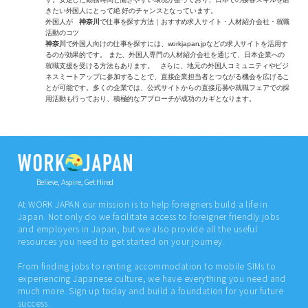
きたい外国人にとって絶 好のチャンスとなっています。
外国人が
神奈川
で仕事を探す方法｜おすすめ求人サイト・人材紹介会社・就職
活動のコツ
神奈川
で外国人向けの仕事を探すには、workjapan.jpなどの求人サイトを活用す
るのが効果的です。 また、外国人専門の人材紹介会社を通じて、日本企業への
就職支援を受ける方法もあります。 さらに、地元の外国人コミュニティやビジ
ネスミートアップに参加することで、直接企業担当者とつながる機会を広げるこ
とが可能です。多くの企業では、公式サイトからの直接応募や就職フェアでの採
用活動も行っており、積極的なアプローチが成功のカギとなります。
Believe, Aspire, Get Hired
At WORK JAPAN our mission is to help foreigners build a life in
Japan. Not only do we facilitate access to foreigner friendly jobs
and employers in Japan, but we also provide all the useful
resources you need to get started on your journey.
From finding jobs to renting accommodation to mobile SIMs to
experiencing Japanese culture, we have everything you need and
much more. Sign up today and build a foundation for your future
success.