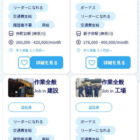
リーダーになれる
ボーナス
交通費支給
リーダーになれる
履歴書不要
昇給
交通費支給
仲町台駅 (神奈川)
新子安駅 (神奈川)
未経験OK
外国人勤務中
夜勤
260,000 - 420,000/month
276,000 - 400,000/month
正社員登用あり
昇給
求人掲載 ３ヶ月前〜
求人掲載 ３ヶ月前〜
残業少ない
男性歓迎
最寄駅よりバス送迎
自転車通勤
未経験OK
自転車通勤
詳細を見る
詳細を見る
作業全般
作業全般
建設
工場
Job in
Job in
正社員
正社員
リーダーになれる
ボーナス
交通費支給
リーダーになれる
履歴書不要
昇給
交通費支給