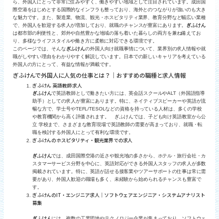
ら、外国人にとって非常に住みやすく、働きやすい地域として注目されています。成田国
際空港をはじめとする国際的なインフラも整っており、海外とのつながりが強いのも大き
な魅力です。また、製造業、物流、観光・ホスピタリティ業界、教育分野など幅広い業種
で、外国人を歓迎する求人が増加しており、就職のチャンスが豊富にあります。
ぎふけん
は都市部の利便性と、郊外や自然豊かな地域の落ち着いた暮らしの両方を兼ね備えてお
り、多様なライフスタイルや働き方に柔軟に対応できる環境です。
このページでは、そんな
ぎふけん
の外国人向け就職事情について、業界別の求人情報や就
職がしやすい理由をわかりやすく解説しています。日本での新しいキャリアを考えている
外国人の方にとって、有益な情報が満載です。
ぎふけんで外国人に人気の仕事とは？｜おすすめの職種と求人情報
ぎふけん 英語教師 求人
ぎふけん
で英語教師として働きたい方には、英会話スクールやALT（外国語指導
助手）としての求人が豊富にあります。特に、ネイティブスピーカーや英語が流
暢な方で、学士号やTEFL/TESOLなどの資格を持っている人材は、多くの学校
や教育機関から高く評価されます。 ぎふけんでは、子ども向け英語教室から公
立 学校まで、さまざまな教育現場で英語教師の需要が高まっており、就職・転
職を検討する外国人にとって有利な環境です。
ぎふけんのホスピタリティ・観光業界での求人
ぎふけん
では、成田国際空港の近さや観光地の多さから、ホテル・旅行会社・カ
スタマーサービス分野を中心に、英語対応ができる外国人スタッフの求人が多数
掲載されています。特に、英語が話せる接客業やツアーサポートの仕事は常に需
要があり、外国人歓迎の職場も多く、未経験から始められるチャンスも豊富で
す。
ぎふけんのIT・エンジニア求人｜ソフトウェアエンジニア・システムアナリスト
募集
ぎふけん
には、複数の工業団地やテクノロジー企業が集まっており、ソフトウェ