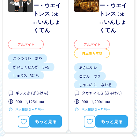
ー・ウエイ
ー・ウエイ
トレス
トレス
Job
Job
いんしょ
いんしょ
in
in
くてん
くてん
アルバイト
アルバイト
日本語力不問
こうつうひ あり
がいこくじんが いる
あさはやい
しゅう2、3にち
ごはん つき
はじめて OK
しゃいんに なれる
土日 しごと
ギフえき (ぎふけん)
タカヤマえき (ぎふけん)
じてんしゃ OK
900 - 1,125/hour
900 - 1,200/hour
にほんごできない OK
求人掲載 ３ヶ月前〜
求人掲載 ３ヶ月前〜
土日 しごと
女性かんげい
車通勤
もっと見る
もっと見る