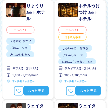
りょうり
ホテルうけ
ホテ
つけ
Job in
Job in
ル
ホテル
アルバイト
アルバイト
日本語力不問
えきから ちかい
ごはん つき
しゃいんに なれる
みじかいじかん
じてんしゃ OK
こうつうひ あり
にほんごできない OK
りれきしょ なし
ギフえき (ぎふけん)
タカヤマえき (ぎふけん)
女性かんげい
車通勤
リーダーになれる
1,000 - 1,200/hour
900 - 1,200/hour
しゃいんに なれる
求人掲載 ３ヶ月前〜
求人掲載 ３ヶ月前〜
がいこくじんが いる
もっと見る
もっと見る
ざんぎょう すくない
ウェイタ
ウェイタ