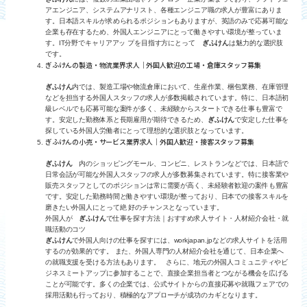
アエンジニア、システムアナリスト、各種エンジニア職の求人が豊富にありま
す。日本語スキルが求められるポジションもありますが、英語のみで応募可能な
企業も存在するため、外国人エンジニアにとって働きやすい環境が整っていま
す。IT分野でキャリアアッ プを目指す方にとって
ぎふけん
は魅力的な選択肢
です。
ぎふけんの製造・物流業界求人｜外国人歓迎の工場・倉庫スタッフ募集
ぎふけん
内では、製造工場や物流倉庫において、生産作業、梱包業務、在庫管理
などを担当する外国人スタッフの求人が多数掲載されています。特に、日本語初
級レベルでも応募可能な案件が多く、未経験からスタートできる仕事も豊富で
す。安定した勤務体系と長期雇用が期待できるため、
ぎふけん
で安定した仕事を
探している外国人労働者にとって理想的な選択肢となっています。
ぎふけんの小売・サービス業界求人｜外国人歓迎・接客スタッフ募集
ぎふけん
内のショッピングモール、コンビニ、レストランなどでは、日本語で
日常会話が可能な外国人スタッフの求人が多数募集されています。特に接客業や
販売スタッフとしてのポジションは常に需要が高く、未経験者歓迎の案件も豊富
です。安定した勤務時間と働きやすい環境が整っており、日本での接客スキルを
磨きたい外国人にとって絶 好のチャンスとなっています。
外国人が
ぎふけん
で仕事を探す方法｜おすすめ求人サイト・人材紹介会社・就
職活動のコツ
ぎふけん
で外国人向けの仕事を探すには、workjapan.jpなどの求人サイトを活用
するのが効果的です。 また、外国人専門の人材紹介会社を通じて、日本企業へ
の就職支援を受ける方法もあります。 さらに、地元の外国人コミュニティやビ
ジネスミートアップに参加することで、直接企業担当者とつながる機会を広げる
ことが可能です。多くの企業では、公式サイトからの直接応募や就職フェアでの
採用活動も行っており、積極的なアプローチが成功のカギとなります。