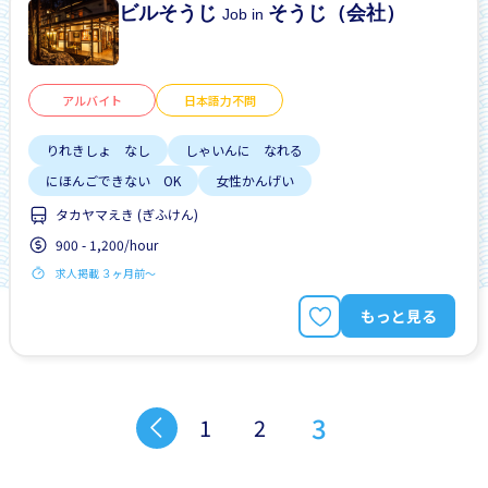
ビルそうじ
そうじ（会社）
Job in
アルバイト
日本語力不問
りれきしょ なし
しゃいんに なれる
にほんごできない OK
女性かんげい
タカヤマえき (ぎふけん)
900 - 1,200/hour
求人掲載 ３ヶ月前〜
もっと見る
3
1
2