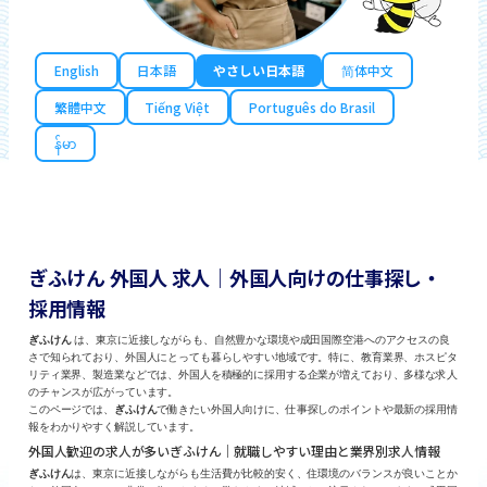
English
日本語
やさしい日本語
简体中文
繁體中文
Tiếng Việt
Português do Brasil
န်မာ
ぎふけん 外国人 求人｜外国人向けの仕事探し・
採用情報
ぎふけん
は、東京に近接しながらも、自然豊かな環境や成田国際空港へのアクセスの良
さで知られており、外国人にとっても暮らしやすい地域です。特に、教育業界、ホスピタ
リティ業界、製造業などでは、外国人を積極的に採用する企業が増えており、多様な求人
のチャンスが広がっています。
このページでは、
ぎふけん
で働きたい外国人向けに、仕事探しのポイントや最新の採用情
報をわかりやすく解説しています。
外国人歓迎の求人が多いぎふけん｜就職しやすい理由と業界別求人情報
ぎふけん
は、東京に近接しながらも生活費が比較的安く、住環境のバランスが良いことか