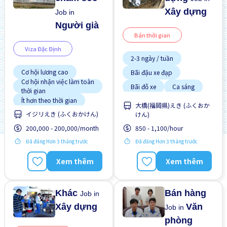
Xây dựng
Job in
Người già
Bán thời gian
Viza Đặc Định
2-3 ngày / tuần
Cơ hội lương cao
Bãi đậu xe đạp
Cơ hội nhận việc làm toàn
Bãi đỗ xe
Ca sáng
thời gian
Ít hơn theo thời gian
Chuyển đổi WKND
大橋(福岡県)えき (ふくおか
Ký túc xá được bảo hiểm
イジリえき (ふくおかけん)
けん)
Có chỗ ở lại
một phần
Lao động người nước
200,000 - 200,000/month
850 - 1,100/hour
Cơ hội lương cao
ngoài
Cơ hội nhận việc làm toàn
Đã đăng Hơn 3 tháng trước
Đã đăng Hơn 3 tháng trước
Nâng cao
Phúc lợi
thời gian
Ưu tiên nam giới
Cơ hội thăng tiến
Xem thêm
Xem thêm
Ưu tiên nữ giới
Khác
Bán hàng
Job in
Xây dựng
Văn
Job in
phòng