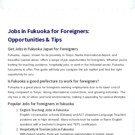
Jobs in Fukuoka for Foreigners:
Opportunities & Tips
Get Jobs in Fukuoka Japan for Foreigners
Fukuoka, Japan, known for its proximity to Tokyo, Narita International Airport, and
beautiful coastal areas, offers a range of job opportunities for foreigners. Whether you’re
looking for teaching positions, hospitality jobs, or work in the industrial sector, Fukuoka
has plenty to offer. This guide will help you navigate the job market and find the right
opportunity for you.
Is Fukuoka a good prefecture to work for foreigners?
Fukuoka is a great place for foreigners seeking employment due to its lower cost of
living compared to Tokyo, strong international connections, and growing industries. The
city has a mix of urban and rural environments, making it appealing for various lifestyles.
Popular Jobs for Foreigners in Fukuoka
English Teaching Jobs in Fukuoka
English conversation schools (Eikaiwa) and ALT (Assistant Language Teacher)
positions are in high demand. Many schools look for native or fluent English
speakers with a bachelor’s degree and TEFL certification.
Hospitality & Tourism jobs in Fukuoka
With Airport nearby, there are numerous opportunities in hotels, travel