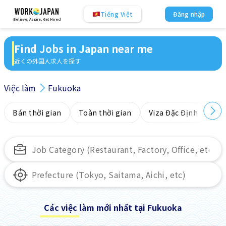
Tiếng Việt
Đăng nhập
Believe, Aspire, Get Hired
Find Jobs in Japan near me
近くの外国人求人を探す
Việc làm
Fukuoka
Bán thời gian
Toàn thời gian
Viza Đặc Định
Kh
Các việc làm mới nhất tại Fukuoka