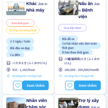
Khác
Nấu ăn
Job in
Job
Nhà máy
Bệnh
in
viện
Bán thời gian
Viza Đặc Định
Không cần tiếng Nhật
Bãi đỗ xe
2-3 ngày / tuần
Cơ hội nhận việc làm toàn
thời gian
Bãi đậu xe đạp
Ít hơn theo thời gian
Ca đêm
八幡(福岡県)えき (ふくおか
Không cần kinh nghiệm
Chấp nhận không
ハカタえき (ふくおかけん)
けん)
Ký túc xá được bảo hiểm
"NIHONGO"
một phần
Chuyển đổi WKND
932 - 1,165/hour
180,000 - 200,000/month
Nâng cao
Phúc lợi
Gần ga tàu
Đã đăng Hơn 3 tháng trước
Đã đăng Hơn 3 tháng trước
Ưu tiên nam giới
Ít hơn theo thời gian
Xem thêm
Xem thêm
Ưu tiên nữ giới
Không cần kinh nghiệm
Lao động người nước
ngoài
Nhân viên
Trợ lý xây
chăm sóc
dựng
Job in