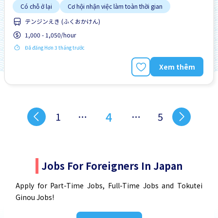
Có chỗ ở lại
Cơ hội nhận việc làm toàn thời gian
テンジンえき (ふくおかけん)
1,000 - 1,050/hour
Đã đăng Hơn 3 tháng trước
Xem thêm
4
1
…
…
5
Jobs For Foreigners In Japan
Apply for Part-Time Jobs, Full-Time Jobs and Tokutei
Ginou Jobs!