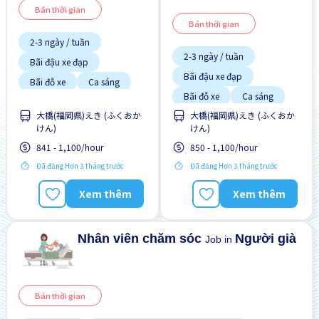
Bán thời gian
Bán thời gian
2-3 ngày / tuần
2-3 ngày / tuần
Bãi đậu xe đạp
Bãi đậu xe đạp
Bãi đỗ xe
Ca sáng
Bãi đỗ xe
Ca sáng
Chuyển đổi WKND
大橋(福岡県)えき (ふくおか
大橋(福岡県)えき (ふくおか
Chuyển đổi WKND
Có chỗ ở lại
けん)
けん)
Có chỗ ở lại
Cơ hội lương cao
841 - 1,100/hour
850 - 1,100/hour
Cơ hội nhận việc làm toàn
Cơ hội lương cao
Đã đăng Hơn 3 tháng trước
Đã đăng Hơn 3 tháng trước
thời gian
Cơ hội nhận việc làm toàn
Cơ hội thăng tiến
thời gian
Xem thêm
Xem thêm
Cơ hội thăng tiến
Nhân viên chăm sóc
Người già
Job in
Bán thời gian