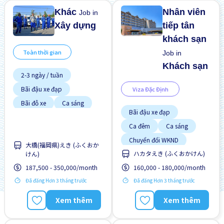
Khác
Nhân viên
Job in
Xây dựng
tiếp tân
khách sạn
Toàn thời gian
Job in
Khách sạn
2-3 ngày / tuần
Bãi đậu xe đạp
Viza Đặc Định
Bãi đỗ xe
Ca sáng
Bãi đậu xe đạp
Chuyển đổi WKND
Ca đêm
Ca sáng
Có chỗ ở lại
Chuyển đổi WKND
大橋(福岡県)えき (ふくおか
Cơ hội lương cao
ハカタえき (ふくおかけん)
けん)
Có chỗ ở lại
Cơ hội nhận việc làm toàn
thời gian
187,500 - 350,000/month
160,000 - 180,000/month
Gần ga tàu
Cơ hội thăng tiến
Đã đăng Hơn 3 tháng trước
Đã đăng Hơn 3 tháng trước
Giao dịch đã thanh toán
Không cần kinh nghiệm
Xem thêm
Xem thêm
Ký túc xá được bảo hiểm
một phần