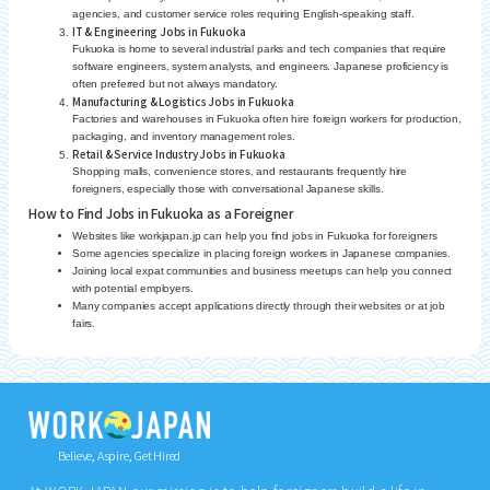
agencies, and customer service roles requiring English-speaking staff.
IT & Engineering Jobs in Fukuoka
Fukuoka is home to several industrial parks and tech companies that require
software engineers, system analysts, and engineers. Japanese proficiency is
often preferred but not always mandatory.
Manufacturing & Logistics Jobs in Fukuoka
Factories and warehouses in Fukuoka often hire foreign workers for production,
packaging, and inventory management roles.
Retail & Service Industry Jobs in Fukuoka
Shopping malls, convenience stores, and restaurants frequently hire
foreigners, especially those with conversational Japanese skills.
How to Find Jobs in Fukuoka as a Foreigner
Websites like workjapan.jp can help you find jobs in Fukuoka for foreigners
Some agencies specialize in placing foreign workers in Japanese companies.
Joining local expat communities and business meetups can help you connect
with potential employers.
Many companies accept applications directly through their websites or at job
fairs.
Believe, Aspire, Get Hired