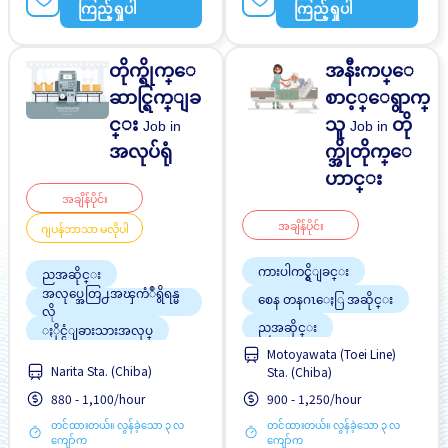
ကြည့်ရှုပါ
ကြည့်ရှုပါ
တိုက္ရိုက္ေ
အနီးကပ္ေ
ဆာင္ရြက္ျခ
စာင့္ေရွာက္
င္း
သူ
တို
Job in
Job in
အလုပ်ရုံ
က္အိုတိုက္ေ
ဟာင္း
အချိန်ပိုင်း
အချိန်ပိုင်း
ဂျပန်ဘာသာ မလိုပါ
ကားပါကင္ရွိျခင္း
ညအဆိုင္း
အလုပ္အေတြ႕အၾကံဳရွိရန္မ
စေန တနဂၤေႏြ အဆိုင္း
လို
ညအဆိုင္း
ႏိုင္ငံျခားသားအလုပ္
ဂ်ပန္စာမတတ္လည္းအဆ
Motoyawata (Toei Line)
လမ္းစရိတ္ေပးသည္
င္ေျပသည္
Narita Sta. (Chiba)
Sta. (Chiba)
အလုပ္အေတြ႕အၾကံဳရွိရန္မ
မ်ားစြာေသာအခ်ိန္ပို
လို
880 - 1,100/hour
900 - 1,250/hour
တင်ထားတယ်။ လွန်ခဲ့သော ၃ လ
တင်ထားတယ်။ လွန်ခဲ့သော ၃ လ
ကျော်က
ကျော်က