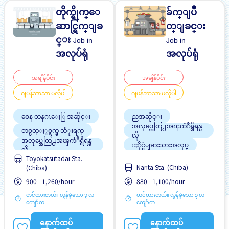
တိုက္ရိုက္ေ
ခ်က္ျပဳ
ဆာင္ရြက္ျခ
တ္ျခင္း
င္း
Job in
Job in
အလုပ်ရုံ
အလုပ်ရုံ
အချိန်ပိုင်း
အချိန်ပိုင်း
ဂျပန်ဘာသာ မလိုပါ
ဂျပန်ဘာသာ မလိုပါ
စေန တနဂၤေႏြ အဆိုင္း
ညအဆိုင္း
အလုပ္အေတြ႕အၾကံဳရွိရန္မ
တစ္ပတ္ႏွစ္ရက္မွ သံုးရက္
လို
အလုပ္အေတြ႕အၾကံဳရွိရန္မ
ႏိုင္ငံျခားသားအလုပ္
လို
ဂ်ပန္စာမတတ္လည္းအဆ
Toyokatsutadai Sta.
ႏိုင္ငံျခားသားအလုပ္
င္ေျပသည္
Narita Sta. (Chiba)
(Chiba)
ဂ်ပန္စာမတတ္လည္းအဆ
မ်ားစြာေသာအခ်ိန္ပို
င္ေျပသည္
900 - 1,260/hour
880 - 1,100/hour
တင်ထားတယ်။ လွန်ခဲ့သော ၃ လ
တင်ထားတယ်။ လွန်ခဲ့သော ၃ လ
ကျော်က
ကျော်က
နောက်ထပ်
နောက်ထပ်