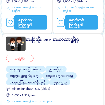
900 - 1,250/hour
1,000 - 1,250/hour
လမ္းစရိတ္ေပးသည္
အလုပ္အေတြ႕အၾကံဳရွိရန္မ
တင်ထားတယ်။ လွန်ခဲ့သော ၃ လ
တင်ထားတယ်။ လွန်ခဲ့သော ၃ လ
လို
ကျော်က
ကျော်က
နောက်ထပ်
နောက်ထပ်
ကြည့်ရှုပါ
ကြည့်ရှုပါ
စားပြဲထိုး
စားေသာက္ဆိုင္
Job in
အချိန်ပိုင်း
စေန တနဂၤေႏြ အဆိုင္း
ညအဆိုင္း
တစ္ပတ္ႏွစ္ရက္မွ သံုးရက္
လမ္းစရိတ္ေပးသည္
အလုပ္အေတြ႕အၾကံဳရွိရန္မလို
ျမွင့္တင္သည္
Minamifunabashi Sta. (Chiba)
1,050 - 1,312/hour
တင်ထားတယ်။ လွန်ခဲ့သော ၃ လကျော်က