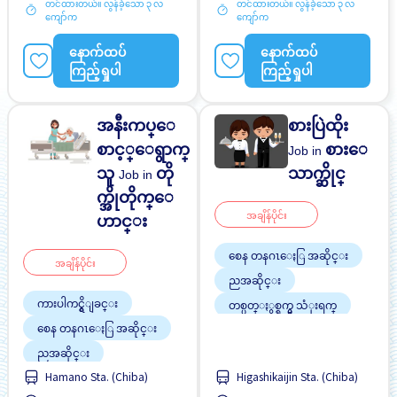
တင်ထားတယ်။ လွန်ခဲ့သော ၃ လ
တင်ထားတယ်။ လွန်ခဲ့သော ၃ လ
ကျော်က
ကျော်က
နောက်ထပ်
နောက်ထပ်
ကြည့်ရှုပါ
ကြည့်ရှုပါ
အနီးကပ္ေ
စားပြဲထိုး
စာင့္ေရွာက္
စားေ
Job in
သူ
တို
သာက္ဆိုင္
Job in
က္အိုတိုက္ေ
အချိန်ပိုင်း
ဟာင္း
စေန တနဂၤေႏြ အဆိုင္း
အချိန်ပိုင်း
ညအဆိုင္း
ကားပါကင္ရွိျခင္း
တစ္ပတ္ႏွစ္ရက္မွ သံုးရက္
စေန တနဂၤေႏြ အဆိုင္း
လမ္းစရိတ္ေပးသည္
အလုပ္အေတြ႕အၾကံဳရွိရန္မ
ညအဆိုင္း
လို
Hamano Sta. (Chiba)
Higashikaijin Sta. (Chiba)
ဘူတာႏွင့္နီးေသာ
ျမွင့္တင္သည္