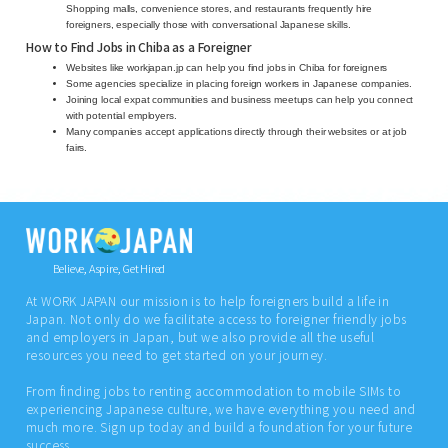
Shopping malls, convenience stores, and restaurants frequently hire
foreigners, especially those with conversational Japanese skills.
How to Find Jobs in Chiba as a Foreigner
Websites like workjapan.jp can help you find jobs in Chiba for foreigners
Some agencies specialize in placing foreign workers in Japanese companies.
Joining local expat communities and business meetups can help you connect
with potential employers.
Many companies accept applications directly through their websites or at job
fairs.
Believe, Aspire, Get Hired
At WORK JAPAN our mission is to help foreigners build a life in
Japan. Not only do we facilitate access to foreigner friendly jobs
and employers in Japan, but we also provide all the useful
resources you need to get started on your journey.
From finding jobs to renting accommodation to mobile SIMs to
experiencing Japanese culture, we have everything you need and
much more. Sign up today and build a foundation for your future
success.