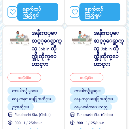
နောက်ထပ်
နောက်ထပ်
ကြည့်ရှုပါ
ကြည့်ရှုပါ
အနီးကပ္ေ
အနီးကပ္ေ
စာင့္ေရွာက္
စာင့္ေရွာက္
သူ
တို
သူ
တို
Job in
Job in
က္အိုတိုက္ေ
က္အိုတိုက္ေ
ဟာင္း
ဟာင္း
အချိန်ပိုင်း
အချိန်ပိုင်း
ကားပါကင္ရွိျခင္း
ကားပါကင္ရွိျခင္း
စေန တနဂၤေႏြ အဆိုင္း
စေန တနဂၤေႏြ အဆိုင္း
ညအဆိုင္း
လမ္းစရိတ္ေပးသည္
အလုပ္အေတြ႕အၾကံဳရွိရန္မ
Funabashi Sta. (Chiba)
Funabashi Sta. (Chiba)
လမ္းစရိတ္ေပးသည္
လို
အလုပ္အေတြ႕အၾကံဳရွိရန္မ
900 - 1,125/hour
900 - 1,125/hour
လို