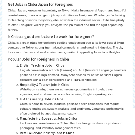
Get Jobs in Chiba Japan for Foreigners
Chiba, Japan, known for its proximity to Tokyo, Narita International Airport, and beautiful
coastal areas, offers a range of job opportunities for foreigners. Whether you’re looking
for teaching positions, hospitality jobs, or work in the industrial sector, Chiba has plenty
to offer. This guide will help you navigate the job market and find the right opportunity
for you.
Is Chiba a good prefecture to work for foreigners?
Chiba is a great place for foreigners seeking employment due to its lower cost of living
compared to Tokyo, strong international connections, and growing industries. The city
has a mix of urban and rural environments, making it appealing for various lifestyles.
Popular Jobs for Foreigners in Chiba
English Teaching Jobs in Chiba
English conversation schools (Eikaiwa) and ALT (Assistant Language Teacher)
positions are in high demand. Many schools look for native or fluent English
speakers with a bachelor’s degree and TEFL certification.
Hospitality & Tourism jobs in Chiba
With Airport nearby, there are numerous opportunities in hotels, travel
agencies, and customer service roles requiring English-speaking staff.
IT & Engineering Jobs in Chiba
Chiba is home to several industrial parks and tech companies that require
software engineers, system analysts, and engineers. Japanese proficiency is
often preferred but not always mandatory.
Manufacturing & Logistics Jobs in Chiba
Factories and warehouses in Chiba often hire foreign workers for production,
packaging, and inventory management roles.
Retail & Service Industry Jobs in Chiba