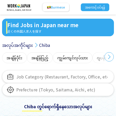
Burmese
အကောင့်ဝင်ရန်
Believe, Aspire, Get Hired
Find Jobs in Japan near me
近くの外国人求人を探す
အလုပ်အကိုင်များ
Chiba
အချိန်ပိုင်း
အချိန်ပြည့်
ကျွမ်းကျင်လုပ်သား
ဂျပန်ဘာသာ
Chiba တွင်ရောက်ရှိနေသောအလုပ်များ