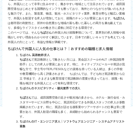
ら、外国人にとって非常に住みやすく、働きやすい地域として注目されています。成田国
際空港をはじめとする国際的なインフラも整っており、海外とのつながりが強いのも大き
な魅力です。また、製造業、物流、観光・ホスピタリティ業界、教育分野など幅広い業種
で、外国人を歓迎する求人が増加しており、就職のチャンスが豊富にあります。
ちばけん
は都市部の利便性と、郊外や自然豊かな地域の落ち着いた暮らしの両方を兼ね備えてお
り、多様なライフスタイルや働き方に柔軟に対応できる環境です。
このページでは、そんな
ちばけん
の外国人向け就職事情について、業界別の求人情報や就
職がしやすい理由をわかりやすく解説しています。日本での新しいキャリアを考えている
外国人の方にとって、有益な情報が満載です。
ちばけんで外国人に人気の仕事とは？｜おすすめの職種と求人情報
ちばけん 英語教師 求人
ちばけん
で英語教師として働きたい方には、英会話スクールやALT（外国語指導
助手）としての求人が豊富にあります。特に、ネイティブスピーカーや英語が流
暢な方で、学士号やTEFL/TESOLなどの資格を持っている人材は、多くの学校
や教育機関から高く評価されます。 ちばけんでは、子ども向け英語教室から公
立 学校まで、さまざまな教育現場で英語教師の需要が高まっており、就職・転
職を検討する外国人にとって有利な環境です。
ちばけんのホスピタリティ・観光業界での求人
ちばけん
では、成田国際空港の近さや観光地の多さから、ホテル・旅行会社・カ
スタマーサービス分野を中心に、英語対応ができる外国人スタッフの求人が多数
掲載されています。特に、英語が話せる接客業やツアーサポートの仕事は常に需
要があり、外国人歓迎の職場も多く、未経験から始められるチャンスも豊富で
す。
ちばけんのIT・エンジニア求人｜ソフトウェアエンジニア・システムアナリスト
募集