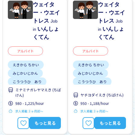
ウェイタ
ウェイタ
ー・ウエイ
ー・ウエイ
トレス
トレス
Job
Job
いんしょ
いんしょ
in
in
くてん
くてん
アルバイト
アルバイト
えきから ちかい
えきから ちかい
みじかいじかん
みじかいじかん
こうつうひ あり
こうつうひ あり
ミナミナガレヤマえき (ちば
しゅう2、3にち
しゅう2、3にち
ヤチヨダイえき (ちばけん)
けん)
はじめて OK
はじめて OK
980 - 1,225/hour
950 - 1,188/hour
求人掲載 ３ヶ月前〜
求人掲載 ３ヶ月前〜
もっと見る
もっと見る