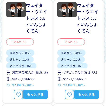
ウェイタ
ウェイタ
ー・ウエイ
ー・ウエイ
トレス
トレス
Job
Job
いんしょ
いんしょ
in
in
くてん
くてん
アルバイト
アルバイト
えきから ちかい
えきから ちかい
みじかいじかん
みじかいじかん
こうつうひ あり
こうつうひ あり
浦安(千葉県)えき (ちばけん)
ソデガウラえき (ちばけん)
しゅう2、3にち
しゅう2、3にち
990 - 1,238/hour
950 - 1,188/hour
はじめて OK
はじめて OK
求人掲載 ３ヶ月前〜
求人掲載 ３ヶ月前〜
もっと見る
もっと見る