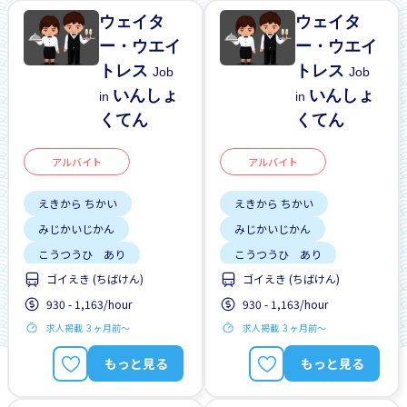
ウェイタ
ウェイタ
ー・ウエイ
ー・ウエイ
トレス
トレス
Job
Job
いんしょ
いんしょ
in
in
くてん
くてん
アルバイト
アルバイト
えきから ちかい
えきから ちかい
みじかいじかん
みじかいじかん
こうつうひ あり
こうつうひ あり
ゴイえき (ちばけん)
ゴイえき (ちばけん)
しゅう2、3にち
しゅう2、3にち
930 - 1,163/hour
930 - 1,163/hour
はじめて OK
はじめて OK
求人掲載 ３ヶ月前〜
求人掲載 ３ヶ月前〜
もっと見る
もっと見る