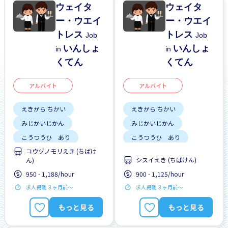
ウェイタ
ウェイタ
ー・ウエイ
ー・ウエイ
トレス
トレス
Job
Job
いんしょ
いんしょ
in
in
くてん
くてん
アルバイト
アルバイト
えきから ちかい
えきから ちかい
みじかいじかん
みじかいじかん
こうつうひ あり
こうつうひ あり
コウヅノモリえき (ちばけ
しゅう2、3にち
しゅう2、3にち
シスイえき (ちばけん)
ん)
はじめて OK
はじめて OK
950 - 1,188/hour
900 - 1,125/hour
求人掲載 ３ヶ月前〜
求人掲載 ３ヶ月前〜
もっと見る
もっと見る