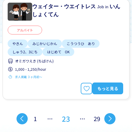
ウェイター・ウエイトレス
いん
Job in
しょくてん
アルバイト
やきん
みじかいじかん
こうつうひ あり
しゅう2、3にち
はじめて OK
オミガワえき (ちばけん)
1,000 - 1,250/hour
求人掲載 ３ヶ月前〜
もっと見る
23
1
…
…
29