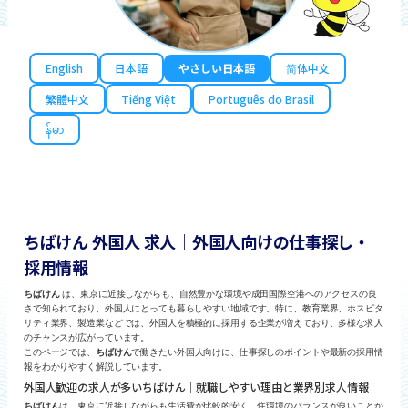
English
日本語
やさしい日本語
简体中文
繁體中文
Tiếng Việt
Português do Brasil
န်မာ
ちばけん 外国人 求人｜外国人向けの仕事探し・
採用情報
ちばけん
は、東京に近接しながらも、自然豊かな環境や成田国際空港へのアクセスの良
さで知られており、外国人にとっても暮らしやすい地域です。特に、教育業界、ホスピタ
リティ業界、製造業などでは、外国人を積極的に採用する企業が増えており、多様な求人
のチャンスが広がっています。
このページでは、
ちばけん
で働きたい外国人向けに、仕事探しのポイントや最新の採用情
報をわかりやすく解説しています。
外国人歓迎の求人が多いちばけん｜就職しやすい理由と業界別求人情報
ちばけん
は、東京に近接しながらも生活費が比較的安く、住環境のバランスが良いことか