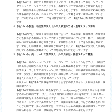
ちばけん
には、複数の工業団地やテクノロジー企業が集まっており、ソフトウェ
アエンジニア、システムアナリスト、各種エンジニア職の求人が豊富にありま
す。日本語スキルが求められるポジションもありますが、英語のみで応募可能な
企業も存在するため、外国人エンジニアにとって働きやすい環境が整っていま
す。IT分野でキャリアアッ プを目指す方にとって
ちばけん
は魅力的な選択肢
です。
ちばけんの製造・物流業界求人｜外国人歓迎の工場・倉庫スタッフ募集
ちばけん
内では、製造工場や物流倉庫において、生産作業、梱包業務、在庫管理
などを担当する外国人スタッフの求人が多数掲載されています。特に、日本語初
級レベルでも応募可能な案件が多く、未経験からスタートできる仕事も豊富で
す。安定した勤務体系と長期雇用が期待できるため、
ちばけん
で安定した仕事を
探している外国人労働者にとって理想的な選択肢となっています。
ちばけんの小売・サービス業界求人｜外国人歓迎・接客スタッフ募集
ちばけん
内のショッピングモール、コンビニ、レストランなどでは、日本語で
日常会話が可能な外国人スタッフの求人が多数募集されています。特に接客業や
販売スタッフとしてのポジションは常に需要が高く、未経験者歓迎の案件も豊富
です。安定した勤務時間と働きやすい環境が整っており、日本での接客スキルを
磨きたい外国人にとって絶 好のチャンスとなっています。
外国人が
ちばけん
で仕事を探す方法｜おすすめ求人サイト・人材紹介会社・就
職活動のコツ
ちばけん
で外国人向けの仕事を探すには、workjapan.jpなどの求人サイトを活用
するのが効果的です。 また、外国人専門の人材紹介会社を通じて、日本企業へ
の就職支援を受ける方法もあります。 さらに、地元の外国人コミュニティやビ
ジネスミートアップに参加することで、直接企業担当者とつながる機会を広げる
ことが可能です。多くの企業では、公式サイトからの直接応募や就職フェアでの
採用活動も行っており、積極的なアプローチが成功のカギとなります。