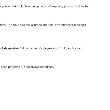
r you’re looking for teaching positions, hospitality jobs, or work in the
tries. The city has a mix of urban and rural environments, making it
glish speakers with a bachelor’s degree and TEFL certification.
s often preferred but not always mandatory.