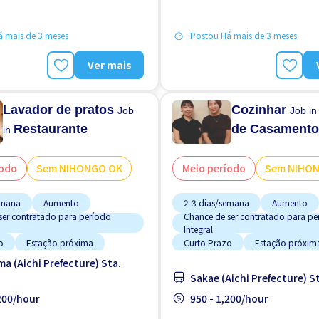
desligado
Manual de Treinamento para Estra
 mais de 3 meses
Postou Há mais de 3 meses
Ver mais
Lavador de pratos
Cozinhar
Job
Job i
Restaurante
de Casament
in
íodo
Sem NIHONGO OK
Meio período
Sem NIHO
emana
Aumento
2-3 dias/semana
Aumento
ser contratado para período
Chance de ser contratado para pe
Integral
o
Estação próxima
Curto Prazo
Estação próxim
a (Aichi Prefecture) Sta.
ento de bicicleta
Estacionamento de bicicleta
Sakae (Aichi Prefecture) St
ento de carro
Estacionamento de carro
,200/hour
950 - 1,200/hour
o trabalhando
Estrangeiro trabalhando