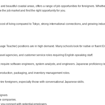
, and beautiful coastal areas, offers a range of job opportunities for foreigners. Whethe
te the job market and find the right opportunity for you.
 cost of living compared to Tokyo, strong international connections, and growing indus
age Teacher) positions are in high demand. Many schools look for native or fluent En
travel agencies, and customer service roles requiring English-speaking staff.
t require software engineers, system analysts, and engineers. Japanese proficiency i
r production, packaging, and inventory management roles.
ire foreigners, especially those with conversational Japanese skills.
eigners
se companies.
you connect with potential employers.