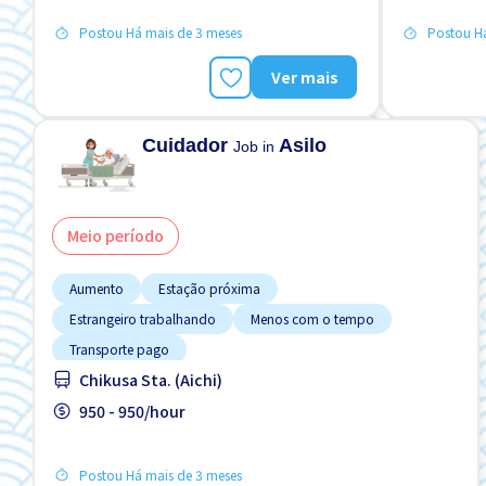
FDS & FER desligado
FDS & FER 
Postou Há mais de 3 meses
Postou Há
Ver mais
Cuidador
Asilo
Job in
Meio período
Aumento
Estação próxima
Estrangeiro trabalhando
Menos com o tempo
Transporte pago
Chikusa Sta. (Aichi)
950 - 950/hour
Postou Há mais de 3 meses