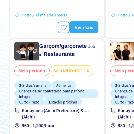
FDS & FER desligado
FDS & FER 
Postou Há mais de 3 meses
Postou Há
Ver mais
Garçom/garçonete
Job
Restaurante
in
Meio período
Sem NIHONGO OK
Meio per
2-3 dias/semana
Aumento
2-3 dias/s
Chance de ser contratado para período
Chance de 
Integral
Integral
Curto Prazo
Estação próxima
Curto Praz
Kanayama (Aichi Prefecture) Sta.
Kanayam
Estacionamento de bicicleta
Estacionam
(Aichi)
(Aichi)
Estacionamento de carro
Estacionam
960 - 1,200/hour
980 - 1
Estrangeiro trabalhando
Estrangeir