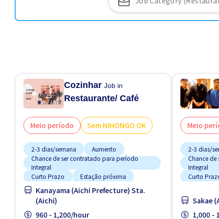
Cozinhar
Job in
Restaurante/ Café
Meio período
Sem NIHONGO OK
Meio per
2-3 dias/semana
Aumento
2-3 dias/s
Chance de ser contratado para período
Chance de 
Integral
Integral
Curto Prazo
Estação próxima
Curto Praz
Kanayama (Aichi Prefecture) Sta.
Estacionamento de bicicleta
Estacionam
(Aichi)
Sakae (A
Estacionamento de carro
Estacionam
960 - 1,200/hour
1,000 -
Estrangeiro trabalhando
Estrangeir