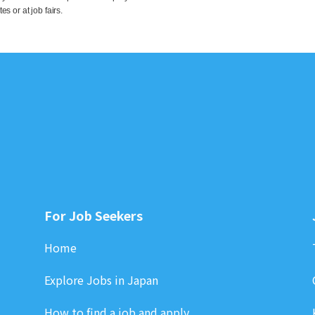
s or at job fairs.
For Job Seekers
Home
Explore Jobs in Japan
How to find a job and apply