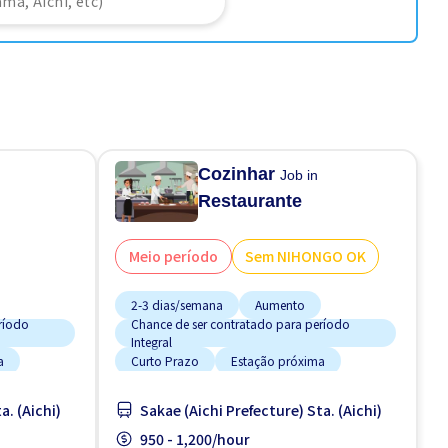
Cozinhar
Job in
Restaurante
Meio período
Sem NIHONGO OK
2-3 dias/semana
Aumento
ríodo
Chance de ser contratado para período
Integral
a
Curto Prazo
Estação próxima
Estacionamento de bicicleta
a. (Aichi)
Sakae (Aichi Prefecture) Sta. (Aichi)
Estacionamento de carro
950 - 1,200/hour
Estrangeiro trabalhando