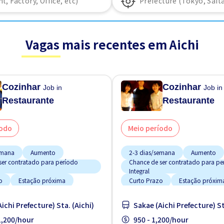
Vagas mais recentes em Aichi
Cozinhar
Cozinhar
Job in
Job in
Restaurante
Restaurante
íodo
Meio período
emana
Aumento
2-3 dias/semana
Aumento
ser contratado para período
Chance de ser contratado para pe
Integral
o
Estação próxima
Curto Prazo
Estação próxim
ento de bicicleta
Estacionamento de bicicleta
ichi Prefecture) Sta. (Aichi)
Sakae (Aichi Prefecture) St
ento de carro
Estacionamento de carro
 1,200/hour
950 - 1,200/hour
o trabalhando
Estrangeiro trabalhando