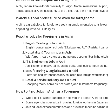
Aichi, Japan, known for its proximity to Tokyo, Narita International Airport
industrial sector, Aichi has plenty to offer. This guide will help you naviga
Is Aichi a good prefecture to work for foreigners?
Aichi is a great place for foreigners seeking employment due to its lower
appealing for various lifestyles.
Popular Jobs for Foreigners in Aichi
English Teaching Jobs in Aichi
English conversation schools (Eikaiwa) and ALT (Assistant Langu
Hospitality & Tourism jobs in Aichi
With Airport nearby, there are numerous opportunities in hotels, 
IT & Engineering Jobs in Aichi
Aichi is home to several industrial parks and tech companies tha
Manufacturing & Logistics Jobs in Aichi
Factories and warehouses in Aichi often hire foreign workers fo
Retail & Service Industry Jobs in Aichi
Shopping malls, convenience stores, and restaurants frequently h
How to Find Jobs in Aichi as a Foreigner
Websites like workjapan.jp can help you find jobs in Aichi for for
Some agencies specialize in placing foreign workers in Japane
Joining local expat communities and business meetups can help 