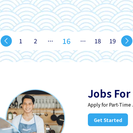
16
1
2
…
…
18
19
Jobs For
Apply for Part-Time
Get Started