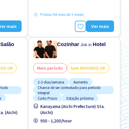
ngeiros
Manual de Treinamento para Estrangeiros
Postou Há mais de 3 meses
Ver mais
Ver mais
Salão
Cozinhar
Hotel
n
Job in
o
NGO OK
Meio período
Sem NIHONGO OK
2-3 dias/semana
Aumento
ríodo
Chance de ser contratado para período
Integral
a
Curto Prazo
Estação próxima
Kanayama (Aichi Prefecture) Sta.
Estacionamento de bicicleta
a. (Aichi)
(Aichi)
Estacionamento de carro
950 - 1,200/hour
Estrangeiro trabalhando