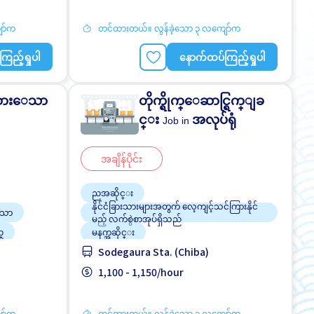
အမျိုးသား ပို၍လိုလားသည်
ော်က
တင်ထားတယ်။ လွန်ခဲ့သော ၃ လကျော်က
ြည့်ရှုပါ
နောက်ထပ်ကြည့်ရှုပါ
စားေသာ
တိုက္ရိုက္ေဆာင္ရြက္ျခ
င္း
အလုပ်ရုံ
Job in
အချိန်ပိုင်း
ညအဆိုင္း
နိုင်ငံခြားသားများအတွက် လေ့ကျင့်သင်ကြားနိုင်
ေသာ
မည့် လက်စွဲစာအုပ်ရှိသည်
္
မနက္အဆိုင္း
်အရေးရှိ
Sodegaura Sta. (Chiba)
အနီးအနားဘူတာမှ ဘတ်စ်ကားဝင်ဆောင်မှုရှိသည်
အလုပ္အေတြ႕အၾကံဳရွိရန္မလို
1,100 - 1,150/hour
မွင့္တင္သည္
ႏိုင္ငံျခားသားအလုပ္
ော်က
တင်ထားတယ်။ လွန်ခဲ့သော ၃ လကျော်က