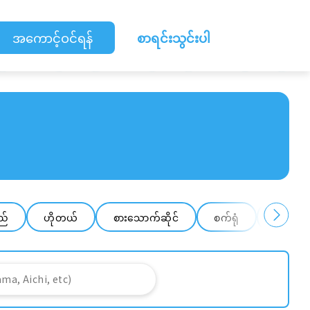
အကောင့်ဝင်ရန်
စာရင်းသွင်းပါ
ည်
ဟိုတယ်
စားသောက်ဆိုင်
စက်ရုံ
ဂိုဒေါင်