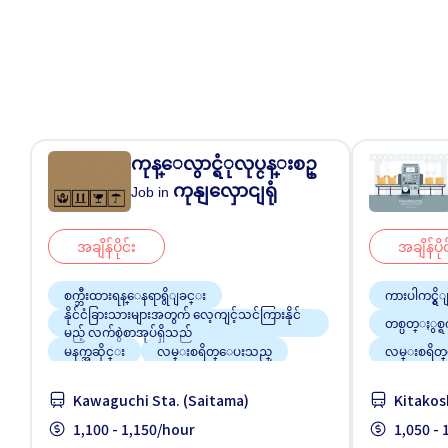
ကုန္ေလွာင္ရံုလုပ္ငန္းစဥ္
ကုနျလှောငျရုံ
Job in
အချိန်ပိုင်း
အချိန်ပိုင
စက္ဘီးထားရန္ေနရာရွိျခင္း
ကားပါကင္ရွိ
နိုင်ငံခြားသားများအတွက် လေ့ကျင့်သင်ကြားနိုင်
တစ္ပတ္ႏွစ္ရ
မည့် လက်စွဲစာအုပ်ရှိသည်
မနက္အဆိုင္း
လမ္းစရိတ္ေပးသည္
လမ္းစရိတ
အနီးအနားဘူတာမှ ဘတ်စ်ကားဝင်ဆောင်မှုရှိသည်
Kawaguchi Sta. (Saitama)
Kitakos
အမျိုးသား ပို၍လိုလားသည်
1,100 - 1,150/hour
1,050 -
အလုပ္အေတြ႕အၾကံဳရွိရန္မလို