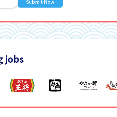
Submit Now
g jobs