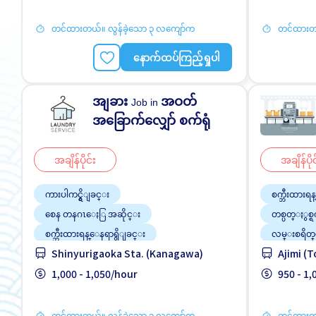
ႏိုင္ငံျခားသားအလုပ္
တင်ထားတယ်။ လွန်ခဲ့သော ၃ လကျော်က
တင်ထားတယ
နောက်ထပ်ကြည့်ရှုပါ
အျခား
အဝတ်
Job in
အခြောက်လျှော် စက်ရုံ
အချိန်ပိုင်း
အချိန်ပိုင
ကားပါကင္ရွိျခင္း
စက္ဘီးထားရ
စေန တနဂၤေႏြ အဆိုင္း
တစ္ပတ္ႏွစ္ရ
စက္ဘီးထားရန္ေနရာရွိျခင္း
လမ္းစရိတ
Shinyurigaoka Sta. (Kanagawa)
Ajimi (T
တစ္ပတ္ႏွစ္ရက္မွ သံုးရက္
အလုပ္အေတြ႕
လမ္းစရိတ္ေပးသည္
1,000 - 1,050/hour
ႏိုင္ငံျခာ
950 - 1
အမျိုးသမီး ပို၍လိုလားသည်
အမျိုးသား ပို၍လိုလားသည်
တင်ထားတယ်။ လွန်ခဲ့သော ၃ လကျော်က
တင်ထားတယ