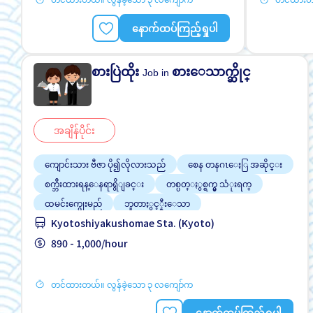
ႏိုင္ငံျခားသားအလုပ္
နောက်ထပ်ကြည့်ရှုပါ
စားပြဲထိုး
စားေသာက္ဆိုင္
Job in
အချိန်ပိုင်း
ကျောင်းသား ဗီဇာ ပို၍လိုလားသည်
စေန တနဂၤေႏြ အဆိုင္း
စက္ဘီးထားရန္ေနရာရွိျခင္း
တစ္ပတ္ႏွစ္ရက္မွ သံုးရက္
ထမင်းကျွေးမည်
ဘူတာႏွင့္နီးေသာ
Kyotoshiyakushomae Sta. (Kyoto)
လမ္းစရိတ္ေပးသည္
အမျိုးသမီး ပို၍လိုလားသည်
အမျိုးသား ပို၍လိုလားသည်
890 - 1,000/hour
တင်ထားတယ်။ လွန်ခဲ့သော ၃ လကျော်က
နောက်ထပ်ကြည့်ရှုပါ