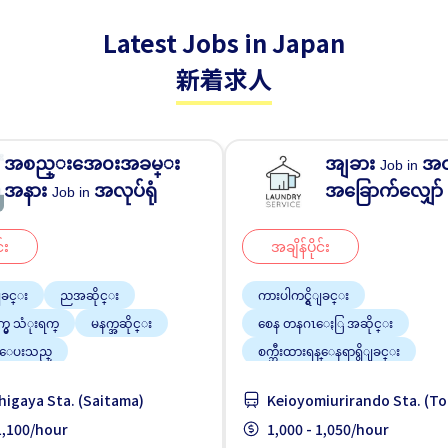
Latest Jobs in Japan
新着求人
အစည္းအေ၀းအခမ္း
အျခား
အဝ
Job in
အနား
အလုပ်ရုံ
အခြောက်လျှော် 
Job in
်း
အချိန်ပိုင်း
ျခင္း
ညအဆိုင္း
ကားပါကင္ရွိျခင္း
က္မွ သံုးရက္
မနက္အဆိုင္း
စေန တနဂၤေႏြ အဆိုင္း
္ေပးသည္
စက္ဘီးထားရန္ေနရာရွိျခင္း
တစ္ပတ္ႏွစ္ရက္မွ သံုးရက္
ဘူတာႏ
higaya Sta. (Saitama)
Keioyomiurirando Sta. (T
လမ္းစရိတ္ေပးသည္
 1,100/hour
1,000 - 1,050/hour
အမျိုးသမီး ပို၍လိုလားသည်