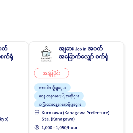
တ်
အျခား
အဝတ်
Job in
စက်ရုံ
အခြောက်လျှော် စက်ရုံ
အချိန်ပိုင်း
ကားပါကင္ရွိျခင္း
စေန တနဂၤေႏြ အဆိုင္း
စက္ဘီးထားရန္ေနရာရွိျခင္း
Kurokawa (Kanagawa Prefecture)
ွင့္နီးေသာ
တစ္ပတ္ႏွစ္ရက္မွ သံုးရက္
ဘူတာႏွင့္နီးေသာ
okyo)
Sta. (Kanagawa)
လမ္းစရိတ္ေပးသည္
1,000 - 1,050/hour
အမျိုးသမီး ပို၍လိုလားသည်