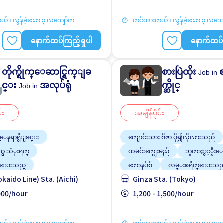
အမျိုးသား ပို၍လိုလားသည်
်။ လွန်ခဲ့သော ၃ လကျော်က
တင်ထားတယ်။ လွန်ခဲ့သော ၃ လကျ
နောက်ထပ်ကြည့်ရှုပါ
နောက်ထပ်က
တိုက္ရိုက္ေဆာင္ရြက္ျခ
စားပြဲထိုး
Job in
င္း
အလုပ်ရုံ
က္ဆိုင္
Job in
်း
အချိန်ပိုင်း
န္ေနရာရွိျခင္း
ကျောင်းသား ဗီဇာ ပို၍လိုလားသည်
က္မွ သံုးရက္
ထမင်းကျွေးမည်
ဘူတာႏွင့္နီး
္ေပးသည္
ဘောနပ်စ်
လမ္းစရိတ္ေပးသည
အချိန်ပြည့် အလုပ်လုပ်ခွင့်ရရန် အခွင့
okaido Line) Sta. (Aichi)
Ginza Sta. (Tokyo)
အၾကံဳရွိရန္မလို
သည်
းသားအလုပ္
,000/hour
အမျိုးသမီး ပို၍လိုလားသည်
1,200 - 1,500/hour
အလုပ္အေတြ႕အၾကံဳရွိရန္မလို
ျ
်။ လွန်ခဲ့သော ၃ လကျော်က
တင်ထားတယ်။ လွန်ခဲ့သော ၃ လကျ