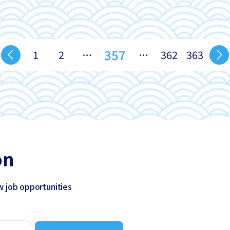
357
1
2
…
…
362
363
on
w job opportunities