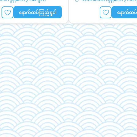
နောက်ထပ်ကြည့်ရှုပါ
နောက်ထပ်က