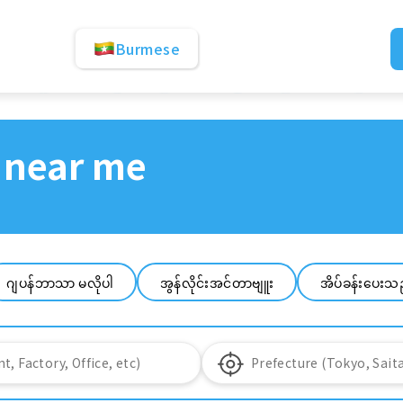
Burmese
 near me
ဂျပန်ဘာသာ မလိုပါ
အွန်လိုင်းအင်တာဗျူး
အိပ်ခန်းပေးသ