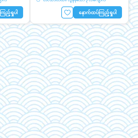
ြည့်ရှုပါ
နောက်ထပ်ကြည့်ရှုပါ