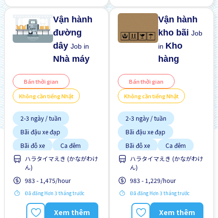
ngoài
Vận hành
Vận hành
đường
kho bãi
Job
dây
Kho
Job in
in
Nhà máy
hàng
Bán thời gian
Bán thời gian
Không cần tiếng Nhật
Không cần tiếng Nhật
2-3 ngày / tuần
2-3 ngày / tuần
Bãi đậu xe đạp
Bãi đậu xe đạp
Bãi đỗ xe
Ca đêm
Bãi đỗ xe
Ca đêm
Chấp nhận không
Chấp nhận không
ハラタイマえき (かながわけ
ハラタイマえき (かながわけ
"NIHONGO"
"NIHONGO"
ん)
ん)
Có bến xe buýt ở gần
Có bến xe buýt ở gần
983 - 1,475/hour
983 - 1,229/hour
Cơ hội lương cao
Cơ hội lương cao
Đã đăng Hơn 3 tháng trước
Đã đăng Hơn 3 tháng trước
Cơ hội nhận việc làm toàn
Cơ hội nhận việc làm toàn
thời gian
thời gian
Xem thêm
Xem thêm
Cơ hội thăng tiến
Cơ hội thăng tiến