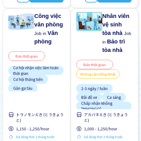
Công việc
Nhân viên
văn phòng
vệ sinh
Văn
tòa nhà
Job in
Job
phòng
Bảo trì
in
tòa nhà
Bán thời gian
Bán thời gian
Cơ hội nhận việc làm toàn
thời gian
Không cần tiếng Nhật
Cơ hội thăng tiến
Gần ga tàu
2-3 ngày / tuần
Giao dịch đã thanh toán
Bãi đỗ xe
Ca sáng
Hướng dẫn đào tạo dành
Chấp nhận không
cho người ngoại quốc
"NIHONGO"
Ít hơn theo thời gian
トラノモンえき (とうきょう
アカバネえき (とうきょう
Chuyển đổi WKND
と)
と)
Không cần kinh nghiệm
Có bến xe buýt ở gần
1,150 - 1,250/hour
1,000 - 1,250/hour
Lao động người nước
Cơ hội thăng tiến
ngoài
Đã đăng Hơn 3 tháng trước
Đã đăng Hơn 3 tháng trước
Nâng cao