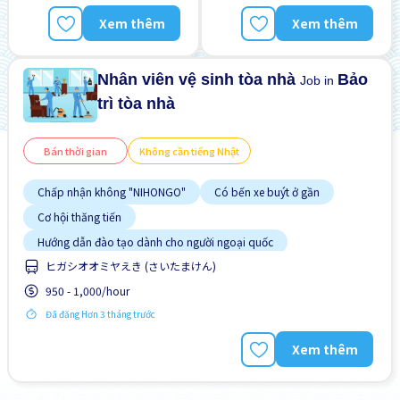
Gần ga tàu
Xem thêm
Xem thêm
Giao dịch đã thanh toán
Nhân viên vệ sinh tòa nhà
Bảo
Job in
trì tòa nhà
Bán thời gian
Không cần tiếng Nhật
Chấp nhận không "NIHONGO"
Có bến xe buýt ở gần
Cơ hội thăng tiến
Hướng dẫn đào tạo dành cho người ngoại quốc
ヒガシオオミヤえき (さいたまけん)
Không cần kinh nghiệm
Lao động người nước ngoài
950 - 1,000/hour
Ưu tiên có visa học sinh
Ưu tiên nam giới
Đã đăng Hơn 3 tháng trước
Ưu tiên nữ giới
Xem thêm