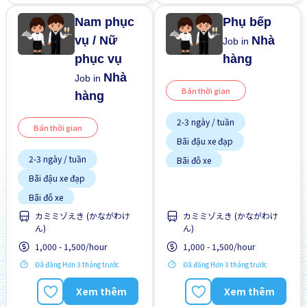
ngoài
Nam phục
Phụ bếp
vụ / Nữ
Nhà
Job in
phục vụ
hàng
Nhà
Job in
Bán thời gian
hàng
2-3 ngày / tuần
Bán thời gian
Bãi đậu xe đạp
2-3 ngày / tuần
Bãi đỗ xe
Bãi đậu xe đạp
Có chỗ ở lại
Bãi đỗ xe
Giao dịch đã thanh toán
カミミゾえき (かながわけ
カミミゾえき (かながわけ
Có chỗ ở lại
Hỗ trợ bữa ăn
ん)
ん)
Giao dịch đã thanh toán
Ít hơn theo thời gian
1,000 - 1,500/hour
1,000 - 1,500/hour
Hỗ trợ bữa ăn
Không cần kinh nghiệm
Đã đăng Hơn 3 tháng trước
Đã đăng Hơn 3 tháng trước
Lao động người nước
Ít hơn theo thời gian
ngoài
Xem thêm
Xem thêm
Không cần kinh nghiệm
Lao động người nước