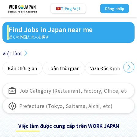
Tiếng Việt
Đăng nhập
Believe, Aspire, Get Hired
Find Jobs in Japan near me
近くの外国人求人を探す
Việc làm
Bán thời gian
Toàn thời gian
Viza Đặc Định
Kh
Việc làm được cung cấp trên WORK JAPAN