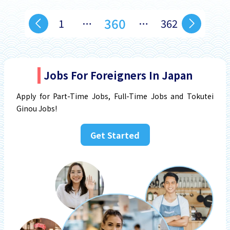
360
1
…
…
362
Jobs For Foreigners In Japan
Apply for Part-Time Jobs, Full-Time Jobs and Tokutei
Ginou Jobs!
Get Started