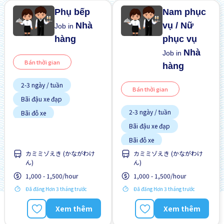
Phụ bếp
Nam phục
Nhà
vụ / Nữ
Job in
hàng
phục vụ
Nhà
Job in
Bán thời gian
hàng
2-3 ngày / tuần
Bán thời gian
Bãi đậu xe đạp
2-3 ngày / tuần
Bãi đỗ xe
Bãi đậu xe đạp
Chuyển đổi WKND
Bãi đỗ xe
Có chỗ ở lại
カミミゾえき (かながわけ
カミミゾえき (かながわけ
Có chỗ ở lại
Giao dịch đã thanh toán
ん)
ん)
Giao dịch đã thanh toán
Hỗ trợ bữa ăn
1,000 - 1,500/hour
1,000 - 1,500/hour
Hỗ trợ bữa ăn
Ít hơn theo thời gian
Đã đăng Hơn 3 tháng trước
Đã đăng Hơn 3 tháng trước
Ít hơn theo thời gian
Không cần kinh nghiệm
Xem thêm
Xem thêm
Không cần kinh nghiệm
Lao động người nước