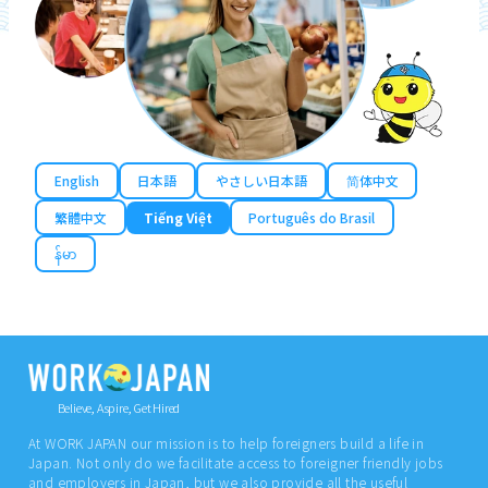
English
日本語
やさしい日本語
简体中文
繁體中文
Tiếng Việt
Português do Brasil
န်မာ
Believe, Aspire, Get Hired
At WORK JAPAN our mission is to help foreigners build a life in
Japan. Not only do we facilitate access to foreigner friendly jobs
and employers in Japan, but we also provide all the useful