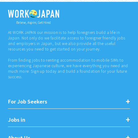
Believe, Aspire, Get Hired
At WORK JAPAN our mission is to help foreigners build a life in
Japan. Not only do we facilitate access to foreigner friendly jobs
and employers in Japan, but we also provide all the useful
resources you need to get started on your journey.
From finding jobs to renting accommodation to mobile SIMs to
experiencing Japanese culture, we have everything you need and
much more. Sign up today and build a foundation for your future
success.
For Job Seekers
Jobs in
About Us