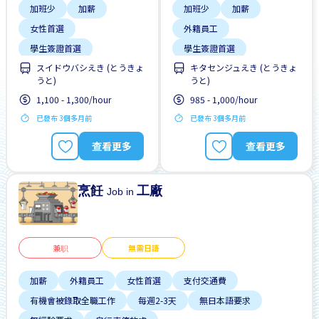
加班少
加薪
加班少
加薪
女性首選
外籍員工
學生簽證首選
學生簽證首選
スイドウバシえき (とうきょ
キタセンジュえき (とうきょ
工作時間短
支付交通費
うと)
うと)
支付交通費
晉陞
有機會被錄取全職工作
1,100 - 1,300/hour
985 - 1,000/hour
有機會被錄取全職工作
無經驗要求
已發布 3個多月前
已發布 3個多月前
每週2-3天
週末&節假日休息
查看更多
查看更多
週末輪班
烹飪
工廠
Job in
兼职
無需日語
加薪
外籍員工
女性首選
支付交通費
有機會被錄取全職工作
每週2-3天
無日本語要求