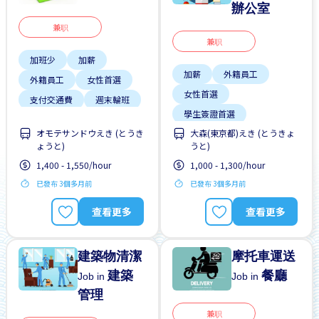
辦公室
兼职
兼职
加班少
加薪
加薪
外籍員工
外籍員工
女性首選
女性首選
支付交通費
週末輪班
學生簽證首選
靠近車站
オモテサンドウえき (とうき
大森(東京都)えき (とうきょ
工作時間短
ょうと)
うと)
有機會被錄取全職工作
1,400 - 1,550/hour
1,000 - 1,300/hour
每週2-3天
已發布 3個多月前
已發布 3個多月前
無經驗要求
男性首選
查看更多
查看更多
建築物清潔
摩托車運送
建築
餐廳
Job in
Job in
管理
兼职