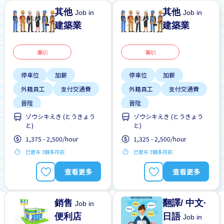
其他
其他
Job in
Job in
建築業
建築業
兼职
兼职
停車位
加薪
停車位
加薪
外籍員工
支付交通費
外籍員工
支付交通費
晉陞
晉陞
ゾウシキえき (とうきょう
ゾウシキえき (とうきょう
有機會被錄取全職工作
有機會被錄取全職工作
と)
と)
無經驗要求
男性首選
無經驗要求
男性首選
1,375 - 2,500/hour
1,325 - 2,500/hour
自行車停放處
自行車停放處
已發布 3個多月前
已發布 3個多月前
查看更多
查看更多
銷售
翻譯/ 中文·
Job in
便利店
日語
Job in