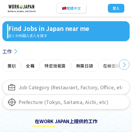
繁體中文
登入
Believe, Aspire, Get Hired
Find Jobs in Japan near me
近くの外国人求人を探す
工作
兼职
全職
特定技能簽
無需日語
在線面試
在WORK JAPAN上提供的工作