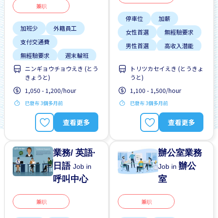
兼职
停車位
加薪
加班少
外籍員工
女性首選
無經驗要求
支付交通費
男性首選
高收入潛能
無經驗要求
週末輪班
ニンギョウチョウえき (とう
トリツカセイえき (とうきょ
靠近車站
きょうと)
うと)
1,050 - 1,200/hour
1,100 - 1,500/hour
已發布 3個多月前
已發布 3個多月前
查看更多
查看更多
業務/ 英語·
辦公室業務
日語
辦公
Job in
Job in
呼叫中心
室
兼职
兼职