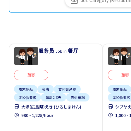
服务员
餐厅
Job in
兼职
兼职
周末轮班
夜班
支付交通费
周末轮班
无经验要求
每周2-3天
靠近车站
无经验要求
大塚(広島県)えき (ひろしまけん)
シブヤえ
980 - 1,225/hour
1,000 -