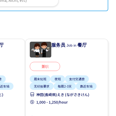
厅
服务员
餐厅
Job in
兼职
费
周末轮班
夜班
支付交通费
近车站
无经验要求
每周2-3天
靠近车站
と)
神田(長崎県)えき (ながさきけん)
1,000 - 1,250/hour