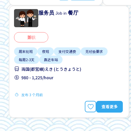
服务员
餐厅
Job in
兼职
周末轮班
夜班
支付交通费
无经验要求
每周2-3天
靠近车站
両国(都営線)えき (とうきょうと)
980 - 1,225/hour
发布 3 个月前
查看更多