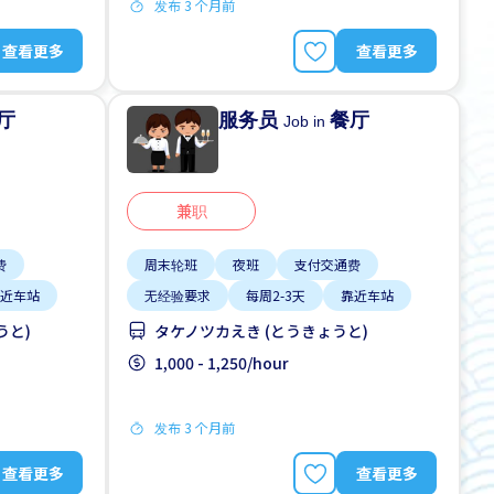
发布 3 个月前
查看更多
查看更多
厅
服务员
餐厅
Job in
兼职
费
周末轮班
夜班
支付交通费
近车站
无经验要求
每周2-3天
靠近车站
うと)
タケノツカえき (とうきょうと)
1,000 - 1,250/hour
发布 3 个月前
查看更多
查看更多