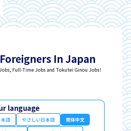
 Foreigners In Japan
 Jobs, Full-Time Jobs and Tokutei Ginou Jobs!
ur language
日本語
やさしい日本語
简体中文