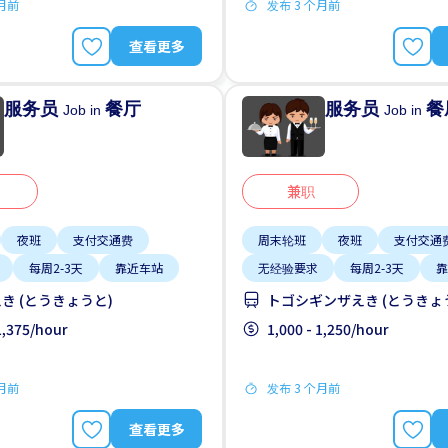
个月前
发布 3 个月前
查看更多
服务员
餐厅
服务员
餐
Job in
Job in
兼职
夜班
支付交通费
周末轮班
夜班
支付交通
每周2-3天
靠近车站
无经验要求
每周2-3天
靠
き (とうきょうと)
トゴシギンザえき (とうきょ
 1,375/hour
1,000 - 1,250/hour
个月前
发布 3 个月前
查看更多