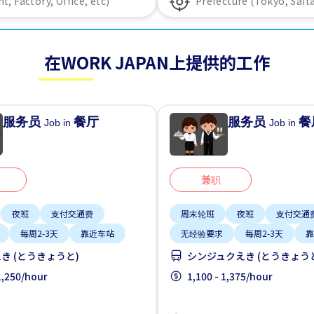
在WORK JAPAN上提供的工作
服务员
餐厅
服务员
餐
Job in
Job in
兼职
夜班
支付交通费
周末轮班
夜班
支付交通
每周2-3天
靠近车站
无经验要求
每周2-3天
靠
き (とうきょうと)
シンジュクえき (とうきょう
 1,250/hour
1,100 - 1,375/hour