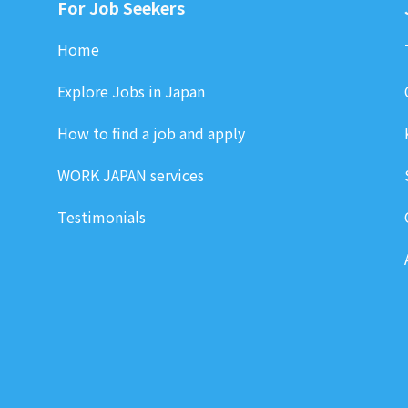
For Job Seekers
Home
Explore Jobs in Japan
How to find a job and apply
WORK JAPAN services
Testimonials