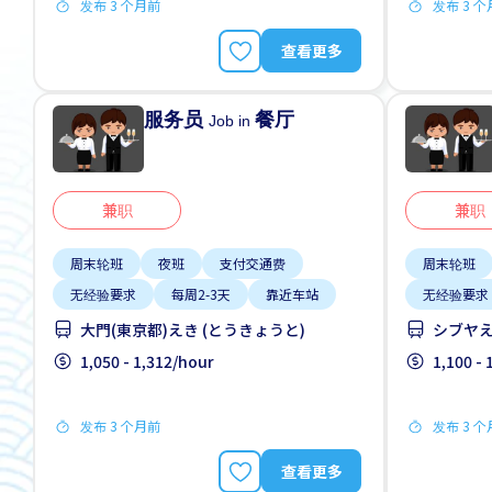
发布 3 个月前
发布 3 
查看更多
服务员
餐厅
Job in
兼职
兼职
周末轮班
夜班
支付交通费
周末轮班
无经验要求
每周2-3天
靠近车站
无经验要求
大門(東京都)えき (とうきょうと)
シブヤえ
1,050 - 1,312/hour
1,100 -
发布 3 个月前
发布 3 
查看更多