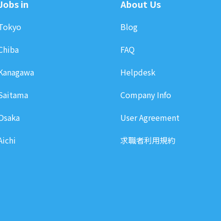
Jobs in
About Us
Tokyo
Blog
Chiba
FAQ
Kanagawa
Helpdesk
Saitama
Company Info
Osaka
User Agreement
Aichi
求職者利用規約