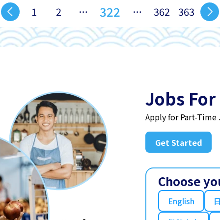
322
1
2
…
…
362
363
Jobs For
Apply for Part-Time
Get Started
Choose yo
English