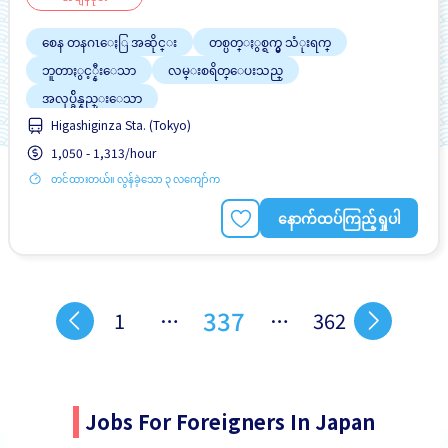
စေန တနဂၤေႏြ အဆိုင္း
တစ္ပတ္ႏွစ္ရက္မွ သံုးရက္
ဘူတာႏွင့္နီးေသာ
လမ္းစရိတ္ေပးသည္
အလုပ္ခ်ိန္နည္းေသာ
Higashiginza Sta. (Tokyo)
1,050 - 1,313/hour
တင်ထားတယ်။ လွန်ခဲ့သော ၃ လကျော်က
နောက်ထပ်ကြည့်ရှုပါ
337
1
…
…
362
Jobs For Foreigners In Japan