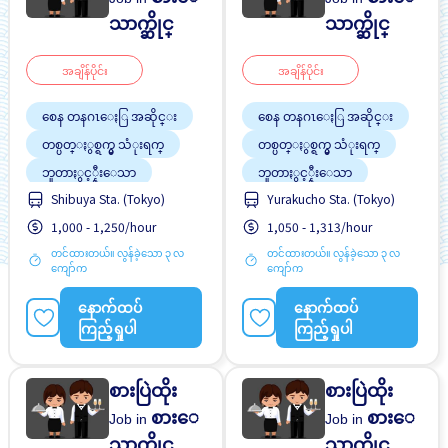
သာက္ဆိုင္
သာက္ဆိုင္
အချိန်ပိုင်း
အချိန်ပိုင်း
စေန တနဂၤေႏြ အဆိုင္း
စေန တနဂၤေႏြ အဆိုင္း
တစ္ပတ္ႏွစ္ရက္မွ သံုးရက္
တစ္ပတ္ႏွစ္ရက္မွ သံုးရက္
ဘူတာႏွင့္နီးေသာ
ဘူတာႏွင့္နီးေသာ
Shibuya Sta. (Tokyo)
Yurakucho Sta. (Tokyo)
လမ္းစရိတ္ေပးသည္
လမ္းစရိတ္ေပးသည္
1,000 - 1,250/hour
1,050 - 1,313/hour
အလုပ္ခ်ိန္နည္းေသာ
အလုပ္ခ်ိန္နည္းေသာ
တင်ထားတယ်။ လွန်ခဲ့သော ၃ လ
တင်ထားတယ်။ လွန်ခဲ့သော ၃ လ
ကျော်က
ကျော်က
နောက်ထပ်
နောက်ထပ်
ကြည့်ရှုပါ
ကြည့်ရှုပါ
စားပြဲထိုး
စားပြဲထိုး
စားေ
စားေ
Job in
Job in
သာက္ဆိုင္
သာက္ဆိုင္