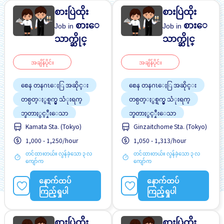
စားပြဲထိုး
စားပြဲထိုး
စားေ
စားေ
Job in
Job in
သာက္ဆိုင္
သာက္ဆိုင္
အချိန်ပိုင်း
အချိန်ပိုင်း
စေန တနဂၤေႏြ အဆိုင္း
စေန တနဂၤေႏြ အဆိုင္း
တစ္ပတ္ႏွစ္ရက္မွ သံုးရက္
တစ္ပတ္ႏွစ္ရက္မွ သံုးရက္
ဘူတာႏွင့္နီးေသာ
ဘူတာႏွင့္နီးေသာ
Kamata Sta. (Tokyo)
Ginzaitchome Sta. (Tokyo)
လမ္းစရိတ္ေပးသည္
လမ္းစရိတ္ေပးသည္
1,000 - 1,250/hour
1,050 - 1,313/hour
အလုပ္ခ်ိန္နည္းေသာ
အလုပ္ခ်ိန္နည္းေသာ
တင်ထားတယ်။ လွန်ခဲ့သော ၃ လ
တင်ထားတယ်။ လွန်ခဲ့သော ၃ လ
ကျော်က
ကျော်က
နောက်ထပ်
နောက်ထပ်
ကြည့်ရှုပါ
ကြည့်ရှုပါ
စားပြဲထိုး
စားပြဲထိုး