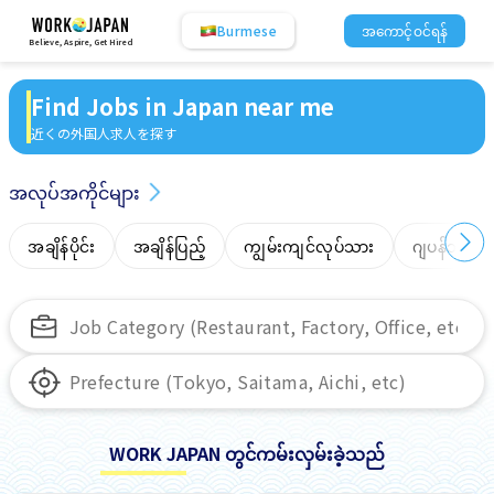
Burmese
အကောင့်ဝင်ရန်
Believe, Aspire, Get Hired
Find Jobs in Japan near me
近くの外国人求人を探す
အလုပ်အကိုင်များ
အချိန်ပိုင်း
အချိန်ပြည့်
ကျွမ်းကျင်လုပ်သား
ဂျပန်ဘာသာ
WORK JAPAN တွင်ကမ်းလှမ်းခဲ့သည်