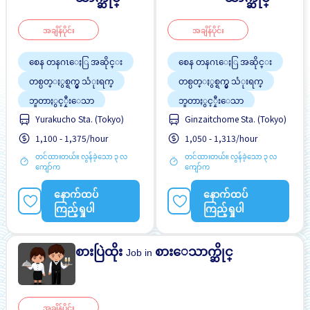
အချိန်ပိုင်း
အချိန်ပိုင်း
စေန တနဂၤေႏြ အဆိုင္း
စေန တနဂၤေႏြ အဆိုင္း
တစ္ပတ္ႏွစ္ရက္မွ သံုးရက္
တစ္ပတ္ႏွစ္ရက္မွ သံုးရက္
ဘူတာႏွင့္နီးေသာ
ဘူတာႏွင့္နီးေသာ
Yurakucho Sta. (Tokyo)
Ginzaitchome Sta. (Tokyo)
လမ္းစရိတ္ေပးသည္
လမ္းစရိတ္ေပးသည္
1,100 - 1,375/hour
1,050 - 1,313/hour
အလုပ္ခ်ိန္နည္းေသာ
အလုပ္ခ်ိန္နည္းေသာ
တင်ထားတယ်။ လွန်ခဲ့သော ၃ လ
တင်ထားတယ်။ လွန်ခဲ့သော ၃ လ
ကျော်က
ကျော်က
နောက်ထပ်
နောက်ထပ်
ကြည့်ရှုပါ
ကြည့်ရှုပါ
စားပြဲထိုး
စားေသာက္ဆိုင္
Job in
အချိန်ပိုင်း