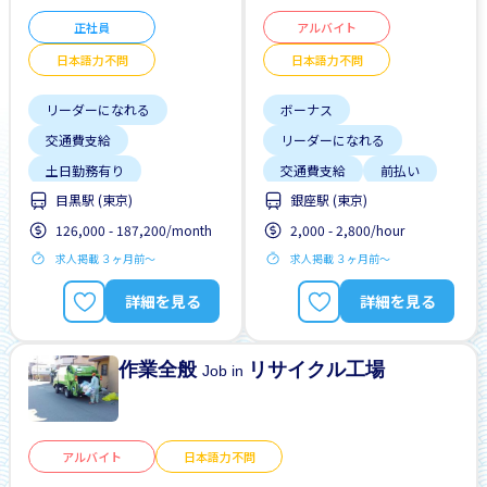
正社員
アルバイト
日本語力不問
日本語力不問
リーダーになれる
ボーナス
交通費支給
リーダーになれる
土日勤務有り
交通費支給
前払い
目黒駅 (東京)
銀座駅 (東京)
外国人研修マニュアル
土日勤務有り
126,000 - 187,200/month
2,000 - 2,800/hour
女性歓迎
外国人勤務中
夜勤
求人掲載 ３ヶ月前〜
求人掲載 ３ヶ月前〜
日本語力不問
女性歓迎
履歴書不要
未経験OK
詳細を見る
詳細を見る
正社員登用あり
駅から近い
作業全般
リサイクル工場
Job in
アルバイト
日本語力不問