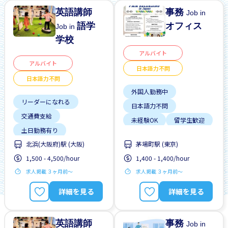
英語講師
事務
Job in
語学
オフィス
Job in
学校
アルバイト
アルバイト
日本語力不問
日本語力不問
外国人勤務中
リーダーになれる
日本語力不問
交通費支給
未経験OK
留学生歓迎
土日勤務有り
短期間
駅から近い
北浜(大阪府)駅 (大阪)
茅場町駅 (東京)
外国人勤務中
1,500 - 4,500/hour
1,400 - 1,400/hour
外国人研修マニュアル
求人掲載 ３ヶ月前〜
求人掲載 ３ヶ月前〜
女性歓迎
日本語力不問
詳細を見る
詳細を見る
未経験OK
残業少ない
英語講師
事務
Job in