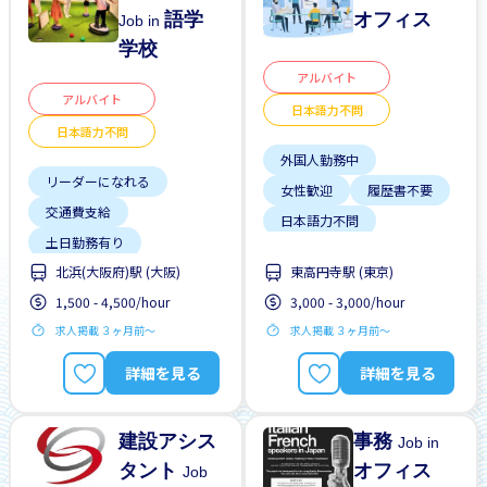
語学
オフィス
Job in
学校
アルバイト
アルバイト
日本語力不問
日本語力不問
外国人勤務中
リーダーになれる
女性歓迎
履歴書不要
交通費支給
日本語力不問
土日勤務有り
未経験OK
男性歓迎
北浜(大阪府)駅 (大阪)
東高円寺駅 (東京)
外国人勤務中
留学生歓迎
短期間
1,500 - 4,500/hour
3,000 - 3,000/hour
外国人研修マニュアル
駅から近い
求人掲載 ３ヶ月前〜
求人掲載 ３ヶ月前〜
女性歓迎
日本語力不問
詳細を見る
詳細を見る
未経験OK
残業少ない
建設アシス
事務
Job in
タント
オフィス
Job