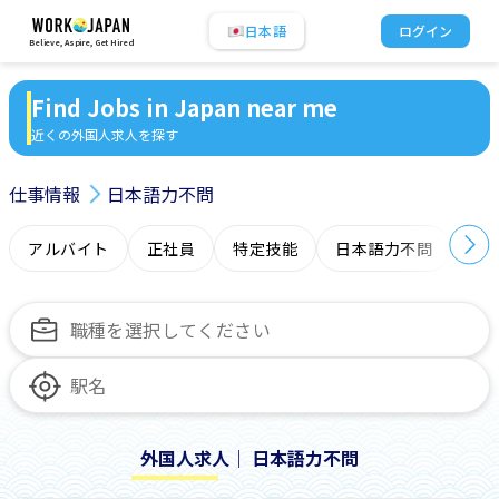
日本語
ログイン
Believe, Aspire, Get Hired
Find Jobs in Japan near me
近くの外国人求人を探す
仕事情報
日本語力不問
アルバイト
正社員
特定技能
日本語力不問
オ
外国人求人｜ 日本語力不問