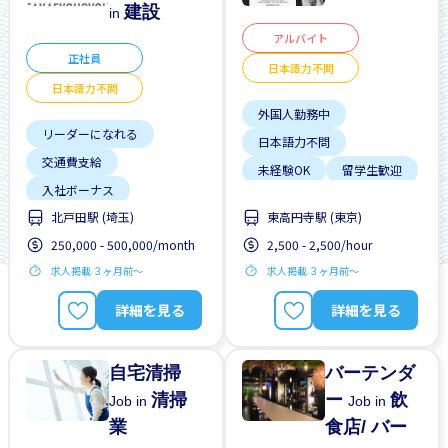
建設
in
アルバイト
正社員
日本語力不問
日本語力不問
外国人勤務中
リーダーになれる
日本語力不問
交通費支給
未経験OK
留学生歓迎
入社ボーナス
短期間
駅から近い
北戸田駅 (埼玉)
東高円寺駅 (東京)
土日勤務有り
250,000 - 500,000/month
2,500 - 2,500/hour
外国人勤務中
求人掲載 ３ヶ月前〜
求人掲載 ３ヶ月前〜
日本語力不問
昇給
未経験OK
残業少ない
詳細を見る
詳細を見る
自宅清掃
バーテンダ
清掃
ー
飲
Job in
Job in
業
食店/ バー