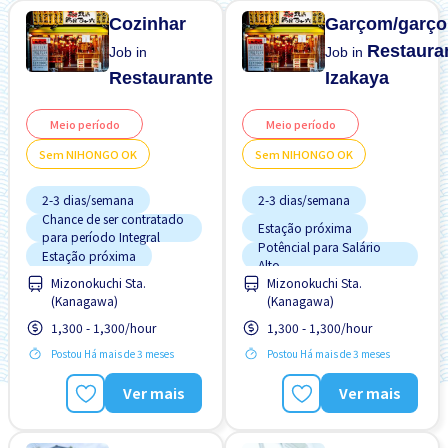
Cozinhar
Garçom/garço
Restaura
Job in
Job in
Restaurante
Izakaya
Meio período
Meio período
Sem NIHONGO OK
Sem NIHONGO OK
2-3 dias/semana
2-3 dias/semana
Chance de ser contratado
Estação próxima
para período Integral
Potêncial para Salário
Estação próxima
Alto
Preferência por Visto de
Mizonokuchi Sta.
Mizonokuchi Sta.
Preferência por Homens
Estudante
(Kanagawa)
(Kanagawa)
Refeições Fornecidas
Preferência por Mulheres
1,300 - 1,300/hour
1,300 - 1,300/hour
Preferência por Visto de
Sem experiência OK
Estudante
Postou Há mais de 3 meses
Postou Há mais de 3 meses
Sem "NIHONGO" OK
Refeições Fornecidas
Ver mais
Ver mais
Transporte pago
Sem experiência OK
Turno FDS
Sem "NIHONGO" OK