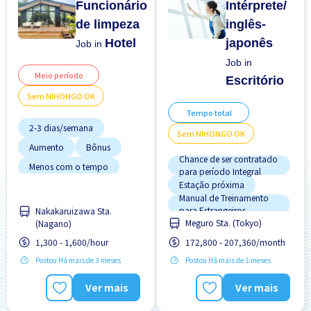
Funcionário
Intérprete/
de limpeza
inglês-
Hotel
japonês
Job in
Job in
Meio período
Escritório
Sem NIHONGO OK
Tempo total
2-3 dias/semana
Sem NIHONGO OK
Aumento
Bônus
Chance de ser contratado
Menos com o tempo
para período Integral
Estação próxima
Poucas horas de trabalho
Manual de Treinamento
Preferência por Homens
para Estrangeiros
Nakakaruizawa Sta.
Potêncial para Salário
Meguro Sta. (Tokyo)
(Nagano)
Preferência por Mulheres
Alto
Preferência por Visto de
1,300 - 1,600/hour
172,800 - 207,360/month
Preferência por Mulheres
Estudante
Postou Há mais de 3 meses
Postou Há mais de 3 meses
Promoção
Sem experiência OK
Sem experiência OK
Ver mais
Ver mais
Sem "NIHONGO" OK