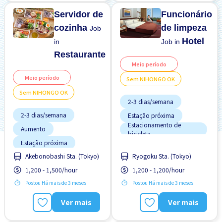
Transporte pago
Servidor de
Funcionário
cozinha
de limpeza
Job
Hotel
in
Job in
Restaurante
Meio período
Meio período
Sem NIHONGO OK
Sem NIHONGO OK
2-3 dias/semana
2-3 dias/semana
Estação próxima
Estacionamento de
Aumento
bicicleta
Estação próxima
Estrangeiro trabalhando
Manual de Treinamento
Akebonobashi Sta. (Tokyo)
Ryogoku Sta. (Tokyo)
Menos com o tempo
para Estrangeiros
1,200 - 1,500/hour
1,200 - 1,200/hour
Preferência por Homens
Menos com o tempo
Potêncial para Salário
Postou Há mais de 3 meses
Postou Há mais de 3 meses
Preferência por Mulheres
Alto
Preferência por Visto de
Poucas horas de trabalho
Ver mais
Ver mais
Estudante
Promoção
Preferência por Homens