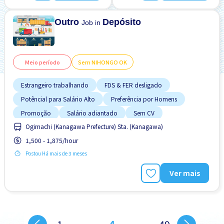
Alto
Outro
Depósito
Job in
Meio período
Sem NIHONGO OK
Estrangeiro trabalhando
FDS & FER desligado
Potêncial para Salário Alto
Preferência por Homens
Promoção
Salário adiantado
Sem CV
Ogimachi (Kanagawa Prefecture) Sta. (Kanagawa)
Sem experiência OK
Sem "NIHONGO" OK
1,500 - 1,875/hour
Postou Há mais de 3 meses
Ver mais