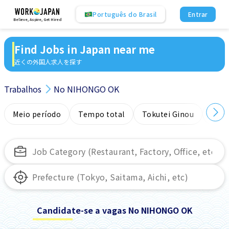
Português do Brasil
Entrar
Believe, Aspire, Get Hired
Find Jobs in Japan near me
近くの外国人求人を探す
Trabalhos
No NIHONGO OK
Meio período
Tempo total
Tokutei Ginou
Sem
Candidate-se a vagas No NIHONGO OK