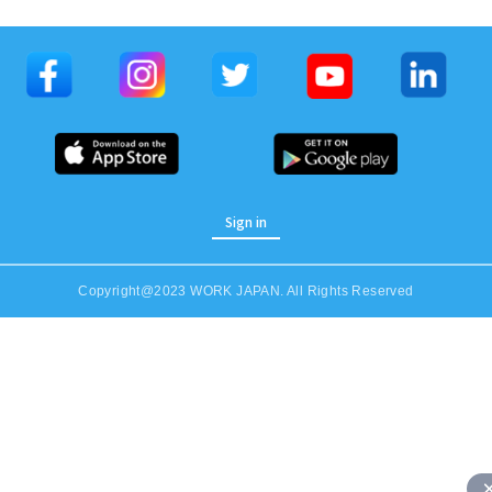
Sign in
Copyright@2023 WORK JAPAN. All Rights Reserved
Job Category (Restaurant, Factory, Office, etc)