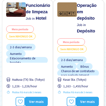
Sem "NIHONGO" OK
Funcionário
Operação
de limpeza
em
Hotel
depósito
Job in
Job in
Meio período
Depósito
Sem NIHONGO OK
Meio período
2-3 dias/semana
Sem NIHONGO OK
Aumento
Estacionamento de
2-3 dias/semana
bicicleta
Aumento
Bônus
Estrangeiro trabalhando
Chance de ser contratado
Manual de Treinamento
para período Integral
para Estrangeiros
Asakusa (TX) Sta. (Tokyo)
Kasai Sta. (Tokyo)
Curto Prazo
Menos com o tempo
Estacionamento de
Potêncial para Salário
1,226 - 1,226/hour
1,163 - 1,450/hour
bicicleta
Alto
Postou Há mais de 3 meses
Postou Há mais de 3 meses
Estrangeiro trabalhando
Poucas horas de trabalho
Mais com o tempo
Preferência por Homens
Ver mais
Ver mais
Potêncial para Salário