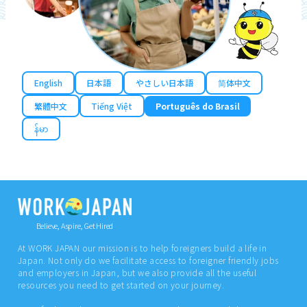
English
日本語
やさしい日本語
简体中文
繁體中文
Tiếng Việt
Português do Brasil
န်မာ
Believe, Aspire, Get Hired
At WORK JAPAN our mission is to help foreigners build a life in
Japan. Not only do we facilitate access to foreigner friendly jobs
and employers in Japan, but we also provide all the useful
resources you need to get started on your journey.