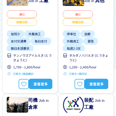
工廠
其他
Job in
Job in
兼职
兼职
無需日語
無需日語
加班少
外籍員工
停車位
加薪
支付交通費
每日支付
外籍員工
晉陞
無日本語要求
每週2-3天
テンノウズアイルえき (とう
タカダノババえき (とうきょ
無經驗要求
男性首選
無日本語要求
きょうと)
うと)
自行車停放處
無經驗要求
1,700 - 1,800/hour
1,200 - 2,400/hour
週末&節假日休息
已發布 2個星期前
已發布 1個月前
查看更多
查看更多
司機
裝配
Job in
Job in
倉庫
工廠