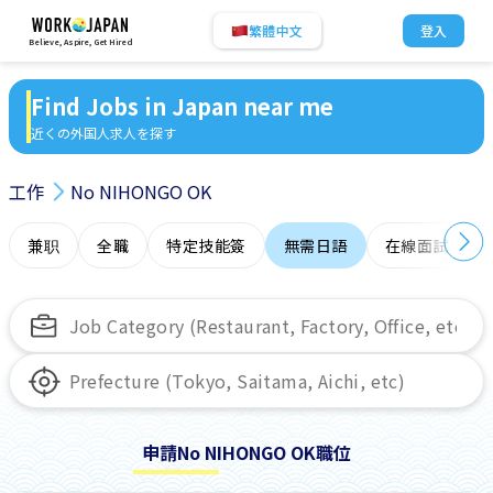
繁體中文
登入
Believe, Aspire, Get Hired
Find Jobs in Japan near me
近くの外国人求人を探す
工作
No NIHONGO OK
兼职
全職
特定技能簽
無需日語
在線面試
申請No NIHONGO OK職位