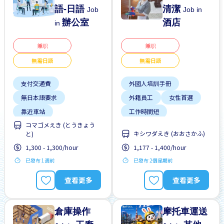
語-日語
清潔
Job
Job in
辦公室
酒店
in
兼职
兼职
無需日語
無需日語
支付交通費
外國人培訓手冊
無日本語要求
外籍員工
女性首選
靠近車站
工作時間短
コマゴメえき (とうきょう
支付交通費
晉陞
キシワダえき (おおさかふ)
と)
每週2-3天
1,300 - 1,300/hour
1,177 - 1,400/hour
無日本語要求
已發布 1週前
已發布 2個星期前
無經驗要求
查看更多
查看更多
倉庫操作
摩托車運送