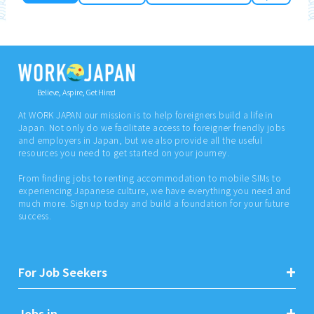
Believe, Aspire, Get Hired
At WORK JAPAN our mission is to help foreigners build a life in
Japan. Not only do we facilitate access to foreigner friendly jobs
and employers in Japan, but we also provide all the useful
resources you need to get started on your journey.
From finding jobs to renting accommodation to mobile SIMs to
experiencing Japanese culture, we have everything you need and
much more. Sign up today and build a foundation for your future
success.
For Job Seekers
Jobs in