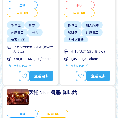
全職
兼职
無需日語
無需日語
停車位
加薪
停車位
加入獎勵
外籍員工
晉陞
加班多
外籍員工
每週2-3天
支付交通費
ヒガシカナガワえき (かなが
無日本語要求
無日本語要求
オオブえき (あいちけん)
わけん)
無經驗要求
無經驗要求
男性首選
330,000 - 660,000/month
1,450 - 1,813/hour
自行車停放處
已發布 1個月前
已發布 1個月前
查看更多
查看更多
烹飪
餐廳/ 咖啡館
Job in
全職
無需日語