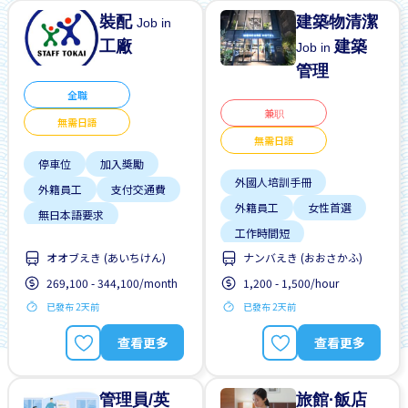
裝配
建築物清潔
Job in
工廠
建築
Job in
管理
全職
兼职
無需日語
無需日語
停車位
加入獎勵
外國人培訓手冊
外籍員工
支付交通費
外籍員工
女性首選
無日本語要求
工作時間短
無經驗要求
男性首選
オオブえき (あいちけん)
ナンバえき (おおさかふ)
支付交通費
晉陞
預付工資
269,100 - 344,100/month
1,200 - 1,500/hour
有機會被錄取全職工作
已發布 2天前
已發布 2天前
每週2-3天
無日本語要求
查看更多
查看更多
管理員/英
旅館·飯店