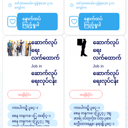
ရန် အခွင့်အရေးရှိသည်
တင်ထားတယ်။ လွန်ခဲ့သော ၃ လ
တင်ထားတယ်။ လွန်ခဲ့သော ၃ လ
ဝင်ငွေအများအပြားရရန်
အဆောင်ပေးမည်
ကျော်က
ကျော်က
အလားအလာရှိသည်
အချိန်ပြည့် အလုပ်လုပ်ခွင့်ရ
အမျိုးသား ပို၍လိုလားသည်
ရန် အခွင့်အရေးရှိသည်
နောက်ထပ်
နောက်ထပ်
အဆောင်ပေးမည်
ကြည့်ရှုပါ
ကြည့်ရှုပါ
ဆောက်လုပ်
ဆောက်လုပ်
ရေး
ရေး
လက်ထောက်
လက်ထောက်
Job in
Job in
ဆောက်လုပ်
ဆောက်လုပ်
ရေးလုပ်ငန်း
ရေးလုပ်ငန်း
အချိန်ပိုင်း
အချိန်ပိုင်း
ကားပါကင္ရွိျခင္း
ကားပါကင္ရွိျခင္း
စေန တနဂၤေႏြႏွင့္ အျ
စေန တနဂၤေႏြ အဆိုင္း
ခားရံုးပိတ္ရက္မ်ား ပိတ္ျခား
စေန တနဂၤေႏြႏွင့္ အျ
စက္ဘီးထားရန္ေနရာရွိျခင္း
ခားရံုးပိတ္ရက္မ်ား ပိတ္ျခား