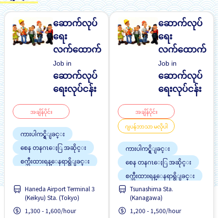
ဆောက်လုပ်
ဆောက်လုပ်
ရေး
ရေး
လက်ထောက်
လက်ထောက်
Job in
Job in
ဆောက်လုပ်
ဆောက်လုပ်
ရေးလုပ်ငန်း
ရေးလုပ်ငန်း
အချိန်ပိုင်း
အချိန်ပိုင်း
ဂျပန်ဘာသာ မလိုပါ
ကားပါကင္ရွိျခင္း
စေန တနဂၤေႏြ အဆိုင္း
ကားပါကင္ရွိျခင္း
စက္ဘီးထားရန္ေနရာရွိျခင္း
စေန တနဂၤေႏြ အဆိုင္း
ပရိုမိုးရွင္း
စက္ဘီးထားရန္ေနရာရွိျခင္း
ဘူတာႏွင့္နီးေသာ
Haneda Airport Terminal 3
Tsunashima Sta.
ပရိုမိုးရွင္း
ဝင်ငွေအများအပြားရရန်
(Keikyu) Sta. (Tokyo)
(Kanagawa)
ဘူတာႏွင့္နီးေသာ
အလားအလာရှိသည်
1,300 - 1,600/hour
1,200 - 1,500/hour
အချိန်ပြည့် အလုပ်လုပ်ခွင့်ရ
လမ္းစရိတ္ေပးသည္