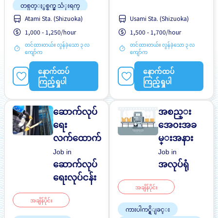
အချိန်ပြည့် အလုပ်လုပ်ခွင့်ရ
တစ္ပတ္ႏွစ္ရက္မွ သံုးရက္
ရန် အခွင့်အရေးရှိသည်
Atami Sta. (Shizuoka)
Usami Sta. (Shizuoka)
ပရိုမိုးရွင္း
အဆောင်ပေးမည်
1,000 - 1,250/hour
1,500 - 1,700/hour
ဘူတာႏွင့္နီးေသာ
အမျိုးသမီး ပို၍လိုလားသည်
တင်ထားတယ်။ လွန်ခဲ့သော ၃ လ
တင်ထားတယ်။ လွန်ခဲ့သော ၃ လ
မနက္အဆိုင္း
အမျိုးသား ပို၍လိုလားသည်
ကျော်က
ကျော်က
ဝင်ငွေအများအပြားရရန်
အလုပ္အေတြ႕အၾကံဳရွိရန္မ
အလားအလာရှိသည်
လို
အချိန်ပြည့် အလုပ်လုပ်ခွင့်ရ
နောက်ထပ်
နောက်ထပ်
ရန် အခွင့်အရေးရှိသည်
ကြည့်ရှုပါ
ကြည့်ရှုပါ
အဆောင်ပေးမည်
ဆောက်လုပ်
အစည္း
ရေး
အေ၀းအခ
လက်ထောက်
မ္းအနား
Job in
Job in
ဆောက်လုပ်
အလုပ်ရုံ
ရေးလုပ်ငန်း
အချိန်ပိုင်း
အချိန်ပိုင်း
ကားပါကင္ရွိျခင္း