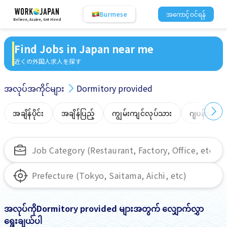
Burmese
အကောင့်ဝင်ရန်
Believe, Aspire, Get Hired
Find Jobs in Japan near me
近くの外国人求人を探す
အလုပ်အကိုင်များ
Dormitory provided
အချိန်ပိုင်း
အချိန်ပြည့်
ကျွမ်းကျင်လုပ်သား
ဂျပန်ဘာသာ
အလုပ်ကိုDormitory provided များအတွက် လျှောက်လွှာ
ရွေးချယ်ပါ