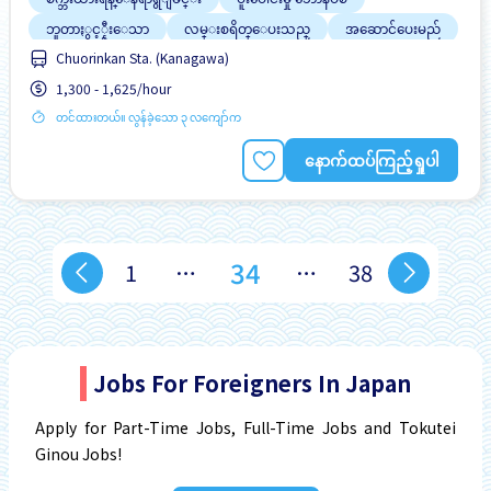
ဘူတာႏွင့္နီးေသာ
လမ္းစရိတ္ေပးသည္
အဆောင်ပေးမည်
Chuorinkan Sta. (Kanagawa)
အမျိုးသား ပို၍လိုလားသည်
အလုပ္အေတြ႕အၾကံဳရွိရန္မလို
1,300 - 1,625/hour
ႏိုင္ငံျခားသားအလုပ္
တင်ထားတယ်။ လွန်ခဲ့သော ၃ လကျော်က
နောက်ထပ်ကြည့်ရှုပါ
34
1
…
…
38
Jobs For Foreigners In Japan
Apply for Part-Time Jobs, Full-Time Jobs and Tokutei
Ginou Jobs!