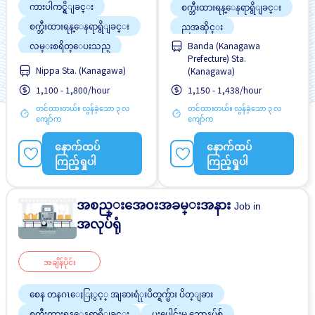
ကားပါကင္ရွိျခင္း
စက္ဘီးထားရန္ေနရာရွိျခင္း
စက္ဘီးထားရန္ေနရာရွိျခင္း
ညအဆိုင္း
လမ္းစရိတ္ေပးသည္
Banda (Kanagawa
ပူးပေါင်းမှု ဘောနပ်စ်
Prefecture) Sta.
ဝင်ငွေအများအပြားရရန်
ဘူတာႏွင့္နီးေသာ
Nippa Sta. (Kanagawa)
(Kanagawa)
အလားအလာရှိသည်
အချိန်ပြည့် အလုပ်လုပ်ခွင့်ရ
မနက္အဆိုင္း
1,100 - 1,800/hour
1,150 - 1,438/hour
ရန် အခွင့်အရေးရှိသည်
အဆောင်ပေးမည်
လမ္းစရိတ္ေပးသည္
တင်ထားတယ်။ လွန်ခဲ့သော ၃ လ
တင်ထားတယ်။ လွန်ခဲ့သော ၃ လ
ကျော်က
ကျော်က
အမျိုးသား ပို၍လိုလားသည်
အဆောင်ပေးမည်
ျမွင့္တင္သည္
အမျိုးသမီး ပို၍လိုလားသည်
နောက်ထပ်
နောက်ထပ်
ကြည့်ရှုပါ
ကြည့်ရှုပါ
အစည္းအေ၀းအခမ္းအနား
Job in
အလုပ်ရုံ
အချိန်ပိုင်း
စေန တနဂၤေႏြႏွင့္ အျခားရံုးပိတ္ရက္မ်ား ပိတ္ျခား
စက္ဘီးထားရန္ေနရာရွိျခင္း
ပူးပေါင်းမှု ဘောနပ်စ်