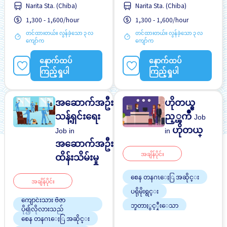
Narita Sta. (Chiba)
Narita Sta. (Chiba)
စက္ဘီးထားရန္ေနရာရွိျခင္း
ထမင်းကျွေးမည်
1,300 - 1,600/hour
1,300 - 1,600/hour
ထမင်းကျွေးမည်
ပရိုမိုးရွင္း
တင်ထားတယ်။ လွန်ခဲ့သော ၃ လ
တင်ထားတယ်။ လွန်ခဲ့သော ၃ လ
ပရိုမိုးရွင္း
ပူးပေါင်းမှု ဘောနပ်စ်
ကျော်က
ကျော်က
ဘူတာႏွင့္နီးေသာ
ဘူတာႏွင့္နီးေသာ
နောက်ထပ်
နောက်ထပ်
ဘောနပ်စ်
ဘောနပ်စ်
ကြည့်ရှုပါ
ကြည့်ရှုပါ
လမ္းစရိတ္ေပးသည္
လမ္းစရိတ္ေပးသည္
အဆောက်အဦး
ဟိုတယ္ဧ
သန့်ရှင်းရေး
ည့္ၾကိဳ
Job
ဟိုတယ္
Job in
in
အဆောက်အဦး
အချိန်ပိုင်း
ထိန်းသိမ်းမှု
စေန တနဂၤေႏြ အဆိုင္း
အချိန်ပိုင်း
ပရိုမိုးရွင္း
ကျောင်းသား ဗီဇာ
ဘူတာႏွင့္နီးေသာ
ပို၍လိုလားသည်
ဝင်ငွေအများအပြားရရန်
စေန တနဂၤေႏြ အဆိုင္း
အလားအလာရှိသည်