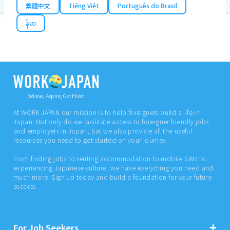
繁體中文
Tiếng Việt
Português do Brasil
န်မာ
Believe, Aspire, Get Hired
At WORK JAPAN our mission is to help foreigners build a life in
Japan. Not only do we facilitate access to foreigner friendly jobs
and employers in Japan, but we also provide all the useful
resources you need to get started on your journey.
From finding jobs to renting accommodation to mobile SIMs to
experiencing Japanese culture, we have everything you need and
much more. Sign up today and build a foundation for your future
success.
For Job Seekers