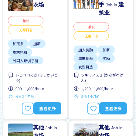
农场
手
建
Job in
筑业
兼职
兼职
无需日语
无需日语
加班多
加薪
加入奖励
加薪
周末轮班
周末轮班
奖励
外国人培训手册
女性首选
外籍员工
女性首选
トヨコロえき (ほっかいど
ツキミノえき (かながわけ
学生签证首选
提供宿舍
支付交通费
う)
ん)
提供宿舍
提供膳食
无日本语要求
900 - 1,000/hour
1,200 - 1,800/hour
支付交通费
发布 3 个月前
发布 3 个月前
查看更多
查看更多
其他
其他
Job in
Job in
农场
农场