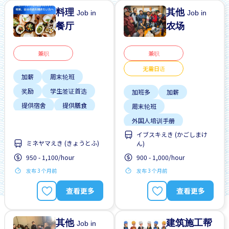
料理
其他
Job in
Job in
餐厅
农场
兼职
兼职
无需日语
加薪
周末轮班
奖励
学生签证首选
加班多
加薪
提供宿舍
提供膳食
周末轮班
无经验要求
无需简历
外国人培训手册
晋升
イブスキえき (かごしまけ
外籍员工
女性首选
ミネヤマえき (きょうとふ)
ん)
提供宿舍
支付交通费
950 - 1,100/hour
900 - 1,000/hour
无日本语要求
发布 3 个月前
发布 3 个月前
查看更多
查看更多
其他
建筑施工帮
Job in