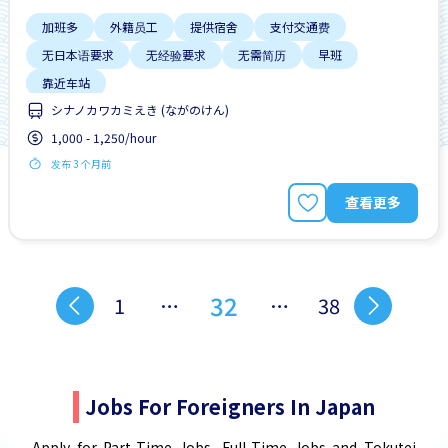
加班多
外籍员工
提供宿舍
支付交通费
无日本语要求
无经验要求
无需简历
早班
靠近车站
シナノカワカミえき (ながのけん)
1,000 - 1,250/hour
发布 3 个月前
查看更多
32
1
…
…
38
Jobs For Foreigners In Japan
Apply for Part-Time Jobs, Full-Time Jobs and Tokutei