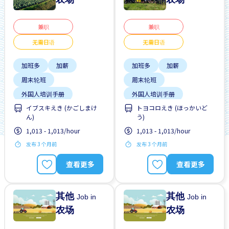
兼职
兼职
无需日语
无需日语
加班多
加薪
加班多
加薪
周末轮班
周末轮班
外国人培训手册
外国人培训手册
イブスキえき (かごしまけ
トヨコロえき (ほっかいど
外籍员工
女性首选
外籍员工
女性首选
ん)
う)
提供宿舍
支付交通费
提供宿舍
支付交通费
1,013 - 1,013/hour
1,013 - 1,013/hour
无日本语要求
无日本语要求
发布 3 个月前
发布 3 个月前
查看更多
查看更多
其他
其他
Job in
Job in
农场
农场