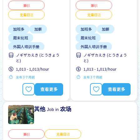
兼职
兼职
无需日语
无需日语
加班多
加薪
加班多
加薪
周末轮班
周末轮班
外国人培训手册
外国人培训手册
ノギザカえき (とうきょう
ノギザカえき (とうきょう
外籍员工
女性首选
外籍员工
女性首选
と)
と)
提供宿舍
支付交通费
提供宿舍
支付交通费
1,013 - 1,013/hour
1,013 - 1,013/hour
无日本语要求
无日本语要求
发布 3 个月前
发布 3 个月前
查看更多
查看更多
其他
农场
Job in
兼职
无需日语